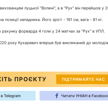
ихованцем луцької "Волині", а в "Рух" він перейшов у 2
 позиції нападника. Його зріст - 191 см, вага - 81 кг.
 рахунку форварда 4 голи у 24 матчах за "Рух" в УПЛ.
020 року Кухаревич вперше був викликаний до молодіж
ІТЬ ПРОЄКТУ
ПІДТРИМАЙТЕ НАС
 в Telegram
Читати УНІАН в Faceboo