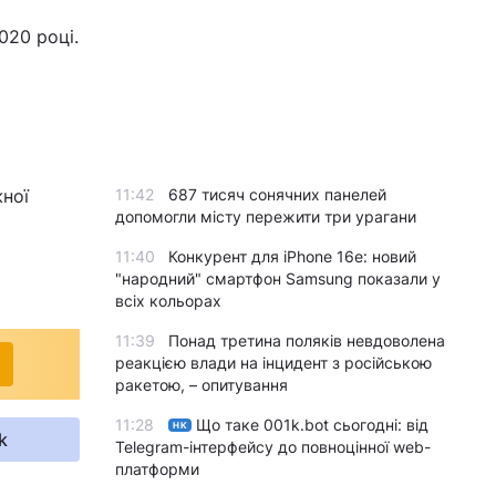
020 році.
ної
11:42
687 тисяч сонячних панелей
допомогли місту пережити три урагани
11:40
Конкурент для iPhone 16e: новий
"народний" смартфон Samsung показали у
всіх кольорах
11:39
Понад третина поляків невдоволена
реакцією влади на інцидент з російською
ракетою, – опитування
11:28
Що таке 001k.bot сьогодні: від
НК
k
Telegram-інтерфейсу до повноцінної web-
платформи