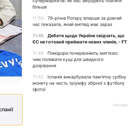
супермаркетів: як нас змушують платити
більше
11:50
79-річна Ротару вперше за довгий
час показала, який вигляд має зараз
11:46
Дебати щодо України свідчать, що
ЄС не готовий приймати нових членів, - FT
11:45
Помідори почервоніють миттєво:
чим поливати кущі для швидкого
дозрівання
11:42
Іспанія викарбувала пам'ятну срібну
монету на честь тріумфу збірної з футболу
(фото)
Реклама
спанії