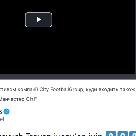
Play
Video
ктивом компанії City FootballGroup, куди входить також
анчестер Сіті".