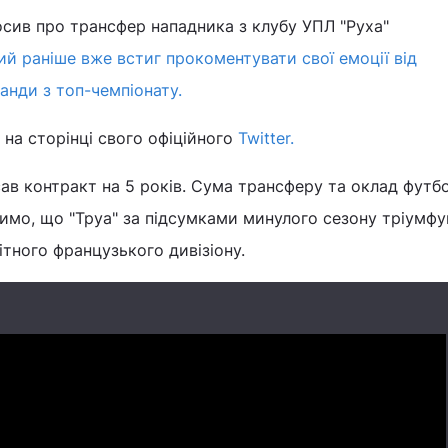
сив про трансфер нападника з клубу УПЛ "Руха"
ий раніше вже встиг прокоментувати свої емоції від
анди з топ-чемпіонату.
 на сторінці свого офіційного
Twitter.
ав контракт на 5 років. Сума трансферу та оклад футб
чимо, що "Труа" за підсумками минулого сезону тріумфу
літного французького дивізіону.