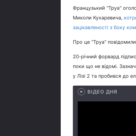
Французький "Труа" оголо
Миколи Кухаревича,
котр
зацікавленості з боку ком
Про це "Труа" повідомили
20-річний форвард підпис
поки що не відомі. Зазна
у Лізі 2 та пробився до е
ВІДЕО ДНЯ