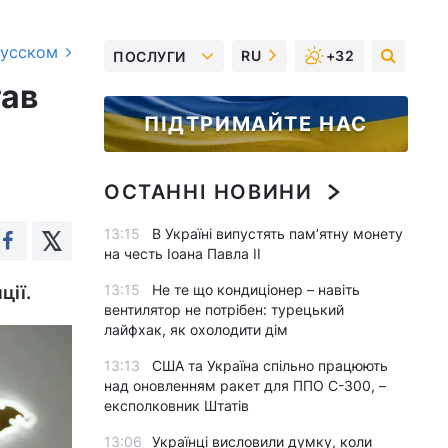
русском
RU
+32
ПОСЛУГИ
тав
ПІДТРИМАЙТЕ НАС
ОСТАННІ НОВИНИ
13:15
В Україні випустять пам’ятну монету
на честь Іоана Павла II
13:15
Не те що кондиціонер – навіть
ції.
вентилятор не потрібен: турецький
лайфхак, як охолодити дім
13:13
США та Україна спільно працюють
над оновленням ракет для ППО С-300, –
експолковник Штатів
13:06
Українці висловили думку, коли