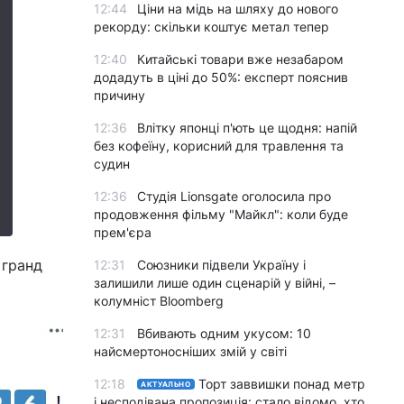
12:44
Ціни на мідь на шляху до нового
рекорду: скільки коштує метал тепер
12:40
Китайські товари вже незабаром
додадуть в ціні до 50%: експерт пояснив
причину
12:36
Влітку японці п'ють це щодня: напій
без кофеїну, корисний для травлення та
судин
12:36
Студія Lionsgate оголосила про
продовження фільму "Майкл": коли буде
прем'єра
 гранд
12:31
Союзники підвели Україну і
залишили лише один сценарій у війні, –
колумніст Bloomberg
12:31
Вбивають одним укусом: 10
найсмертоносніших змій у світі
12:18
Торт заввишки понад метр
АКТУАЛЬНО
і несподівана пропозиція: стало відомо, хто