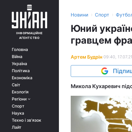
›
›
Новини
Спорт
Футбо
Юний україн
ІНФОРМАЦІЙНЕ
гравцем фра
АГЕНТСТВО
Головна
Артем Будрін
Війна
09:40, 17.07.2
Україна
Підпиш
Політика
Економіка
Світ
Микола Кухаревич підс
Екологія
Регіони
Спорт
Наука
Техно і зв'язок
Лайт