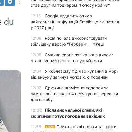
став другим тренером "Голосу країни"
12:15
Google видалить одну з
найкорисніших функцій Gmail: що зміниться
у 2027 році
12:08
Росія почала використовувати
збільшену версію "Гербери", - Флеш
12:05
Смачна сирна запіканка з рисом:
старовинний рецепт по-українськи
12:04
У Коблевому під час купання в морі
від вибуху загинув чоловік, є поранені
12:02
Дружина щомісяця подорожує
сама: вона назвала 4 неочікувані переваги
для шлюбу
12:00
Після аномальної спеки: які
сюрпризи готує погода на вихідних
11:58
Психологічні пастки та трюки
УНІАН