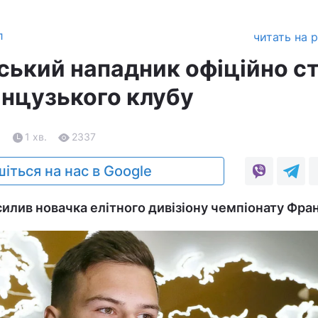
л
читать на 
ський нападник офіційно с
нцузького клубу
1
1 хв.
2337
іться на нас в Google
илив новачка елітного дивізіону чемпіонату Фран