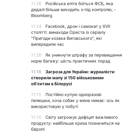
11:26
Російська еліта боїться ФСБ, яка
дедалі більше виходить з-під контролю, -
Bloomberg
11:24
Facebook, дрон і самокат у XVII
столітті: винаходи Ореста із серіалу
"Пригоди козака Виговського", які
випередили час
11:20
Як уникнути штрафу за перевищення
норм багажу: шість практичних порад
11:16
Загроза для України: журналісти
створили мапу зі 150 військовими
обʼєктам в Білорусі
11:15
Постійно купую одноразові
пелюшки, хоча собак у мене немає: ось як
використовую у побуті
11:10
Світу загрожує дефіцит важливого
продукту: найбільше криза позначиться на
Європі