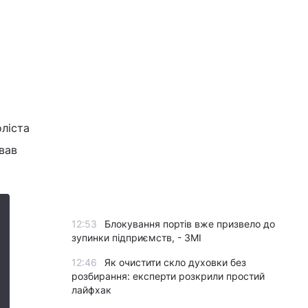
оліста
вав
12:53
Блокування портів вже призвело до
зупинки підприємств, - ЗМІ
12:46
Як очистити скло духовки без
розбирання: експерти розкрили простий
лайфхак