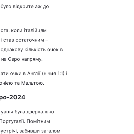
 було відкрите аж до
ога, коли італійцям
 і став остаточним –
 однакову кількість очок в
а на Євро напряму.
и очки в Англії (нічия 1:1) і
донією та Мальтою.
Євро-2024
туація була дзеркально
 Португалії. Помітним
устрічі, забивши загалом