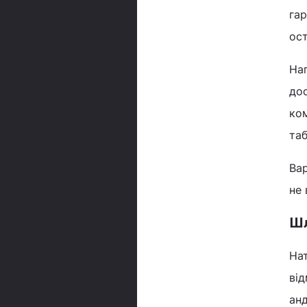
гар
ост
Наг
дос
ком
таб
Вар
не
Шл
Нат
від
анд