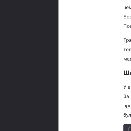
чем
Бос
Пол
Тра
тел
ме
Шл
У в
За 
пре
бул