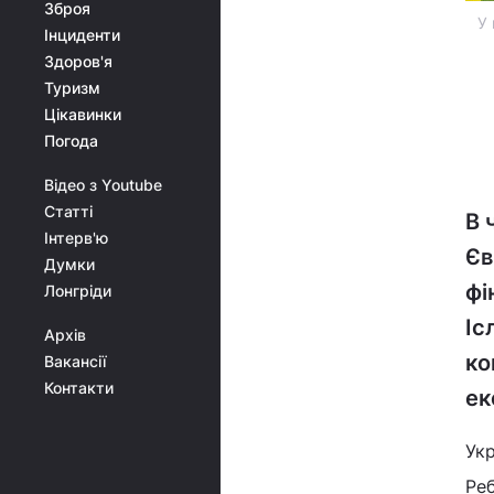
Зброя
У 
Інциденти
Здоров'я
Туризм
Цікавинки
Погода
Відео з Youtube
Статті
В 
Інтерв'ю
Єв
Думки
фі
Лонгріди
Іс
Архів
ко
Вакансії
Контакти
ек
Укр
Реб