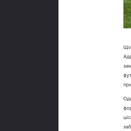
Що 
Адр
зам
фут
при
Оди
фор
шіс
заб