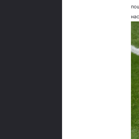
пош
нас