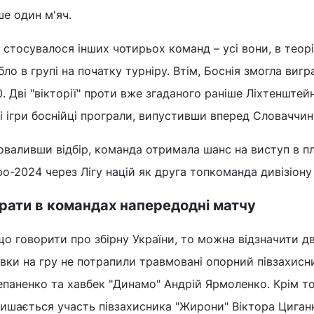
е один м'яч.
стосувалося інших чотирьох команд – усі вони, в теорі
бло в групі на початку турніру. Втім, Боснія змогла виг
0. Дві "вікторії" проти вже згаданого раніше Ліхтенштейн
і ігри боснійці програли, випустивши вперед Словаччин
валивши відбір, команда отримала шанс на виступ в пле
о-2024 через Лігу націй як друга топкоманда дивізіону 
рати в командах напередодні матчу
о говорити про збірну України, то можна відзначити дв
вки на гру не потрапили травмовані опорний півзахисн
паненко та хавбек "Динамо" Андрій Ярмоленко. Крім тог
ишається участь півзахисника "Жирони" Віктора Циган