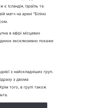
 є Ісландія, Ізраїль та
ій матч на арені "Біліно
сом.
упна в ефірі місцевих
поєдинок ексклюзивно покаже
днієї з найскладніших груп.
відразу з двома
Крім того, в групі також
ьта.