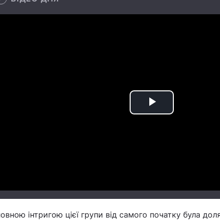
Play
Video
овною інтригою цієї групи від самого початку була доля