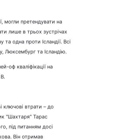
ї, могли претендувати на
рати лише в трьох зустрічах
у та одна проти Ісландії. Всі
у, Люксембург та Ісландію.
й-оф кваліфікації на
В.
і ключові втрати – до
ик "Шахтаря" Тарас
о, під питанням досі
кова. Він отримав