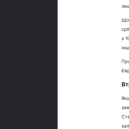
лиш
Що 
срі
з 1
інш
Про
Євр
Вт
Якщ
зая
Сте
зал