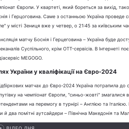
піонат Європи. У квартеті, який бореться за вихід, також
нія і Герцоговина. Саме з останньою Україна проведе св
е" у місті Зениця вже у четвер, о 21:45 за київським ча
нсляція матчу Боснія і Герцеговина – Україна буде дост
еканалів Суспільного, крім OTT-сервісів. В Інтернеті 
діасервіс MEGOGO.
ях України у кваліфікації на Євро-2024
ідбіркових матчах до Євро-2024 Україна потрапила до о
путівку на чемпіонат Європи, "синьо-жовті" змагалися 
тендентами на перемогу в турнірі – Англією та Італією. 
и й два помітні аутсайдери – Північна Македонія та Мал
ВІДЕО ДНЯ