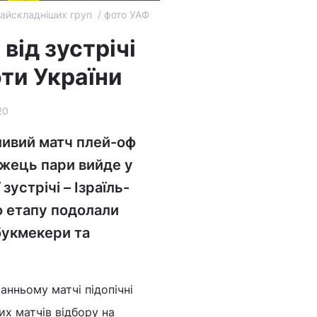
найскладніших груп / фото УАФ ​
від зустрічі
оти України
20
ливий матч плей-оф
ожець пари вийде у
зустрічі – Ізраїль-
о етапу подолали
букмекери та
анньому матчі підопічні
их матчів відбору на