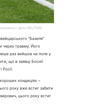
Ярмоленко / фото REUTERS
швейцарського "Базеля"
и через травму. Його
лише раз вийшов на поле у
ити, що в заявці Боснії
і Росії.
в хороших кондиціях –
цього року вже встиг забити
емірович, цього року встиг