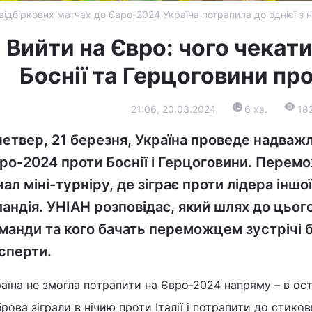
відбіркових матчах до Євро-2024 Україна потрапила до однієї з 
Вийти на Євро: чого чекати 
Боснії та Герцоговини пр
21:06, 20.03.2024
6 хв.
18
четвер, 21 березня, Україна проведе надваж
ро-2024 проти Боснії і Герцоговини. Перем
нал міні-турніру, де зіграє проти лідера іншої 
ландія. УНІАН розповідає, який шлях до цьог
манди та кого бачать переможцем зустрічі 
сперти.
аїна не змогла потрапити на Євро-2024 напряму – в ост
рова зіграли в нічию проти Італії і потрапити до стиков