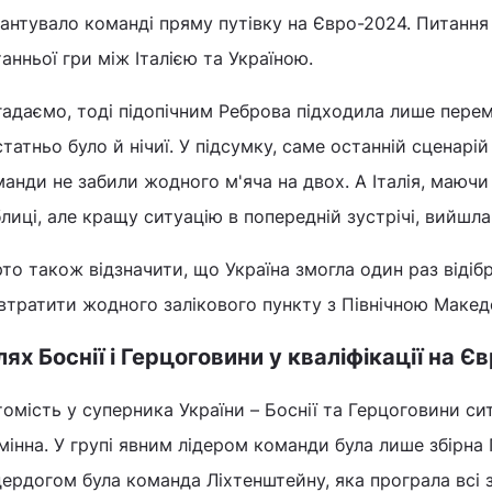
антувало команді пряму путівку на Євро-2024. Питання
анньої гри між Італією та Україною.
адаємо, тоді підопічним Реброва підходила лише перем
татньо було й нічиї. У підсумку, саме останній сценарій
анди не забили жодного м'яча на двох. А Італія, маючи
лиці, але кращу ситуацію в попередній зустрічі, вийшл
то також відзначити, що Україна змогла один раз відібрат
 втратити жодного залікового пункту з Північною Маке
ях Боснії і Герцоговини у кваліфікації на 
омість у суперника України – Боснії та Герцоговини си
мінна. У групі явним лідером команди була лише збірна
ердогом була команда Ліхтенштейну, яка програла всі з