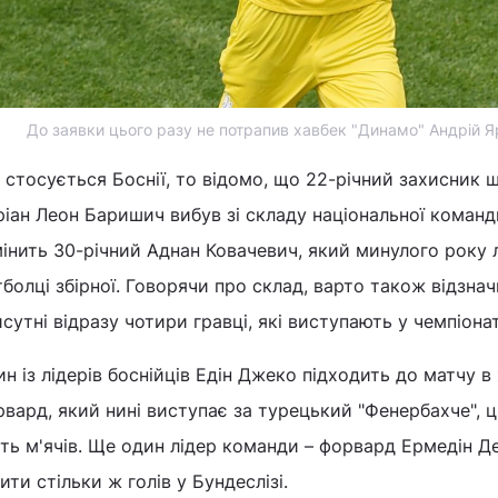
До заявки цього разу не потрапив хавбек "Динамо" Андрій 
стосується Боснії, то відомо, що 22-річний захисник 
іан Леон Баришич вибув зі складу національної команд
інить 30-річний Аднан Ковачевич, який минулого року 
болці збірної. Говорячи про склад, варто також відзнач
сутні відразу чотири гравці, які виступають у чемпіонат
н із лідерів боснійців Едін Джеко підходить до матчу 
вард, який нині виступає за турецький "Фенербахче", 
ть м'ячів. Ще один лідер команди – форвард Ермедін Д
ити стільки ж голів у Бундеслізі.