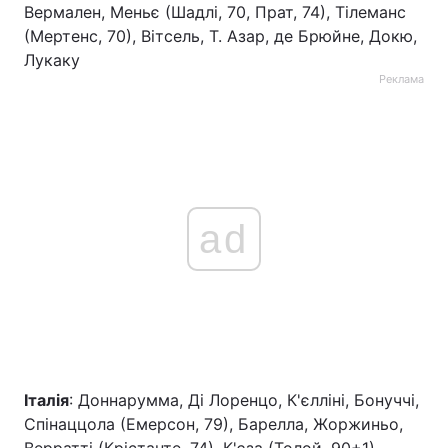
Вермален, Меньє (Шадлі, 70, Прат, 74), Тілеманс
(Мертенс, 70), Вітсель, Т. Азар, де Брюйне, Докю,
Лукаку
Реклама
ad
Італія
: Доннарумма, Ді Лоренцо, К'єлліні, Бонуччі,
Спінаццола (Емерсон, 79), Барелла, Жоржиньо,