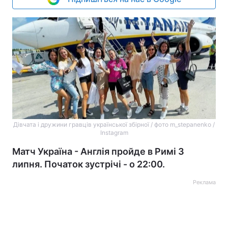
Дівчата і дружини гравців української збірної / фото m_stepanenko /
Instagram
Матч Україна - Англія пройде в Римі 3
липня. Початок зустрічі - о 22:00.
Реклама