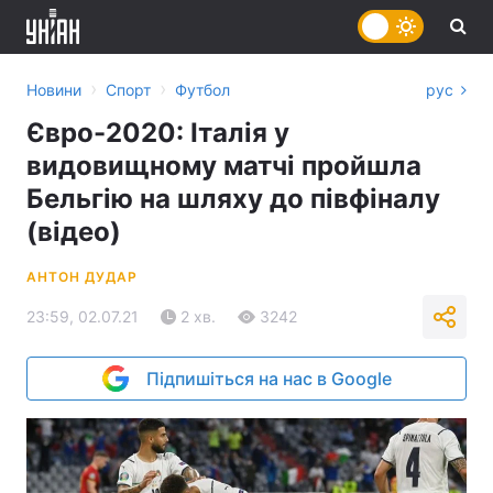
›
›
Новини
Спорт
Футбол
рус
Євро-2020: Італія у
видовищному матчі пройшла
Бельгію на шляху до півфіналу
(відео)
АНТОН ДУДАР
23:59, 02.07.21
2 хв.
3242
Підпишіться на нас в Google