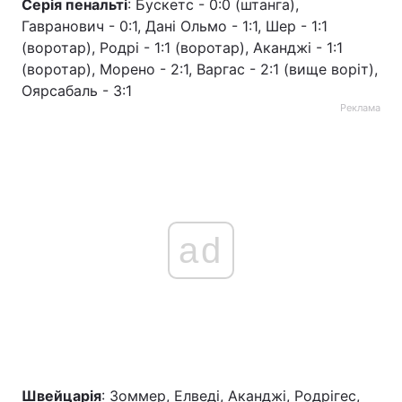
Серія пенальті
: Бускетс - 0:0 (штанга),
Гавранович - 0:1, Дані Ольмо - 1:1, Шер - 1:1
(воротар), Родрі - 1:1 (воротар), Аканджі - 1:1
(воротар), Морено - 2:1, Варгас - 2:1 (вище воріт),
Оярсабаль - 3:1
Реклама
ad
Швейцарія
: Зоммер, Елведі, Аканджі, Родрігес,