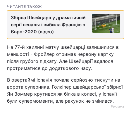
ЧИТАЙТЕ ТАКОЖ
Збірна Швейцарії у драматичній
серії пенальті вибила Францію з
Євро-2020 (відео)
На 77-й хвилині матчу швейцарці залишилися в
меншості - Фройлер отримав червону картку
після грубого підкату. Але Швейцарії вдалося
протриматися до додаткового часу.
В овертаймі Іспанія почала серйозно тиснути на
ворота суперника. Голкіпер швейцарської збірної
Ян Зоммер крутився як білка в колесі, у Іспанії
були супермоменти, але рахунок не змінився.
Реклама