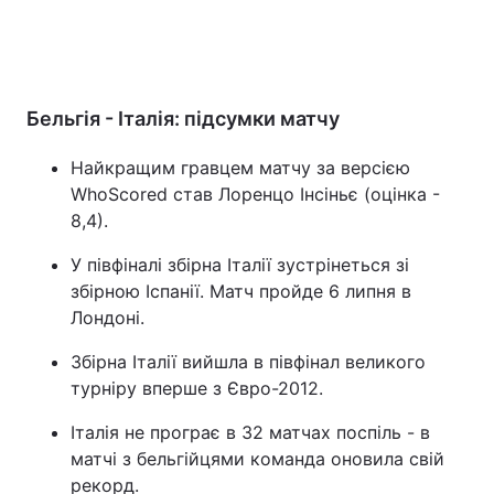
Бельгія - Італія: підсумки матчу
Найкращим гравцем матчу за версією
WhoScored став Лоренцо Інсіньє (оцінка -
8,4).
У півфіналі збірна Італії зустрінеться зі
збірною Іспанії. Матч пройде 6 липня в
Лондоні.
Збірна Італії вийшла в півфінал великого
турніру вперше з Євро-2012.
Італія не програє в 32 матчах поспіль - в
матчі з бельгійцями команда оновила свій
рекорд.