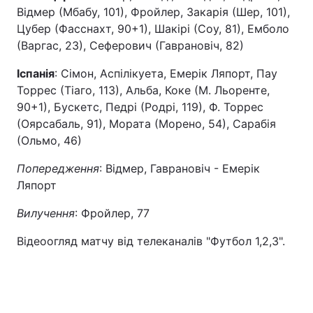
Відмер (Мбабу, 101), Фройлер, Закарія (Шер, 101),
Цубер (Фасснахт, 90+1), Шакірі (Соу, 81), Емболо
(Варгас, 23), Сеферович (Гаврановіч, 82)
Іспанія
: Сімон, Аспілікуета, Емерік Ляпорт, Пау
Торрес (Тіаго, 113), Альба, Коке (М. Льоренте,
90+1), Бускетс, Педрі (Родрі, 119), Ф. Торрес
(Оярсабаль, 91), Мората (Морено, 54), Сарабія
(Ольмо, 46)
Попередження
: Відмер, Гаврановіч - Емерік
Ляпорт
Вилучення
: Фройлер, 77
Відеоогляд матчу від телеканалів "Футбол 1,2,3".