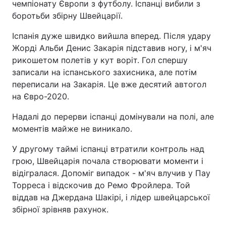
чемпіонату Європи з футболу. Іспанці вибили з
боротьби збірну Швейцарії.
Іспанія дуже швидко вийшла вперед. Після удару
Жорді Альби Денис Закарія підставив ногу, і м'яч
рикошетом полетів у кут воріт. Гол спершу
записали на іспанського захисника, але потім
переписали на Закарія. Це вже десятий автогол
на Євро-2020.
Надалі до перерви іспанці домінували на полі, але
моментів майже не виникало.
У другому таймі іспанці втратили контроль над
грою, Швейцарія почала створювати моменти і
відігралася. Допоміг випадок - м'яч влучив у Пау
Торреса і відскочив до Ремо Фройлера. Той
віддав на Джердана Шакірі, і лідер швейцарської
збірної зрівняв рахунок.