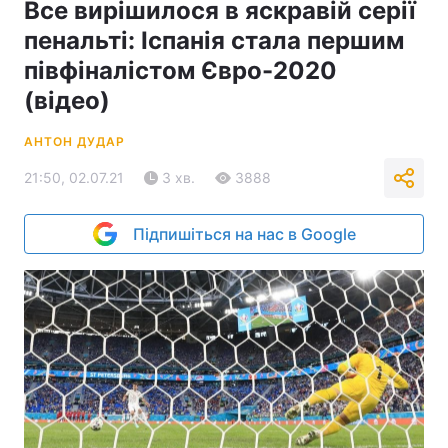
Все вирішилося в яскравій серії
пенальті: Іспанія стала першим
півфіналістом Євро-2020
(відео)
АНТОН ДУДАР
21:50, 02.07.21
3 хв.
3888
Підпишіться на нас в Google