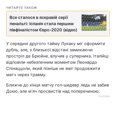
ЧИТАЙТЕ ТАКОЖ
Тема оформлення
Все сталося в яскравій серії
пенальті: Іспанія стала першим
півфіналістом Євро-2020 (відео)
У середині другого тайму Лукаку міг оформити
дубль, але, з близької відстані замикаючи
простріл де Брюйне, влучив у суперника. Італійці
відповіли небезпечним моментом Леонардо
Спінаццоли, який пізніше не зміг продовжити
матч через травму.
Ближче до кінця матчу гол-шедевр ледь не забив
Докю, але м'яч просвистів над поперечиною.
Реклама