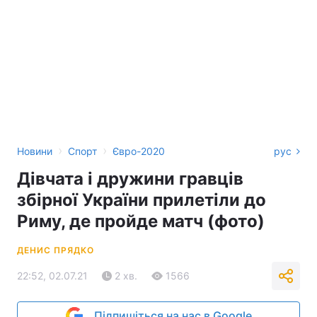
›
›
Новини
Спорт
Євро-2020
рус
Дівчата і дружини гравців
збірної України прилетіли до
Риму, де пройде матч (фото)
ДЕНИС ПРЯДКО
22:52, 02.07.21
2 хв.
1566
Підпишіться на нас в Google