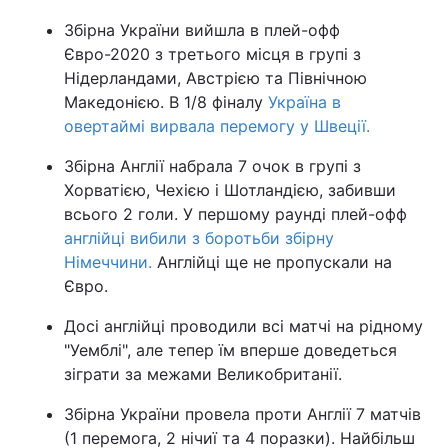
Збірна України вийшла в плей-офф
Євро-2020 з третього місця в групі з
Нідерландами, Австрією та Північною
Македонією. В 1/8 фіналу
Україна в
овертаймі вирвала перемогу у Швеції.
Збірна Англії набрала 7 очок в групі з
Хорватією, Чехією і Шотландією, забивши
всього 2 голи. У першому раунді плей-офф
англійці вибили з боротьби збірну
Німеччини.
Англійці ще не пропускали на
Євро.
Досі англійці проводили всі матчі на рідному
"Уемблі", але тепер їм вперше доведеться
зіграти за межами Великобританії.
Збірна України провела проти Англії 7 матчів
(1 перемога, 2 нічиї та 4 поразки). Найбільш