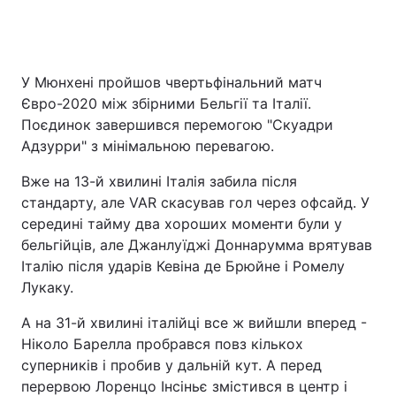
Головна
Війна
У Мюнхені пройшов чвертьфінальний матч
Євро-2020 між збірними Бельгії та Італії.
Україна
Політика
Поєдинок завершився перемогою "Скуадри
Адзурри" з мінімальною перевагою.
Економіка
Світ
Вже на 13-й хвилині Італія забила після
Спорт
Наука
стандарту, але VAR скасував гол через офсайд. У
середині тайму два хороших моменти були у
Техно і зв'язок
Лайт
бельгійців, але Джанлуїджі Доннарумма врятував
Італію після ударів Кевіна де Брюйне і Ромелу
Зброя
Інциденти
Лукаку.
Здоров'я
Туризм
А на 31-й хвилині італійці все ж вийшли вперед -
Ніколо Барелла пробрався повз кількох
Цікавинки
Погода
суперників і пробив у дальній кут. А перед
перервою Лоренцо Інсіньє змістився в центр і
Екологія
Регіони