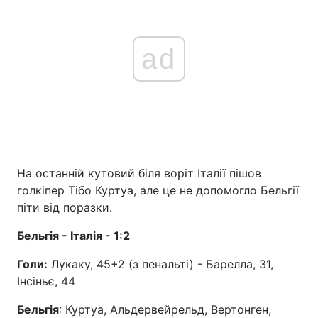
ad
На останній кутовий біля воріт Італії пішов
голкіпер Тібо Куртуа, але це не допомогло Бельгії
піти від поразки.
Бельгія - Італія - 1:2
Голи:
Лукаку, 45+2 (з пенальті) - Барелла, 31,
Інсіньє, 44
Бельгія
: Куртуа, Альдервейрельд, Вертонген,