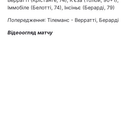
Верратті (Крістанте, 74), К'єза (Толой, 90+1),
Іммобіле (Белотті, 74), Інсіньє (Берарді, 79)
Попередження
: Тілеманс - Верратті, Берарді
Відеоогляд матчу