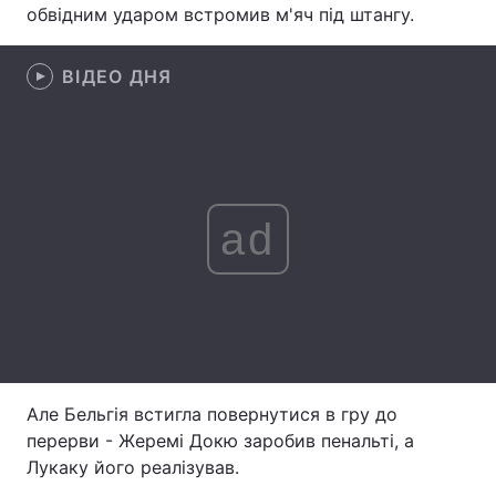
обвідним ударом встромив м'яч під штангу.
Лонгріди
ВІДЕО ДНЯ
Відео з Youtube
Статті
Інтерв'ю
Думки
Архів
Вакансії
ad
Контакти
Послуги
Але Бельгія встигла повернутися в гру до
перерви - Жеремі Докю заробив пенальті, а
Лукаку його реалізував.