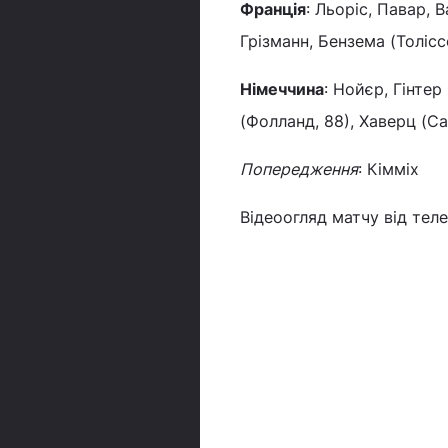
Франція
: Льоріс, Павар, 
Грізманн, Бензема (Толісс
Німеччина
: Нойєр, Гінтер
(Фолланд, 88), Хаверц (Са
Попередження
: Кімміх
Відеоогляд матчу від телек