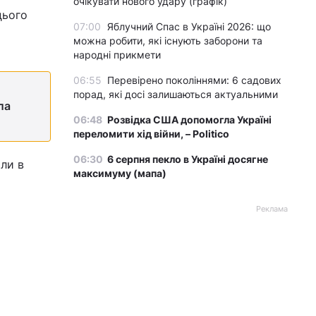
очікувати нового удару (графік)
цього
07:00
Яблучний Спас в Україні 2026: що
можна робити, які існують заборони та
народні прикмети
06:55
Перевірено поколіннями: 6 садових
порад, які досі залишаються актуальними
ла
06:48
Розвідка США допомогла Україні
переломити хід війни, – Politico
06:30
6 серпня пекло в Україні досягне
али в
максимуму (мапа)
Реклама