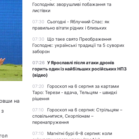
Господнім: зворушливі побажання та
листівки
07:30
Сьогодні - Яблучний Спас: як
правильно вітати рідних і близьких
07:30
Що таке свято Преображення
Господнє: українські традиції та 5 суворих
заборон
07:26
У Ярославлі після атаки дронів
горить один із найбільших російських НПЗ
(відео)
07:20
Гороскоп на 6 серпня за картами
Таро: Терези - вдача, Тельцям - швидкі
рішення
шовши на
07:10
Гороскоп на 6 серпня: Стрільцям –
 з
сповільнитися, Скорпіонам –
перенапруження
07:10
Магнітні бурі 6–8 серпня: коли
гол