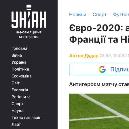
›
›
Новини
Спорт
Футбо
Євро-2020: 
ІНФОРМАЦІЙНЕ
Франції та Н
АГЕНТСТВО
Головна
Антон Дудар
Війна
23:59, 15.06.2
Україна
Підпиш
Політика
Економіка
Світ
Антигероєм матчу ста
Екологія
Регіони
Спорт
Наука
Техно і зв'язок
Лайт