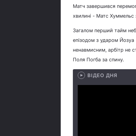
Матч завершився перемого
хвилині - Матс Хуммельс з
Загалом перший тайм небе
епізодом з ударом Йозуа 
ненавмисним, арбітр не с
Поля Погба за спину.
ВІДЕО ДНЯ