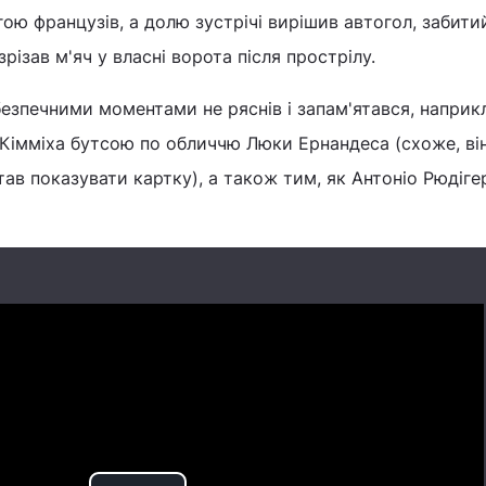
ю французів, а долю зустрічі вирішив автогол, забити
різав м'яч у власні ворота після прострілу.
зпечними моментами не ряснів і запам'ятався, наприк
Кімміха бутсою по обличчю Люки Ернандеса (схоже, ві
тав показувати картку), а також тим, як Антоніо Рюдіге