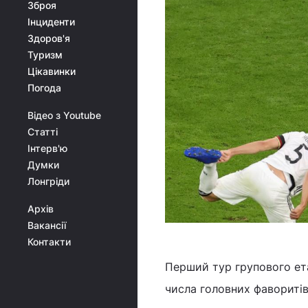
Зброя
Інциденти
Здоров'я
Туризм
Цікавинки
Погода
Відео з Youtube
Статті
Інтерв'ю
Думки
Лонгріди
Архів
Вакансії
Контакти
Перший тур групового ет
числа головних фаворитів