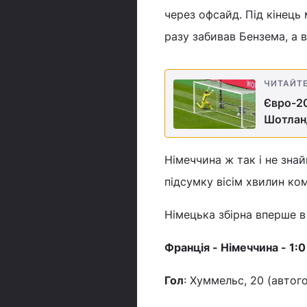
через офсайд. Під кінець
разу забивав Бензема, а 
ЧИТАЙТ
Євро-20
Шотланд
Німеччина ж так і не знай
підсумку вісім хвилин ко
Німецька збірна вперше в 
Франція - Німеччина - 1:0
Гол
: Хуммельс, 20 (автог