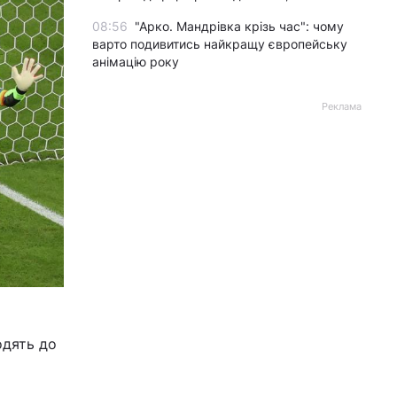
08:56
"Арко. Мандрівка крізь час": чому
варто подивитись найкращу європейську
анімацію року
Реклама
одять до