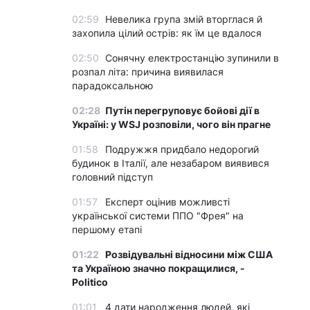
02:59
Невелика група змій вторглася й
захопила цілий острів: як їм це вдалося
02:50
Сонячну електростанцію зупинили в
розпал літа: причина виявилася
парадоксальною
02:28
Путін перегруповує бойові дії в
Україні: у WSJ розповіли, чого він прагне
01:58
Подружжя придбало недорогий
будинок в Італії, але незабаром виявився
головний підступ
01:57
Експерт оцінив можливсті
української системи ППО "Фрея" на
першому етапі
01:22
Розвідувальні відносини між США
та Україною значно покращилися, -
Politico
01:01
4 дати народження людей, які