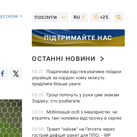
русском
RU
+25
ПОСЛУГИ
и
ПІДТРИМАЙТЕ НАС
ОСТАННІ НОВИНИ
09:21
Податкова відстежуватиме поїздки
українців за кордон: кому можуть
приділити більше уваги
09:20
Гроші потечуть у руки цим знакам
Зодіаку: хто розбагатіє
09:15
Мобілізація осіб з інвалідністю: чи
втратять такі чоловіки відстрочку в серпні
08:58
Трамп "наїхав" на Гегсета через
гострий дефіцит ракет для ППО, - WP