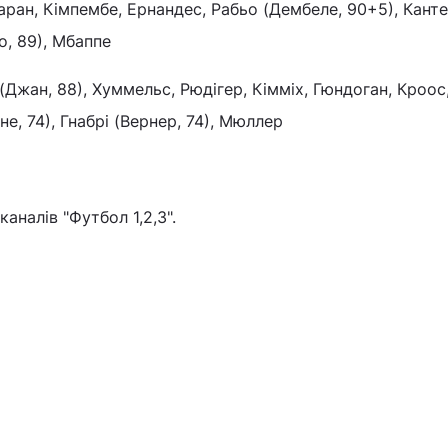
Варан, Кімпембе, Ернандес, Рабьо (Дембеле, 90+5), Канте
о, 89), Мбаппе
 (Джан, 88), Хуммельс, Рюдігер, Кімміх, Гюндоган, Кроос
не, 74), Гнабрі (Вернер, 74), Мюллер
аналів "Футбол 1,2,3".