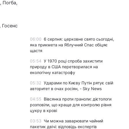
, Погба,
, Госенс
06:00
6 серпня: церковне свято сьогодні,
яка прикмета на Яблучний Спас обіцяє
щастя
05:54
У 1970 році спроба захистити
природу в США перетворилася на
екологічну катастрофу
05:32
Ударами по Києву Путін рятує свій
авторитет в очах росіян, - Sky News
04:55
Вівсянка проти граноли: дієтологи
розповіли, що краще для контролю рівня
цукру в крові
03:53
Чи можна заварювати чайний
пакетик двічі: відповідь експертів