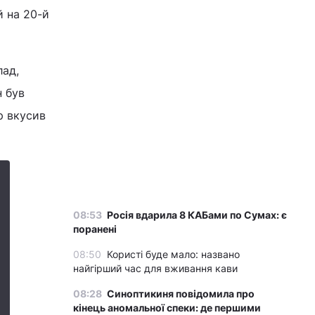
й на 20-й
лад,
н був
р вкусив
08:53
Росія вдарила 8 КАБами по Сумах: є
поранені
08:50
Користі буде мало: названо
найгірший час для вживання кави
08:28
Синоптикиня повідомила про
кінець аномальної спеки: де першими