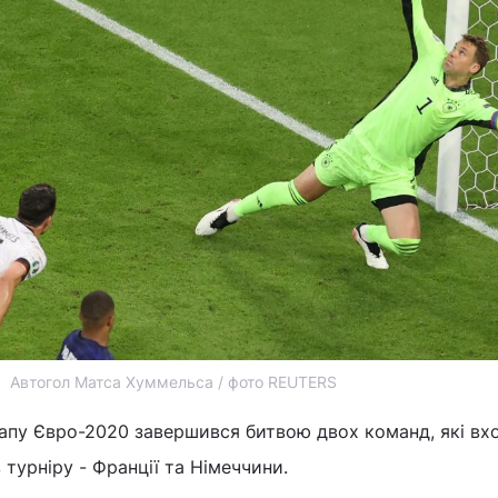
Автогол Матса Хуммельса / фото REUTERS
апу Євро-2020 завершився битвою двох команд, які вх
 турніру - Франції та Німеччини.