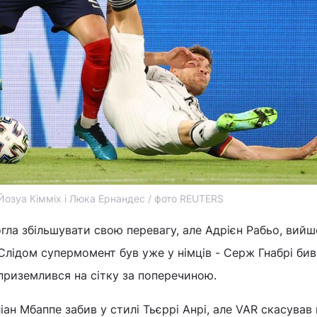
Йозуа Кімміх і Люка Ернандес / фото REUTERS
гла збільшувати свою перевагу, але Адрієн Рабьо, вий
 Слідом супермомент був уже у німців - Серж Гнабрі бив
ч приземлився на сітку за поперечиною.
іан Мбаппе забив у стилі Тьєррі Анрі, але VAR скасував 