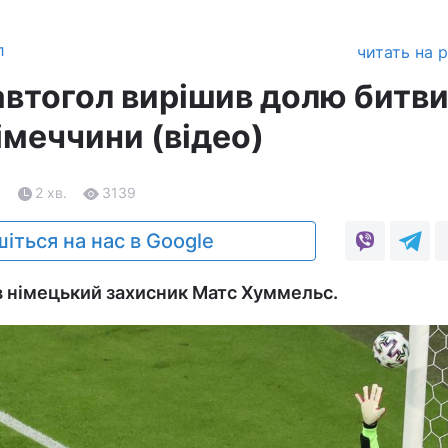
л
читать на 
автогол вирішив долю битв
імеччини (відео)
1
2 хв.
3139
іться на нас в Google
в німецький захисник Матс Хуммельс.