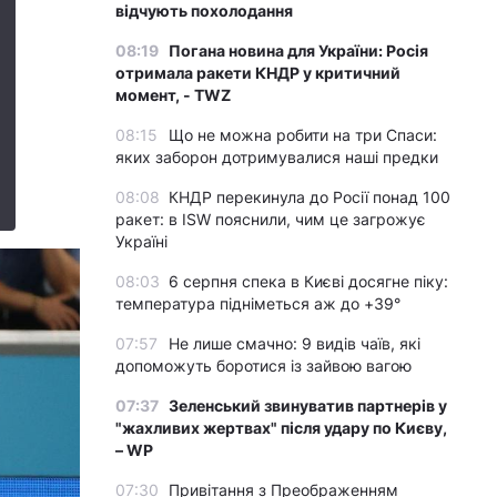
відчують похолодання
08:19
Погана новина для України: Росія
отримала ракети КНДР у критичний
момент, - TWZ
08:15
Що не можна робити на три Спаси:
яких заборон дотримувалися наші предки
08:08
КНДР перекинула до Росії понад 100
ракет: в ISW пояснили, чим це загрожує
Україні
08:03
6 серпня спека в Києві досягне піку:
температура підніметься аж до +39°
07:57
Не лише смачно: 9 видів чаїв, які
допоможуть боротися із зайвою вагою
07:37
Зеленський звинуватив партнерів у
"жахливих жертвах" після удару по Києву,
– WP
07:30
Привітання з Преображенням