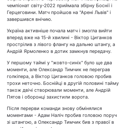
чемпіонат світу-2022 приймала збірну Боснії і
Герцеговини. Матч пройшов на "Арені Львів" і
завершився внічию.
Україна активніше почала матч і змогла вийти
вперед вже на 15-й хвилині - Віктор Циганков
прострілив з лівого флангу на дальню штангу, а
Андрій Ярмоленко в дотик замкнув передачу.
У першому таймі у "жовто-синіх" було ще два
моменти, але Олександр Тимчик не переграв
голкіпера, а Віктор Циганков головою пробив
трохи неточно. Боснійці в другій половині тайму
також двічі створювали моменти, але Андрій
Пятов і оборонці захистили ворота.
Після перерви команди знову обмінялися
моментами - Адам Наліч пробив головою поруч
зі штангою, а Олександр Тимчик бив з правої в