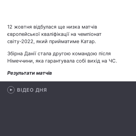
Головна
Війна
12 жовтня відбулася ще низка матчів
європейської кваліфікації на чемпіонат
Україна
Політика
світу-2022, який прийматиме Катар.
Економіка
Світ
Збірна Данії стала другою командою після
Німеччини, яка гарантувала собі вихід на ЧС.
Спорт
Наука
Результати матчів
Техно і зв'язок
Лайт
ВІДЕО ДНЯ
Зброя
Інциденти
Здоров'я
Туризм
Цікавинки
Погода
Екологія
Регіони