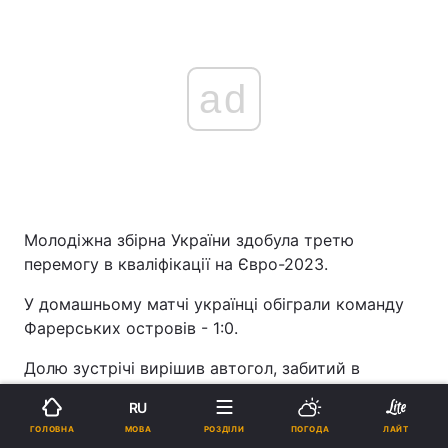
ad
Молодіжна збірна України здобула третю
перемогу в кваліфікації на Євро-2023.
У домашньому матчі українці обіграли команду
Фарерських островів - 1:0.
Долю зустрічі вирішив автогол, забитий в
середині першого тайму.
RU
На 41-й хвилині Україна могла забивати з
МОВА
ГОЛОВНА
РОЗДІЛИ
ПОГОДА
ЛАЙТ