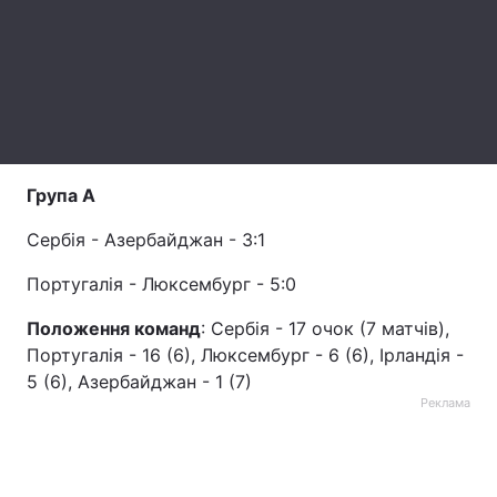
Лонгріди
Відео з Youtube
Статті
Інтерв'ю
Думки
Група А
Архів
Вакансії
Сербія - Азербайджан - 3:1
Контакти
Португалія - Люксембург - 5:0
Послуги
Положення команд
: Сербія - 17 очок (7 матчів),
Португалія - 16 (6), Люксембург - 6 (6), Ірландія -
5 (6), Азербайджан - 1 (7)
Реклама