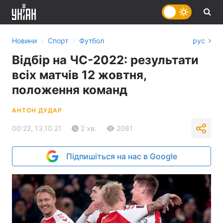
›
›
Новини
Спорт
Футбол
рус
Відбір на ЧС-2022: результати
всіх матчів 12 жовтня,
положення команд
АНТОН ДУДАР
00:22, 13.10.21
2 хв.
2081
Підпишіться на нас в Google