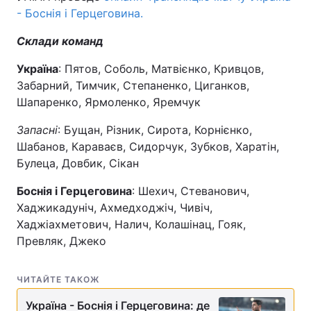
- Боснія і Герцеговина.
Склади команд
Україна
: Пятов, Соболь, Матвієнко, Кривцов,
Забарний, Тимчик, Степаненко, Циганков,
Шапаренко, Ярмоленко, Яремчук
Запасні
: Бущан, Різник, Сирота, Корнієнко,
Шабанов, Караваєв, Сидорчук, Зубков, Харатін,
Булеца, Довбик, Сікан
Боснія і Герцеговина
: Шехич, Стеванович,
Хаджикадуніч, Ахмедходжіч, Чивіч,
Хаджіахметович, Налич, Колашінац, Гояк,
Превляк, Джеко
ЧИТАЙТЕ ТАКОЖ
Україна - Боснія і Герцеговина: де