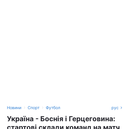
›
›
Новини
Спорт
Футбол
рус
Україна - Боснія і Герцеговина:
стартові склади команд на матч