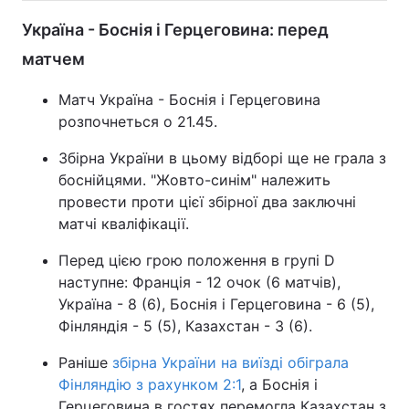
Україна - Боснія і Герцеговина: перед
матчем
Матч Україна - Боснія і Герцеговина
розпочнеться о 21.45.
Збірна України в цьому відборі ще не грала з
боснійцями. "Жовто-синім" належить
провести проти цієї збірної два заключні
матчі кваліфікації.
Перед цією грою положення в групі D
наступне: Франція - 12 очок (6 матчів),
Україна - 8 (6), Боснія і Герцеговина - 6 (5),
Фінляндія - 5 (5), Казахстан - 3 (6).
Раніше
збірна України на виїзді обіграла
Фінляндію з рахунком 2:1
, а Боснія і
Герцеговина в гостях перемогла Казахстан з