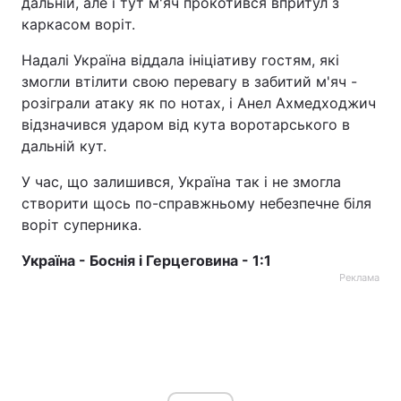
дальній, але і тут м'яч прокотився впритул з
каркасом воріт.
Надалі Україна віддала ініціативу гостям, які
змогли втілити свою перевагу в забитий м'яч -
розіграли атаку як по нотах, і Анел Ахмедходжич
відзначився ударом від кута воротарського в
дальній кут.
У час, що залишився, Україна так і не змогла
створити щось по-справжньому небезпечне біля
воріт суперника.
Україна - Боснія і Герцеговина - 1:1
Реклама