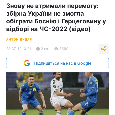
Знову не втримали перемогу:
збірна України не змогла
обіграти Боснію і Герцеговину у
відборі на ЧС-2022 (відео)
АНТОН ДУДАР
23:37, 12.10.21
2 хв.
3590
Підпишіться на нас в Google