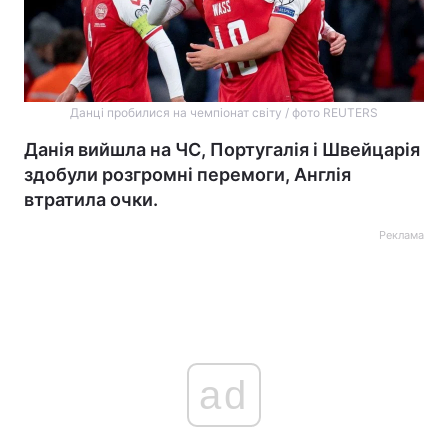
Данці пробилися на чемпіонат світу / фото REUTERS
Данія вийшла на ЧС, Португалія і Швейцарія
здобули розгромні перемоги, Англія
втратила очки.
Реклама
ad