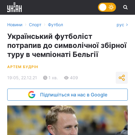
›
›
Новини
Спорт
Футбол
рус
Український футболіст
потрапив до символічної збірної
туру в чемпіонаті Бельгії
АРТЕМ БУДРІН
19:05, 22.12.21
1 хв.
409
Підпишіться на нас в Google