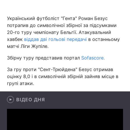
Український футболіст "Гента" Роман Безус
потрапив до символічної збірної за підсумками
Головна
Війна
20-го туру чемпіонату Бельгії. Атакувальний
Україна
Політика
хавбек
віддав дві гольові передачі
в останньому
матчі Ліги Жупіле.
Економіка
Світ
Збірну туру представив портал
Sofascore.
Спорт
Наука
За гру проти "Сент-Трюйдена" Безус отримав
оцінку 8,0 і в символічній збірній зайняв місце в
Техно і зв'язок
Лайт
групі атаки.
Зброя
Інциденти
ВІДЕО ДНЯ
Здоров'я
Туризм
Цікавинки
Погода
Екологія
Регіони