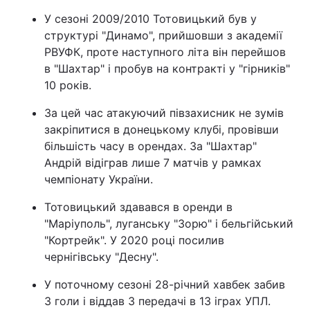
У сезоні 2009/2010 Тотовицький був у
структурі "Динамо", прийшовши з академії
РВУФК, проте наступного літа він перейшов
в "Шахтар" і пробув на контракті у "гірників"
10 років.
За цей час атакуючий півзахисник не зумів
закріпитися в донецькому клубі, провівши
більшість часу в орендах. За "Шахтар"
Андрій відіграв лише 7 матчів у рамках
чемпіонату України.
Тотовицький здавався в оренди в
"Маріуполь", луганську "Зорю" і бельгійський
"Кортрейк". У 2020 році посилив
чернігівську "Десну".
У поточному сезоні 28-річний хавбек забив
3 голи і віддав 3 передачі в 13 іграх УПЛ.