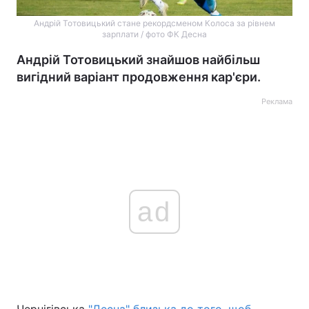
Андрій Тотовицький стане рекордсменом Колоса за рівнем
зарплати / фото ФК Десна
Андрій Тотовицький знайшов найбільш
вигідний варіант продовження кар'єри.
Реклама
ad