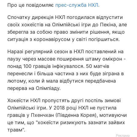
Про це повідомляє
прес-служба НХЛ.
Спочатку дирекція НХЛ погодилася відпустити
своїх хокеїстів на Олімпійські ігри до Пекіна, але
зберегла за собою право змінити рішення, якщо
ситуація з коронавірусом у світі погіршиться.
Наразі регулярний сезон в НХЛ поставлений на
паузу через масове поширення штаму омікрон -
понад 100 гравців інфікувалося. 50 матчів
перенесли і більша частина з них буде зіграна в
лютому, коли й мала відбутися передбачена
перерва на Олімпіаду.
Хокеїсти НХЛ пропустять другі поспіль зимові
Олімпійські ігри. У 2018 році НХЛ не пустила
гравців у Пхенчхан (Південна Корея), мотивуючи
це тим, що "хокеїсти ризикують зазнати зайвих
травм".
Реклама