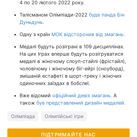
4 по 20 лютого 2022 року.
Талісманом Олімпіади-2022
буде панда Бін
Дуньдунь.
Одну з країн
МОК відсторонив від змагань.
Медалі будуть розіграні в 109 дисциплінах.
На цих Іграх вперше будуть розігруватися
медалі в жіночому слоуп-стайлі (фрістайл),
чоловічому і жіночому біг-ейрі (сноуборд),
змішаній естафеті в шорт-треку і жіночих
одиночних заїздах в бобслеї.
Вже відомий
офіційний девіз змагань.
А
також
був представлений дизайн медалей.
Олімпіада
Олімпійські ігри
ПІДТРИМАЙТЕ НАС