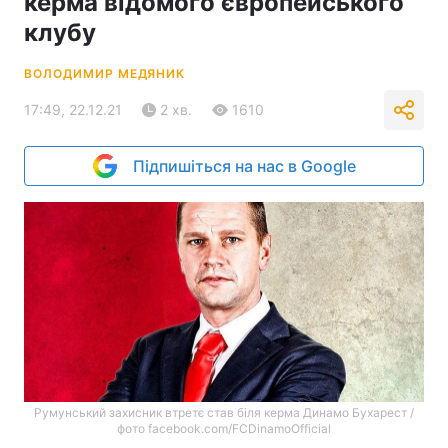
керма відомого європейського
клубу
ВОЛОДИМИР МЕДЯНИК
17:49, 22.12.21
2 хв.
1610
Підпишіться на нас в Google
Румунський захисник втретє став біля керма Динамо Бухарест /
фото facebook.com/FCDinamoOfficial