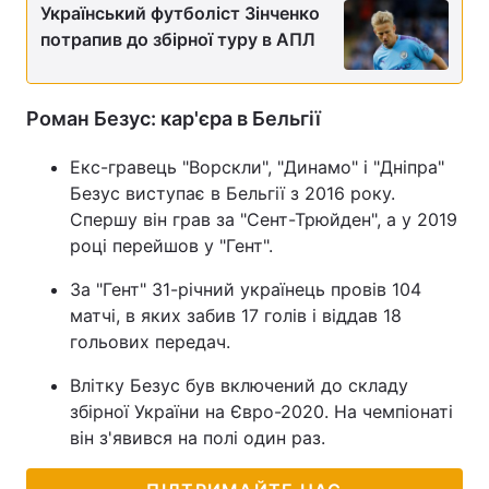
Український футболіст Зінченко
потрапив до збірної туру в АПЛ
Роман Безус: кар'єра в Бельгії
Екс-гравець "Ворскли", "Динамо" і "Дніпра"
Безус виступає в Бельгії з 2016 року.
Спершу він грав за "Сент-Трюйден", а у 2019
році перейшов у "Гент".
За "Гент" 31-річний українець провів 104
матчі, в яких забив 17 голів і віддав 18
гольових передач.
Влітку Безус був включений до складу
збірної України на Євро-2020. На чемпіонаті
він з'явився на полі один раз.