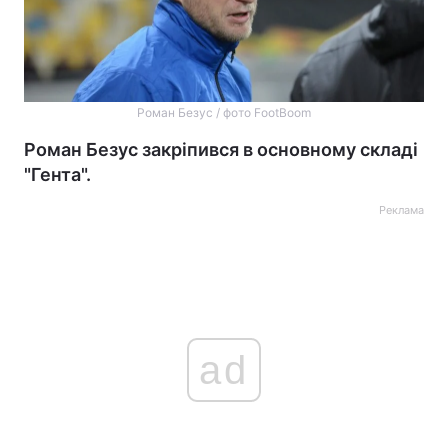
Роман Безус / фото FootBoom
Роман Безус закріпився в основному складі
"Гента".
Реклама
ad