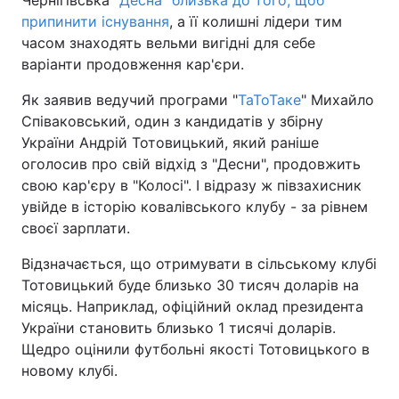
Чернігівська
"Десна" близька до того, щоб
припинити існування
, а її колишні лідери тим
часом знаходять вельми вигідні для себе
варіанти продовження кар'єри.
Як заявив ведучий програми "
ТаТоТаке
" Михайло
Співаковський, один з кандидатів у збірну
України Андрій Тотовицький, який раніше
оголосив про свій відхід з "Десни", продовжить
свою кар'єру в "Колосі". І відразу ж півзахисник
увійде в історію ковалівського клубу - за рівнем
своєї зарплати.
Відзначається, що отримувати в сільському клубі
Тотовицький буде близько 30 тисяч доларів на
місяць. Наприклад, офіційний оклад президента
України становить близько 1 тисячі доларів.
Щедро оцінили футбольні якості Тотовицького в
новому клубі.