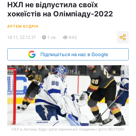
НХЛ не відпустила своїх
хокеїстів на Олімпіаду-2022
АРТЕМ БУДРІН
18:11, 22.12.21
1 хв.
642
Підпишіться на нас в Google
НХЛ в лютому буде грати перенесені поєдинки / фото REUTERS