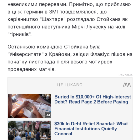
невеликими перервами. Примітно, що приблизно
в ці ж терміни в ЗМІ повідомлялося, що
керівництво "Шахтаря" розглядало Стойкана як
потенційного наступника Мірчі Луческу на чолі
"гірників".
Останньою командою Стойкана була
"Університатя" з Крайови, звідки Флавіус пішов на
початку листопада після всього чотирьох
проведених матчів.
Реклама