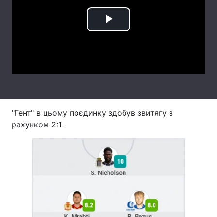
Лонгріди
Play
Відео з Youtube
Статті
Video
Інтерв'ю
Думки
Архів
Вакансії
Контакти
"Гент" в цьому поєдинку здобув звитягу з
рахунком 2:1.
Послуги