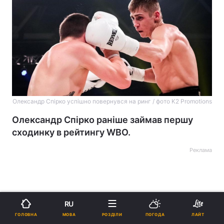
Олександр Спірко успішно повернувся на ринг / фото K2 Promotions
Олександр Спірко раніше займав першу
сходинку в рейтингу WBO.
Реклама
RU
МОВА
ГОЛОВНА
РОЗДІЛИ
ПОГОДА
ЛАЙТ