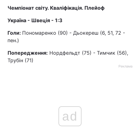
Чемпіонат світу. Кваліфікація. Плейоф
Тема оформлення
Україна - Швеція - 1:3
Голи:
Пономаренко (90) - Дьокереш (6, 51, 72 -
пен.)
Попередження:
Нордфельдт (75) - Тимчик (56),
Трубін (71)
Реклама
ad