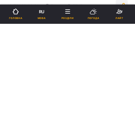
10:53, 26.03.26
5 хв.
5747
RU
МОВА
ГОЛОВНА
РОЗДІЛИ
ПОГОДА
ЛАЙТ
Підпишіться на нас в Google
На матч збірної Ребров зібрав 26 футболістів / фото Getty Images
Загалом троє футболістів не увійшли до
заявки на матч.
Реклама