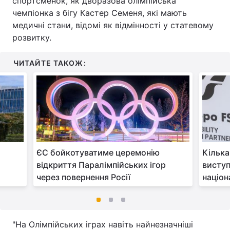
спортсменок, як дворазова олімпійська
чемпіонка з бігу Кастер Семеня, які мають
медичні стани, відомі як відмінності у статевому
розвитку.
ЧИТАЙТЕ ТАКОЖ:
а
ЄС бойкотуватиме церемонію
Кілька
відкриття Паралімпійських ігор
виступ
через повернення Росії
націо
"На Олімпійських іграх навіть найнезначніші