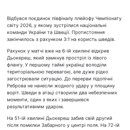
Відбувся поєдинок півфіналу плейофу Чемпіонату
світу 2026, у якому зустрілися національні
Головна
Війна
команди України та Швеції. Протистояння
Україна
Політика
закінчилось з рахунком 3:1 на користь шведів.
Рахунок у матчі вже на 6-ій хвилині відкрив
Економіка
Світ
Дьокереш, який замкнув простріл із лівого
Спорт
Наука
флангу. У першому таймі українці володіли
територіальною перевагою, але дуже рідко
Техно і зв'язок
Лайт
загострювали ситуацію. До перерви підопічні
Реброва не нанесли жодного удару у площину
Зброя
Інциденти
воріт. Шведи в атаці створили два небезпечних
моменти, один з яких і завершився
Здоров'я
Туризм
результативним ударом.
Цікавинки
Погода
На 51-ій хвилині Дьокереш забив свій другий
після помилки Забарного у центрі поля. На 72-ій
Екологія
Регіони