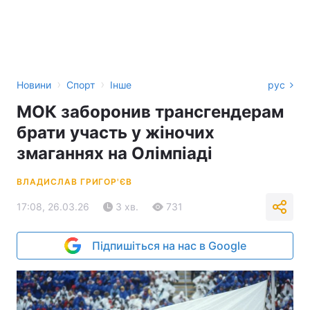
›
›
Новини
Спорт
Інше
рус
МОК заборонив трансгендерам
брати участь у жіночих
змаганнях на Олімпіаді
ВЛАДИСЛАВ ГРИГОР'ЄВ
17:08, 26.03.26
3 хв.
731
Підпишіться на нас в Google