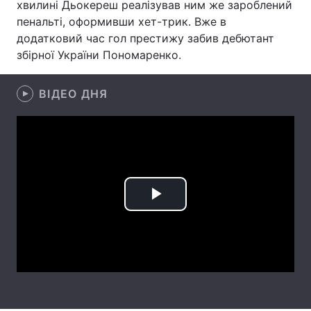
хвилині Дьокереш реалізував ним же зароблений
пенальті, оформивши хет-трик. Вже в
Лонгріди
додатковий час гол престижу забив дебютант
збірної України Пономаренко.
Відео з Youtube
Статті
ВІДЕО ДНЯ
Інтерв'ю
Думки
Архів
Вакансії
Контакти
Послуги
Play
Video