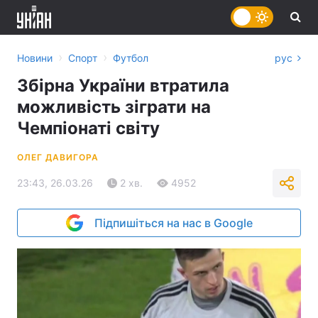
›
›
Новини
Спорт
Футбол
рус
Збірна України втратила
можливість зіграти на
Чемпіонаті світу
ОЛЕГ ДАВИГОРА
23:43, 26.03.26
2 хв.
4952
Підпишіться на нас в Google