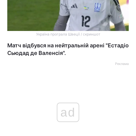
Україна програла Швеції / скриншот
Матч відбувся на нейтральній арені "Естадіо
Сьюдад де Валенсія".
Реклама
ad