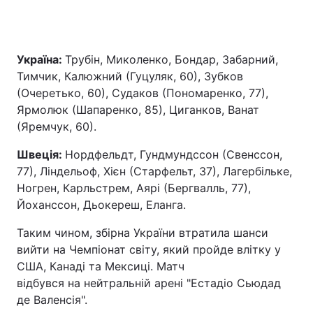
Україна:
Трубін, Миколенко, Бондар, Забарний,
Тимчик, Калюжний (Гуцуляк, 60), Зубков
(Очеретько, 60), Судаков (Пономаренко, 77),
Ярмолюк (Шапаренко, 85), Циганков, Ванат
(Яремчук, 60).
Швеція:
Нордфельдт, Гундмундссон (Свенссон,
77), Ліндельоф, Хієн (Старфельт, 37), Лагербільке,
Ногрен, Карльстрем, Аярі (Бергвалль, 77),
Йоханссон, Дьокереш, Еланга.
Таким чином, збірна України втратила шанси
вийти на Чемпіонат світу, який пройде влітку у
США, Канаді та Мексиці. Матч
відбувся на нейтральній арені "Естадіо Сьюдад
де Валенсія".