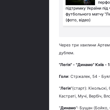
легенда Динамо - про
перфо
ну в Україні
підтримку України під 
футбольного матчу "Ле
(фото, відео)
Через три хвилини Артем 
дублем.
"Легія" - "Динамо" Київ - 1
Голи
: Стржалек, 54 - Буял
"
Легія
"(старт): Кікольскі,
Кастраті, Мучі, Вербіч, Вл
"
Динамо
": Бущан (Бойко,