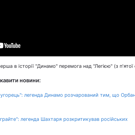
ерша в історії "Динамо" перемога над "Легією" (з п'ятої
кавити новини:
 угорець": легенда Динамо розчарований тим, що Орба
і грайте": легенда Шахтаря розкритикував російських