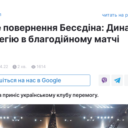
л
читать на 
 повернення Бесєдіна: Дин
егію в благодійному матчі
04.22
2 хв.
1614
іться на нас в Google
 приніс українському клубу перемогу.