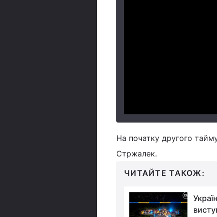
На початку другого тайму
Стржалек.
ЧИТАЙТЕ ТАКОЖ:
"Били їх і будемо
Україн
бити, це хвора нація":
висту