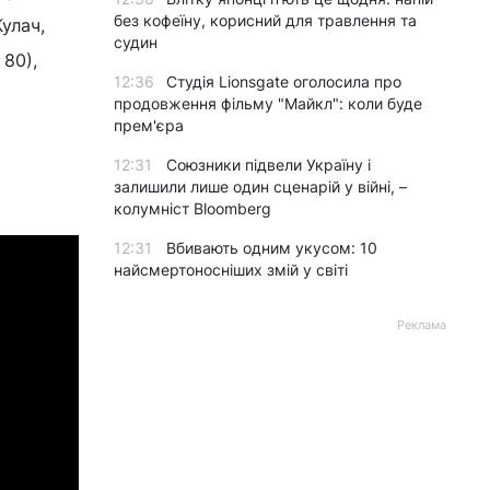
без кофеїну, корисний для травлення та
Кулач,
судин
 80),
12:36
Студія Lionsgate оголосила про
продовження фільму "Майкл": коли буде
прем'єра
12:31
Союзники підвели Україну і
залишили лише один сценарій у війні, –
колумніст Bloomberg
12:31
Вбивають одним укусом: 10
найсмертоносніших змій у світі
Реклама