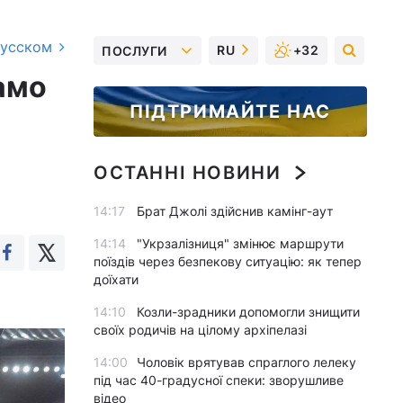
русском
RU
+32
ПОСЛУГИ
амо
ПІДТРИМАЙТЕ НАС
ОСТАННІ НОВИНИ
14:17
Брат Джолі здійснив камінг-аут
14:14
"Укрзалізниця" змінює маршрути
поїздів через безпекову ситуацію: як тепер
доїхати
14:10
Козли-зрадники допомогли знищити
своїх родичів на цілому архіпелазі
14:00
Чоловік врятував спраглого лелеку
під час 40-градусної спеки: зворушливе
відео