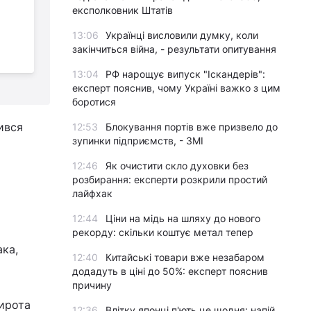
легенда Динамо - про
експолковник Штатів
росіян і війну в Україні
п
13:06
Українці висловили думку, коли
ф
закінчиться війна, - результати опитування
(
13:04
РФ нарощує випуск "Іскандерів":
експерт пояснив, чому Україні важко з цим
боротися
ився
12:53
Блокування портів вже призвело до
зупинки підприємств, - ЗМІ
12:46
Як очистити скло духовки без
розбирання: експерти розкрили простий
лайфхак
12:44
Ціни на мідь на шляху до нового
рекорду: скільки коштує метал тепер
ака,
12:40
Китайські товари вже незабаром
додадуть в ціні до 50%: експерт пояснив
причину
Сирота
12:36
Влітку японці п'ють це щодня: напій