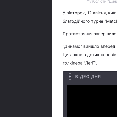
Футболісти "Дина
У вівторок, 12 квітня, ки
благодійного турне "Match 
Протистояння завершилося
"Динамо" вийшло вперед н
Циганков в дотик перевів
голкіпера "Легії".
ВІДЕО ДНЯ