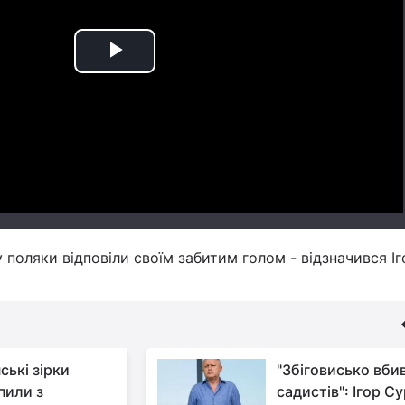
Play
Video
 поляки відповіли своїм забитим голом - відзначився Іг
ські зірки
"Збіговисько вбив
пили з
садистів": Ігор Су