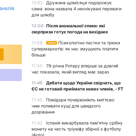
12:02
Дружина щомісяця подорожує
аналів
сама: вона назвала 4 неочікувані переваги
для шлюбу
12:00
Після аномальної спеки: які
сюрпризи готує погода на вихідних
11:58
Психологічні пастки та трюки
УНІАН
супермаркетів: як нас змушують платити
більше
11:50
79-річна Ротару вперше за довгий
час показала, який вигляд має зараз
11:46
Дебати щодо України свідчать, що
ЄС не готовий приймати нових членів, - FT
11:45
Помідори почервоніють миттєво:
чим поливати кущі для швидкого
дозрівання
11:42
Іспанія викарбувала пам'ятну срібну
монету на честь тріумфу збірної з футболу
(фото)