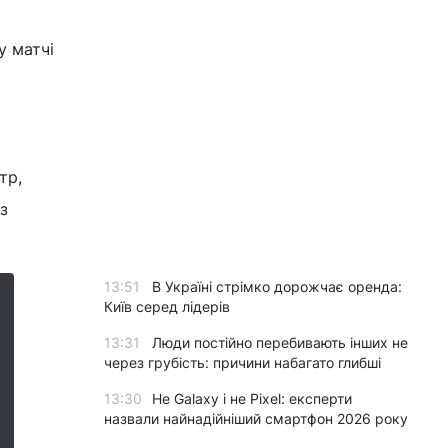
у матчі
тр,
з
13:51
В Україні стрімко дорожчає оренда:
Київ серед лідерів
13:31
Люди постійно перебивають інших не
через грубість: причини набагато глибші
13:30
Не Galaxy і не Pixel: експерти
назвали найнадійніший смартфон 2026 року