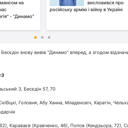
мансом на
висловився про
час
російську армію і війну в Україні
гія" - "Динамо"
Бесєдін знову вивів "Динамо" вперед, а згодом відзнач
:3
ьський 3, Бесєдін 57, 70
 Скібіцкі, Головня, Абу Ханна, Младеновіч, Харатін, Чельх
одарчік
 62), Караваєв (Кравченко, 46), Попов (Кендзьора, 72), 