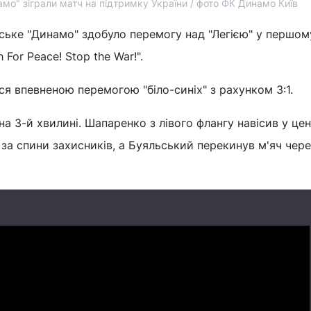
мо" зіграли матч на підтримку України / фото ФК Динамо Київ
ївське "Динамо" здобуло перемогу над "Легією" у першом
For Peace! Stop the War!".
 впевненою перемогою "біло-синіх" з рахунком 3:1.
а 3-й хвилині. Шапаренко з лівого флангу навісив у цен
 за спини захисників, а Буяльський перекинув м'яч чере