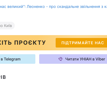
 нас великий": Леоненко - про скандальне звільнення з к
о Київ
ІТЬ ПРОЄКТУ
ПІДТРИМАЙТЕ НАС
 в Telegram
Читати УНІАН в Viber
ІВ