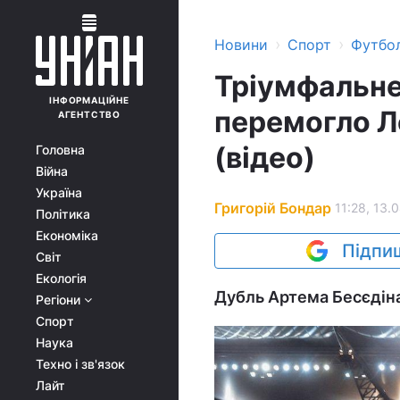
›
›
Новини
Спорт
Футбо
Тріумфальне
ІНФОРМАЦІЙНЕ
перемогло Л
АГЕНТСТВО
(відео)
Головна
Війна
Україна
Григорій Бондар
11:28, 13.
Політика
Економіка
Підпиш
Світ
Екологія
Дубль Артема Бесєдіна
Регіони
Спорт
Наука
Техно і зв'язок
Лайт