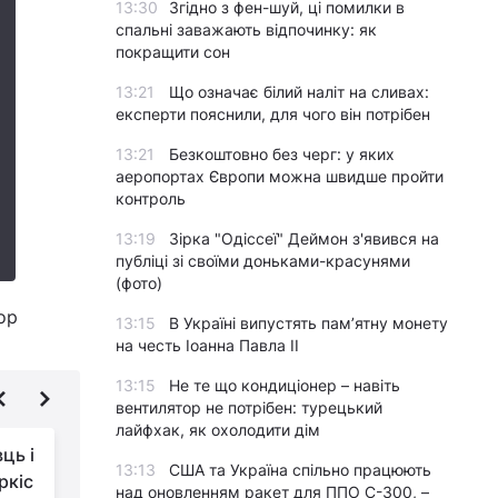
13:30
Згідно з фен-шуй, ці помилки в
спальні заважають відпочинку: як
покращити сон
13:21
Що означає білий наліт на сливах:
експерти пояснили, для чого він потрібен
13:21
Безкоштовно без черг: у яких
аеропортах Європи можна швидше пройти
контроль
13:19
Зірка "Одіссеї" Деймон з'явився на
публіці зі своїми доньками-красунями
(фото)
ор
13:15
В Україні випустять пам’ятну монету
на честь Іоанна Павла II
13:15
Не те що кондиціонер – навіть
вентилятор не потрібен: турецький
лайфхак, як охолодити дім
ць і
"Били їх і будемо
13:13
США та Україна спільно працюють
ркіс
бити, це хвора нація":
над оновленням ракет для ППО С-300, –