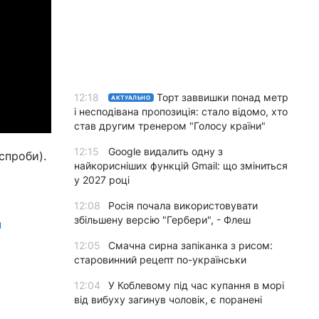
12:18
Торт заввишки понад метр
АКТУАЛЬНО
і несподівана пропозиція: стало відомо, хто
став другим тренером "Голосу країни"
12:15
Google видалить одну з
 спроби).
найкорисніших функцій Gmail: що зміниться
у 2027 році
12:08
Росія почала використовувати
збільшену версію "Гербери", - Флеш
н
12:05
Смачна сирна запіканка з рисом:
старовинний рецепт по-українськи
12:04
У Коблевому під час купання в морі
від вибуху загинув чоловік, є поранені