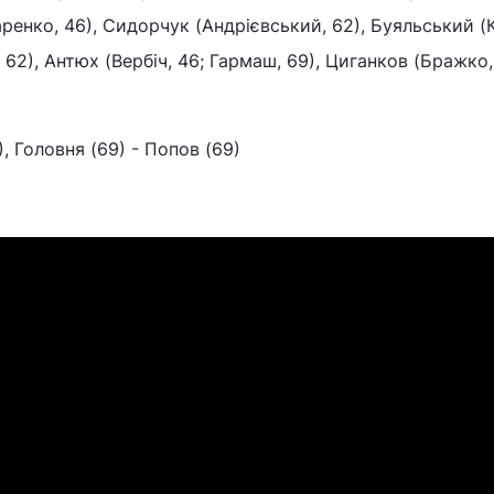
чаренко, 46), Сидорчук (Андрієвський, 62), Буяльський (
62), Антюх (Вербіч, 46; Гармаш, 69), Циганков (Бражко,
, Головня (69) - Попов (69)