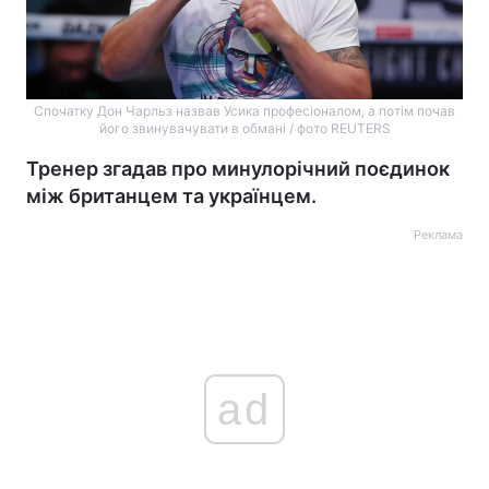
Спочатку Дон Чарльз назвав Усика професіоналом, а потім почав
його звинувачувати в обмані / фото REUTERS
Тренер згадав про минулорічний поєдинок
між британцем та українцем.
Реклама
ad