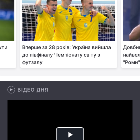
Лонгріди
Відео з Youtube
Статті
Інтерв'ю
Думки
ути
Вперше за 28 років: Україна вийшла
Довбик
до півфіналу Чемпіонату світу з
найвел
Архів
Вакансії
футзалу
"Роми",
Контакти
Послуги
ВІДЕО ДНЯ