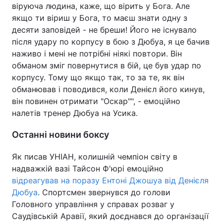
віруюча людина, каже, що вірить у Бога. Але
якщо ти віриш у Бога, то маєш знати одну з
десяти заповідей - не бреши! Його не існувало
після удару по корпусу в бою з Дюбуа, я це бачив
наживо і мені не потрібні ніякі повтори. Він
обманом зміг повернутися в бій, це був удар по
корпусу. Тому що якщо так, то за те, як він
обманював і поводився, коли Денієл його кинув,
він повинен отримати "Оскар"", - емоційно
налетів тренер Дюбуа на Усика.
Останні новини боксу
Як писав УНІАН, колишній чемпіон світу в
надважкій вазі Тайсон Ф'юрі емоційно
відреагував на поразу Ентоні Джошуа від Денієля
Дюбуа
. Спортсмен звернувся до голови
Головного управління у справах розваг у
Саудівській Аравії, який доєднався до організації