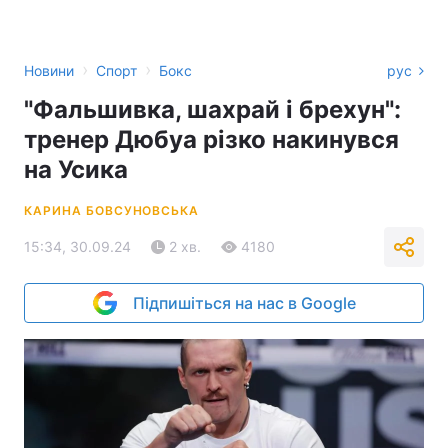
›
›
Новини
Спорт
Бокс
рус
"Фальшивка, шахрай і брехун":
тренер Дюбуа різко накинувся
на Усика
КАРИНА БОВСУНОВСЬКА
15:34, 30.09.24
2 хв.
4180
Підпишіться на нас в Google