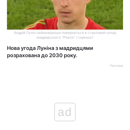
Андрій Лунін найімовірніше повернеться в стартовий склад
мадридського "Реала" / скріншот
Нова угода Луніна з мадридцями
розрахована до 2030 року.
Реклама
ad