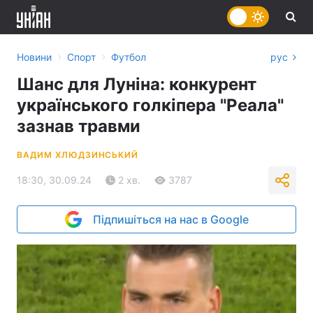
›
›
Новини
Спорт
Футбол
рус
Шанс для Луніна: конкурент
українського голкіпера "Реала"
зазнав травми
ВАДИМ ХЛЮДЗИНСЬКИЙ
18:30, 30.09.24
2 хв.
3787
Підпишіться на нас в Google