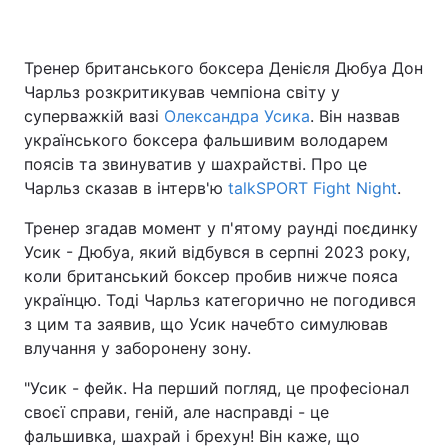
Тренер британського боксера Денієля Дюбуа Дон
Чарльз розкритикував чемпіона світу у
суперважкій вазі
Олександра Усика
. Він назвав
українського боксера фальшивим володарем
поясів та звинуватив у шахрайстві. Про це
Чарльз сказав в інтерв'ю
talkSPORT Fight Night
.
Тренер згадав момент у п'ятому раунді поєдинку
Усик - Дюбуа, який відбувся в серпні 2023 року,
коли британський боксер пробив нижче пояса
українцю. Тоді Чарльз категорично не погодився
з цим та заявив, що Усик начебто симулював
влучання у заборонену зону.
"Усик - фейк. На перший погляд, це професіонал
своєї справи, геній, але насправді - це
фальшивка, шахрай і брехун! Він каже, що