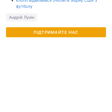
Клопп відмовився очолити збірну США з
футболу
Андрій Лунін
ПІДТРИМАЙТЕ НАС