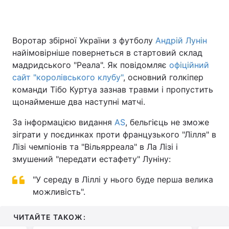
Воротар збірної України з футболу
Андрій Лунін
Головна
Війна
найімовірніше повернеться в стартовий склад
мадридського "Реала". Як повідомляє
офіційний
Україна
Політика
сайт "королівського клубу"
, основний голкіпер
команди Тібо Куртуа зазнав травми і пропустить
Економіка
Світ
щонайменше два наступні матчі.
Спорт
Наука
За інформацією видання
AS
, бельгієць не зможе
зіграти у поєдинках проти французького "Лілля" в
Техно і зв'язок
Лайт
Лізі чемпіонів та "Вільярреала" в Ла Лізі і
Зброя
Інциденти
змушений "передати естафету" Луніну:
Здоров'я
"У середу в Ліллі у нього буде перша велика
Туризм
можливість".
Цікавинки
Погода
ЧИТАЙТЕ ТАКОЖ:
Екологія
Регіони