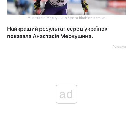
Анастасія Меркушина / фото biathlon.com.ua
Найкращий результат серед українок
показала Анастасія Меркушина.
Реклама
ad