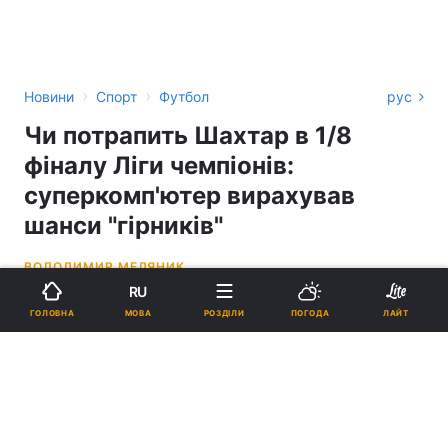
›
›
Новини
Спорт
Футбол
рус
Чи потрапить Шахтар в 1/8
фіналу Ліги чемпіонів:
суперкомп'ютер вирахував
шанси "гірників"
ВОЛОДИМИР МЕДЯНИК
RU
16:44, 01.12.23
2 хв.
2152
МОВА
ГОЛОВНА
РОЗДІЛИ
ПОГОДА
ЛАЙТ
Підпишіться на нас в Google