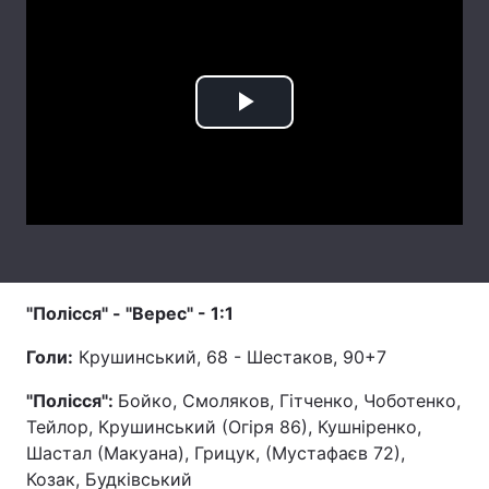
Лонгріди
Відео з Youtube
Статті
Play
Інтерв'ю
Думки
Video
Архів
Вакансії
Контакти
Послуги
"Полісся" - "Верес" - 1:1
Голи:
Крушинський, 68 - Шестаков, 90+7
"Полісся":
Бойко, Смоляков, Гітченко, Чоботенко,
Тейлор, Крушинський (Огіря 86), Кушніренко,
Шастал (Макуана), Грицук, (Мустафаєв 72),
Козак, Будківський