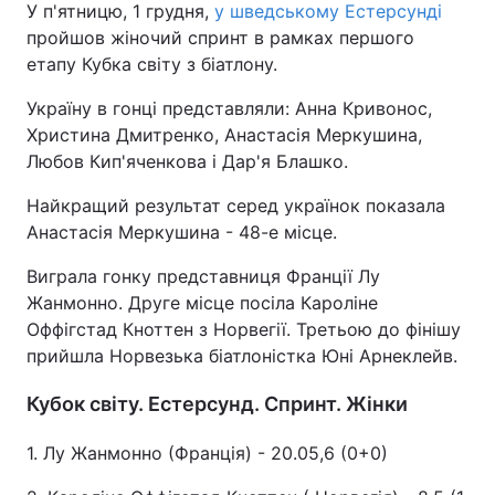
У п'ятницю, 1 грудня,
у шведському Естерсунді
пройшов жіночий спринт в рамках першого
етапу Кубка світу з біатлону.
Україну в гонці представляли: Анна Кривонос,
Христина Дмитренко, Анастасія Меркушина,
Любов Кип'яченкова і Дар'я Блашко.
Найкращий результат серед українок показала
Анастасія Меркушина - 48-е місце.
Виграла гонку представниця Франції Лу
Жанмонно. Друге місце посіла Кароліне
Оффігстад Кноттен з Норвегії. Третьою до фінішу
прийшла Норвезька біатлоністка Юні Арнеклейв.
Кубок світу. Естерсунд. Спринт. Жінки
1. Лу Жанмонно (Франція) - 20.05,6 (0+0)