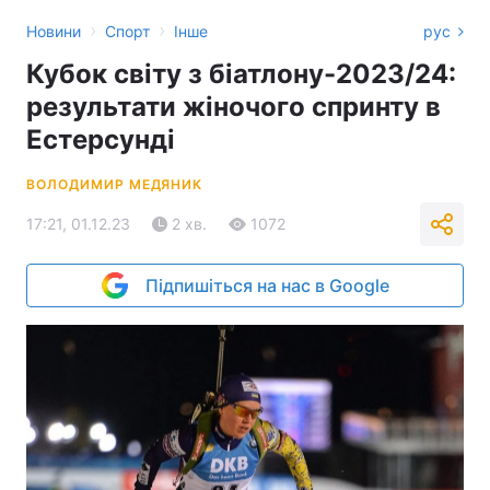
›
›
Новини
Спорт
Інше
рус
Кубок світу з біатлону-2023/24:
результати жіночого спринту в
Естерсунді
ВОЛОДИМИР МЕДЯНИК
17:21, 01.12.23
2 хв.
1072
Підпишіться на нас в Google