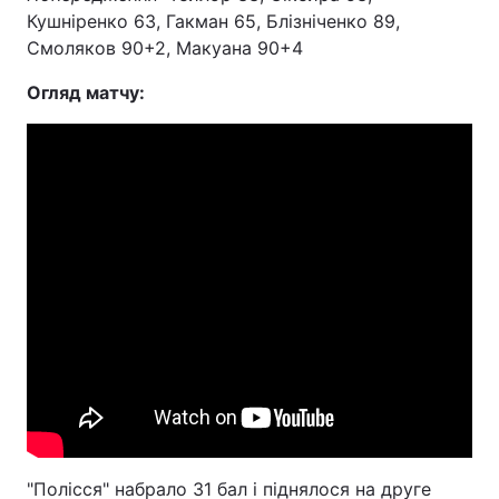
Кушніренко 63, Гакман 65, Блізніченко 89,
Смоляков 90+2, Макуана 90+4
Огляд матчу:
"Полісся" набрало 31 бал і піднялося на друге