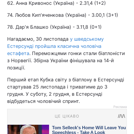
62. Анна Кривонос (Україна) - 2.31,4 (1+2)
74. Любов Кип'яченкова (Україна) - 3.00,1 (3+1)
78. Дар'я Блашко (Україна) - 3.11,8 (0+1)
Нагадаємо, 30 листопада
у шведському
Естерсунді пройшла класична чоловіча
естафета
. Переможцями гонки стали біатлоністи
з Норвегії. Збірна України фінішувала на 14-й
позиції.
Перший етап Кубка світу з біатлону в Естерсунді
стартував 25 листопада і триватиме до 3
грудня. У суботу, 2 грудня, в Естерсунді
відбудеться чоловічий спринт.
Реклама