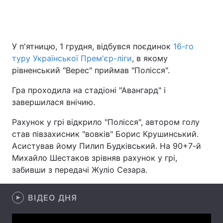
Головна
Війна
У п'ятницю, 1 грудня, відбувся поєдинок
16-го
туру Української Прем'єр-ліги
, в якому
Україна
Політика
рівненський "Верес" приймав "Полісся".
Економіка
Світ
Гра проходила на стадіоні "Авангард" і
завершилася внічию.
Спорт
Наука
Рахунок у грі відкрило "Полісся", автором голу
Техно і зв'язок
Лайт
став півзахисник "вовків" Борис Крушинський.
Асистував йому Пилип Будківський. На 90+7-й
Зброя
Інциденти
Михайло Шестаков зрівняв рахунок у грі,
забивши з передачі Жуліо Сезара.
Здоров'я
Туризм
Цікавинки
Погода
ВІДЕО ДНЯ
Екологія
Регіони