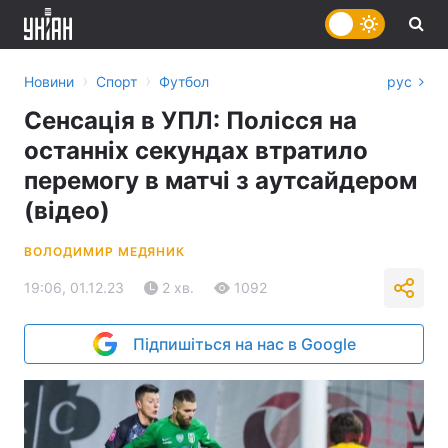
›
›
Новини
Спорт
Футбол
рус
Сенсація в УПЛ: Полісся на
останніх секундах втратило
перемогу в матчі з аутсайдером
(відео)
ВОЛОДИМИР МЕДЯНИК
19:06, 01.12.23
2 хв.
1092
Підпишіться на нас в Google