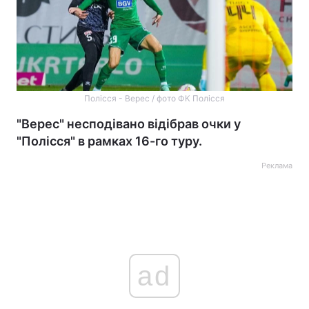
Полісся - Верес / фото ФК Полісся
"Верес" несподівано відібрав очки у
"Полісся" в рамках 16-го туру.
Реклама
ad