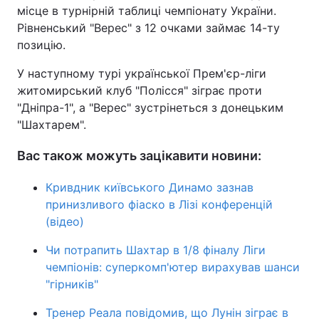
місце в турнірній таблиці чемпіонату України.
Рівненський "Верес" з 12 очками займає 14-ту
позицію.
У наступному турі української Прем'єр-ліги
житомирський клуб "Полісся" зіграє проти
"Дніпра-1", а "Верес" зустрінеться з донецьким
"Шахтарем".
Вас також можуть зацікавити новини:
Кривдник київського Динамо зазнав
принизливого фіаско в Лізі конференцій
(відео)
Чи потрапить Шахтар в 1/8 фіналу Ліги
чемпіонів: суперкомп'ютер вирахував шанси
"гірників"
Тренер Реала повідомив, що Лунін зіграє в