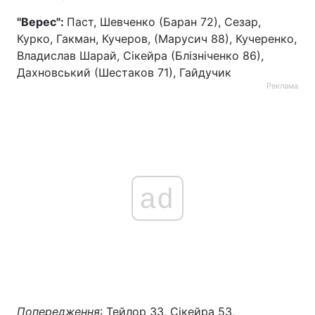
"Верес":
Паст, Шевченко (Баран 72), Сезар,
Тема оформлення
Курко, Гакман, Кучеров, (Марусич 88), Кучеренко,
Владислав Шарай, Сікейра (Блізніченко 86),
Дахновський (Шестаков 71), Гайдучик
Реклама
ad
Попередження
: Тейлор 33, Сікейра 53,