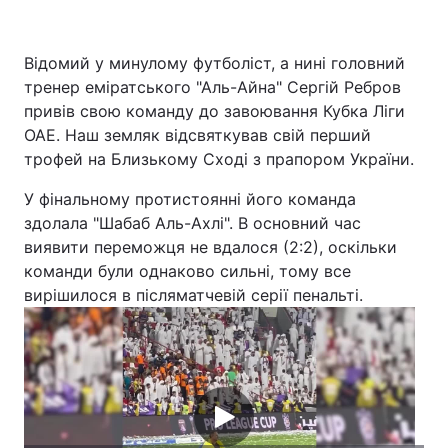
Відомий у минулому футболіст, а нині головний
тренер еміратського "Аль-Айна" Сергій Ребров
Головна
Війна
привів свою команду до завоювання Кубка Ліги
Україна
Політика
ОАЕ. Наш земляк відсвяткував свій перший
трофей на Близькому Сході з прапором України.
Економіка
Світ
У фінальному протистоянні його команда
Спорт
Наука
здолала "Шабаб Аль-Ахлі". В основний час
виявити переможця не вдалося (2:2), оскільки
Техно і зв'язок
Лайт
команди були однаково сильні, тому все
вирішилося в післяматчевій серії пенальті.
Зброя
Інциденти
Здоров'я
Туризм
Цікавинки
Погода
Екологія
Регіони