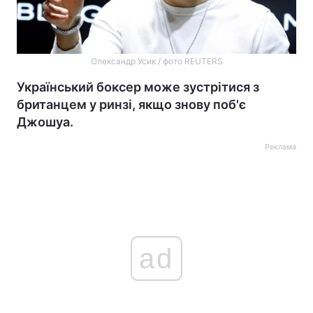
Олександр Усик / фото REUTERS
Український боксер може зустрітися з
британцем у ринзі, якщо знову поб'є
Джошуа.
Реклама
ad