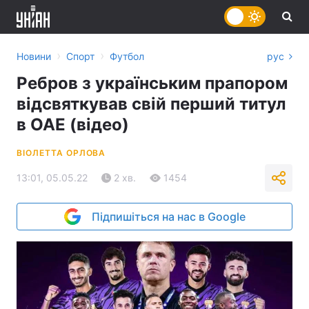
›
›
Новини
Спорт
Футбол
рус
Ребров з українським прапором
відсвяткував свій перший титул
в ОАЕ (відео)
ВІОЛЕТТА ОРЛОВА
13:01, 05.05.22
2 хв.
1454
Підпишіться на нас в Google