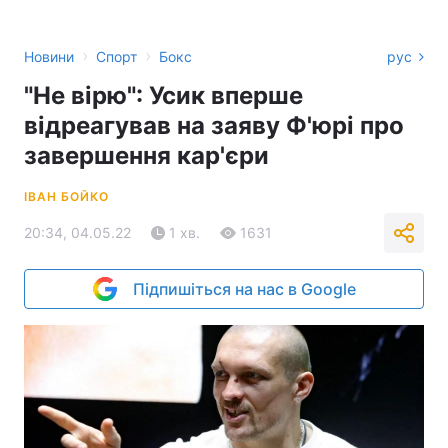
›
›
Новини
Спорт
Бокс
рус
"Не вірю": Усик вперше
відреагував на заяву Ф'юрі про
завершення кар'єри
ІВАН БОЙКО
20:34, 04.05.22
1 хв.
1631
Підпишіться на нас в Google