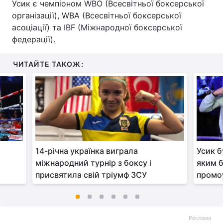
Усик є чемпіоном WBO (Всесвітньої боксерської
організації), WBA (Всесвітньої боксерської
асоціації) та IBF (Міжнародної боксерської
федерації).
ЧИТАЙТЕ ТАКОЖ:
14-річна українка виграла
Усик б
міжнародний турнір з боксу і
яким б
присвятила свій тріумф ЗСУ
промо
Реклама