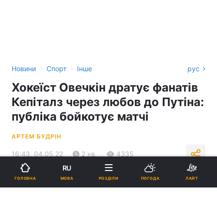
›
›
Новини
Спорт
Інше
рус
Хокеїст Овечкін дратує фанатів
Кепіталз через любов до Путіна:
публіка бойкотує матчі
АРТЕМ БУДРІН
16:43, 04.05.22
2 хв.
4335
RU
МОВА
ГОЛОВНА
РОЗДІЛИ
ПОГОДА
ЛАЙТ
Підпишіться на нас в Google