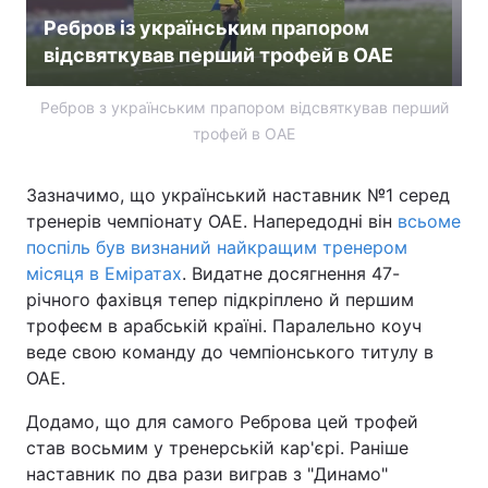
Ребров із українським прапором
Лонгріди
відсвяткував перший трофей в ОАЕ
Відео з Youtube
Статті
Ребров з українським прапором відсвяткував перший
трофей в ОАЕ
Інтерв'ю
Думки
Зазначимо, що український наставник №1 серед
Архів
Вакансії
тренерів чемпіонату ОАЕ. Напередодні він
всьоме
поспіль був визнаний найкращим тренером
Контакти
місяця в Еміратах
. Видатне досягнення 47-
Послуги
річного фахівця тепер підкріплено й першим
трофеєм в арабській країні. Паралельно коуч
веде свою команду до чемпіонського титулу в
ОАЕ.
Додамо, що для самого Реброва цей трофей
став восьмим у тренерській кар'єрі. Раніше
наставник по два рази виграв з "Динамо"