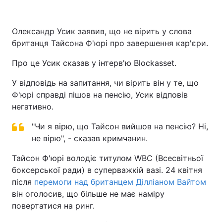
Олександр Усик заявив, що не вірить у слова
британця Тайсона Ф'юрі про завершення кар'єри.
Про це Усик сказав у інтерв'ю Blockasset.
У відповідь на запитання, чи вірить він у те, що
Ф'юрі справді пішов на пенсію, Усик відповів
негативно.
"Чи я вірю, що Тайсон вийшов на пенсію? Ні,
не вірю", - сказав кримчанин.
Тайсон Ф'юрі володіє титулом WBC (Всесвітньої
боксерської ради) в суперважкій вазі. 24 квітня
після
перемоги над британцем Ділліаном Вайтом
він оголосив, що більше не має наміру
повертатися на ринг.