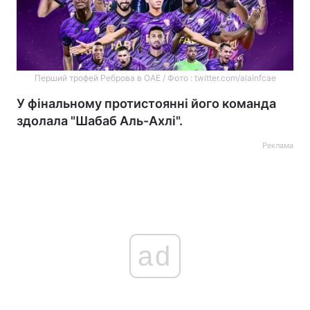
Перший трофей Реброва в ОАЕ / Фото : twitter.com/alainfcae
У фінальному протистоянні його команда
здолала "Шабаб Аль-Ахлі".
Реклама
ad