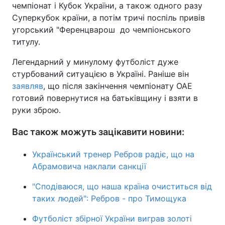
чемпіонат і Кубок України, а також одного разу
Тема оформлення
Суперкубок країни, а потім тричі поспіль привів
угорський "Ференцварош до чемпіонського
титулу.
Легендарний у минулому футболіст дуже
стурбований ситуацією в Україні. Раніше він
заявляв
, що після закінчення чемпіонату ОАЕ
готовий повернутися на батьківщину і взяти в
руки зброю.
Вас також можуть зацікавити новини:
Український тренер Ребров радіє, що на
Абрамовича наклали санкції
"Сподіваюся, що наша країна очиститься від
таких людей": Ребров - про Тимощука
Футболіст збірної України виграв золоті