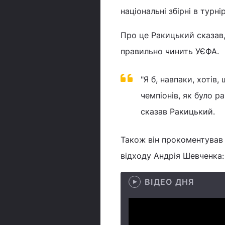
національні збірні в турні
Про це Ракицький сказав
правильно чинить УЄФА.
"Я б, навпаки, хотів
чемпіонів, як було р
сказав Ракицький.
Також він прокоментував т
відходу Андрія Шевченка:
ВІДЕО ДНЯ