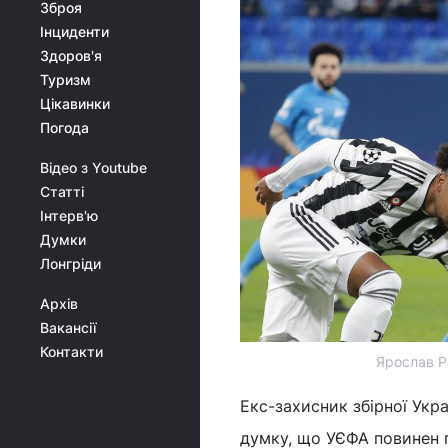
Зброя
Інциденти
Здоров'я
Туризм
Цікавинки
Погода
Відео з Youtube
Статті
Інтерв'ю
Думки
Лонгріди
Архів
Вакансії
Контакти
Ярослав Р
Екс-захисник збірної Укр
думку, що УЄФА повинен п