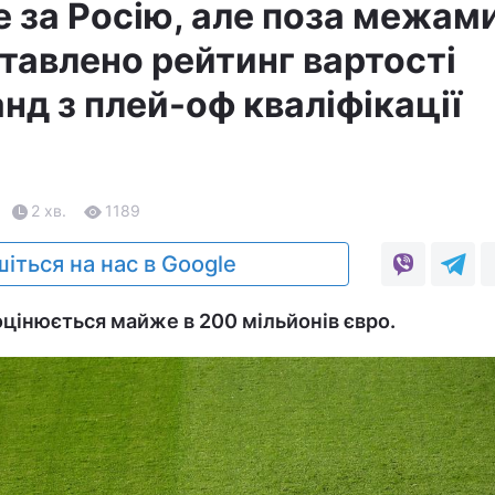
е за Росію, але поза межам
тавлено рейтинг вартості
нд з плей-оф кваліфікації
2 хв.
1189
іться на нас в Google
оцінюється майже в 200 мільйонів євро.