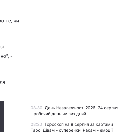
о те, чи
зі
но", -
сля
08:30
День Незалежності 2026: 24 серпня
- робочий день чи вихідний
08:20
Гороскоп на 8 серпня за картами
Таро: Дівам - суперечки, Ракам - емоції