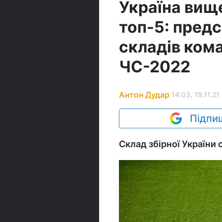
Україна вищ
топ-5: предс
складів кома
ЧС-2022
Антон Дудар
14:03, 19.11.21
Підпиш
Склад збірної України 