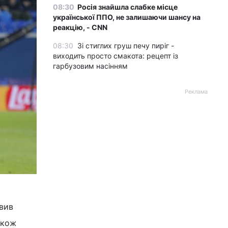
08:30
Росія знайшла слабке місце
української ППО, не залишаючи шансу на
реакцію, - CNN
08:30
Зі стиглих груш печу пиріг -
виходить просто смакота: рецепт із
гарбузовим насінням
Реклама
овив
акож