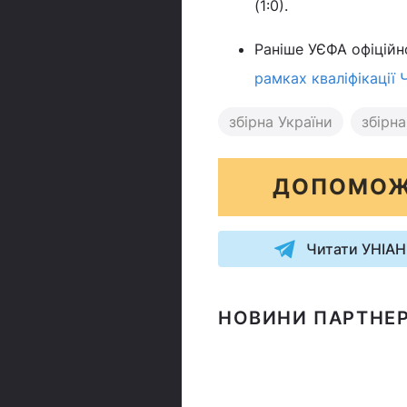
(1:0).
Раніше УЄФА офіційно
рамках кваліфікації 
збірна України
збірна
ДОПОМОЖ
Читати УНІАН
НОВИНИ ПАРТНЕР