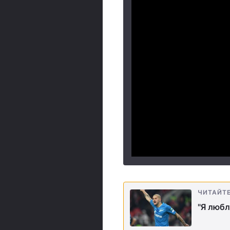
ЧИТАЙТ
"Я любл