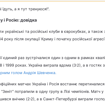
і їдуть, а я тут тренуюся!".
 і Росію: довідка
 українські та російські клуби в єврокубках, а також з
14 року після окупації Криму і початку російської агресі
сії єдиний раз зустрічалися один з одним в рамках квалі
 і 1999 роках. Україна виграла вдома (3:2), а в гостях з
арним голом Андрія Шевченка.
офіційних матчах Україна і Росія востаннє перетиналися
 "Зеніт" потрапили в одну групу в Лізі чемпіонів. Матч у
шився внічию (2:2), а в Санкт-Петербурзі виграли госпо