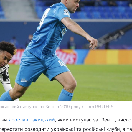
акицький виступає за Зеніт з 2019 року / фото REUTERS
аїни
Ярослав Ракицький
, який виступає за "Зеніт", висл
ерестати розводити українські та російські клуби, а т