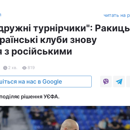
л
читать на 
дружні турнірчики": Ракиц
раїнські клуби знову
я з російськими
2 хв.
819
іться на нас в Google
поділяє рішення УЄФА.