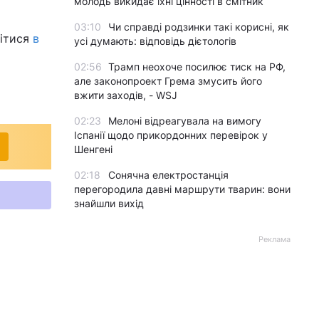
молодь викидає їхні цінності в смітник
03:10
Чи справді родзинки такі корисні, як
рітися
в
усі думають: відповідь дієтологів
02:56
Трамп неохоче посилює тиск на РФ,
але законопроект Грема змусить його
вжити заходів, - WSJ
02:23
Мелоні відреагувала на вимогу
Іспанії щодо прикордонних перевірок у
Шенгені
02:18
Сонячна електростанція
перегородила давні маршрути тварин: вони
знайшли вихід
Реклама