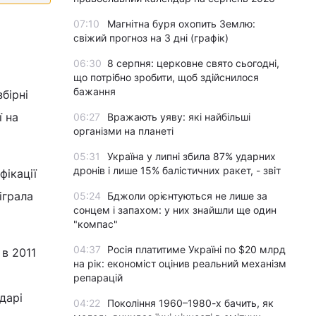
07:10
Магнітна буря охопить Землю:
свіжий прогноз на 3 дні (графік)
06:30
8 серпня: церковне свято сьогодні,
що потрібно зробити, щоб здійснилося
бажання
бірні
ї на
06:27
Вражають уяву: які найбільші
організми на планеті
05:31
Україна у липні збила 87% ударних
дронів і лише 15% балістичних ракет, - звіт
фікації
іграла
05:24
Бджоли орієнтуються не лише за
сонцем і запахом: у них знайшли ще один
"компас"
04:37
Росія платитиме Україні по $20 млрд
 в 2011
на рік: економіст оцінив реальний механізм
репарацій
дарі
04:22
Покоління 1960–1980-х бачить, як