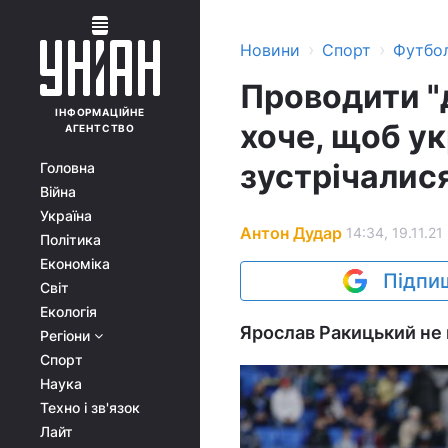
›
›
Новини
Спорт
Футбо
Проводити "
ІНФОРМАЦІЙНЕ
хоче, щоб ук
АГЕНТСТВО
зустрічалис
Головна
Війна
Україна
Антон Дудар
14:34, 19.11.21
Політика
Економіка
Підпиш
Світ
Екологія
Ярослав Ракицький не 
Регіони
Спорт
Наука
Техно і зв'язок
Лайт