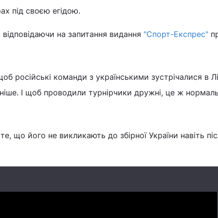
рах під своєю егідою.
, відповідаючи на запитання видання
"Спорт-Експрес"
пр
, щоб російські команди з українськими зустрічалися в Лі
аніше. І щоб проводили турнірчики дружні, це ж нормаль
е, що його не викликають до збірної України навіть пі