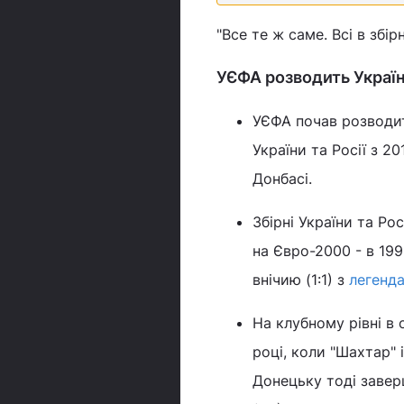
"Все те ж саме. Всі в збірн
УЄФА розводить Україну
УЄФА почав розводити
України та Росії з 20
Донбасі.
Збірні України та Ро
на Євро-2000 - в 1998
внічию (1:1) з
легенд
На клубному рівні в 
році, коли "Шахтар" і
Донецьку тоді завер