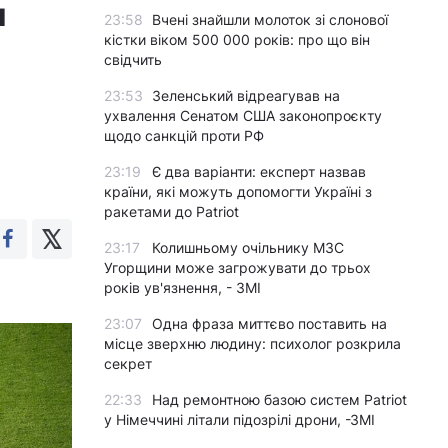
и
23:58
Вчені знайшли молоток зі слонової
кістки віком 500 000 років: про що він
свідчить
23:53
Зеленський відреагував на
ухвалення Сенатом США законопроєкту
щодо санкцій проти РФ
23:19
Є два варіанти: експерт назвав
країни, які можуть допомогти Україні з
ракетами до Patriot
23:17
Колишньому очільнику МЗС
Угорщини може загрожувати до трьох
років ув'язнення, - ЗМІ
23:07
Одна фраза миттєво поставить на
місце зверхню людину: психолог розкрила
секрет
22:33
Над ремонтною базою систем Patriot
у Німеччині літали підозрілі дрони, -ЗМІ