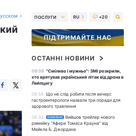
русском
RU
+20
ПОСЛУГИ
ький
ПІДТРИМАЙТЕ НАС
ОСТАННІ НОВИНИ
08:59
"Сміливо і мужньо": ЗМІ розкрили,
хто врятував український літак від дрона в
Лейпцигу
08:58
Що не слід робити після вечері:
гастроентерологи назвали три поради для
здорового травлення
08:34
Вийшов трейлер нового
ОНОВЛЕНО
римейку "Афери Томаса Крауна" від
Майкла Б. Джордана