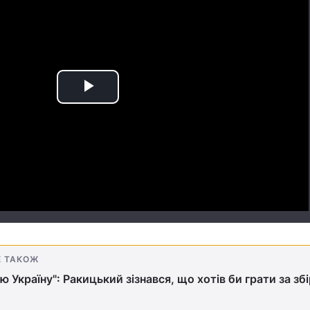
Play
Video
Е ТАКОЖ
ю Україну": Ракицький зізнався, що хотів би грати за зб