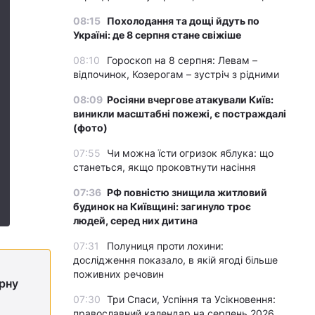
08:15
Похолодання та дощі йдуть по
Україні: де 8 серпня стане свіжіше
08:10
Гороскоп на 8 серпня: Левам –
відпочинок, Козерогам – зустріч з рідними
08:09
Росіяни вчергове атакували Київ:
виникли масштабні пожежі, є постраждалі
(фото)
07:55
Чи можна їсти огризок яблука: що
станеться, якщо проковтнути насіння
07:36
РФ повністю знищила житловий
будинок на Київщині: загинуло троє
людей, серед них дитина
07:31
Полуниця проти лохини:
дослідження показало, в якій ягоді більше
поживних речовин
ірну
07:30
Три Спаси, Успіння та Усікновення:
православний календар на серпень 2026