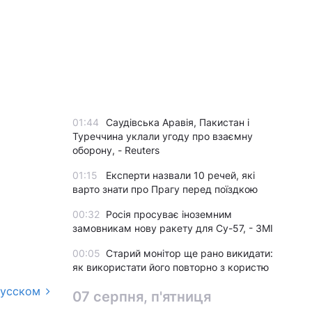
01:44
Саудівська Аравія, Пакистан і
Туреччина уклали угоду про взаємну
оборону, - Reuters
01:15
Експерти назвали 10 речей, які
варто знати про Прагу перед поїздкою
00:32
Росія просуває іноземним
замовникам нову ракету для Су-57, - ЗМІ
00:05
Старий монітор ще рано викидати:
як використати його повторно з користю
русском
07 серпня, п'ятниця