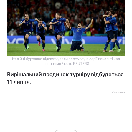
Італійці бурхливо відсвяткували перемогу в серії пенальті над
іспанцями / фото REUTERS
Вирішальний поєдинок турніру відбудеться
11 липня.
Реклама