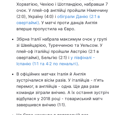
Хорватією, Чехією і Шотландією, набравши 7
очок. У плей-оф англійці пройшли Німеччину
(2:0), Україну (4:0) і
обіграли Данію (2:1 в
овертаймі)
. У матчі проти данців Англія
вперше пропустила на Євро.
Збірна Італії набрала максимум очок у групі
зі Швейцарією, Туреччиною та Уельсом. У
плей-оф італійці пройшли Австрію (2:1 в
овертаймі), Бельгію (2:1) і
у півфіналі -
Іспанію (1:1 та 4:2 по пенальті)
.
В офіційних матчах Італія й Англія
зустрічалися вісім разів. У італійців - п'ять
перемог, в англійців - одна. Ще два рази
команди зіграли внічию. А їх остання зустріч
відбулася у 2018 році - товариський матч
завершився внічию (1:1).