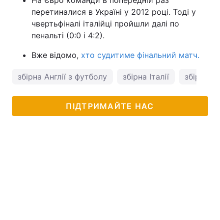
На Євро команди в попередній раз
перетиналися в Україні у 2012 році. Тоді у
чвертьфіналі італійці пройшли далі по
пенальті (0:0 і 4:2).
Вже відомо,
хто судитиме фінальний матч.
збірна Англії з футболу
збірна Італії
збірна Ан
ПІДТРИМАЙТЕ НАС