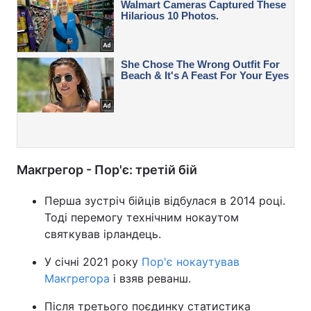
Макгрегор - Пор'є: третій бій
Перша зустріч бійців відбулася в 2014 році.
Тоді перемогу технічним нокаутом
святкував ірландець.
У січні 2021 року
Пор'є нокаутував
Макгрегора
і взяв реванш.
Після третього поєдинку статистика