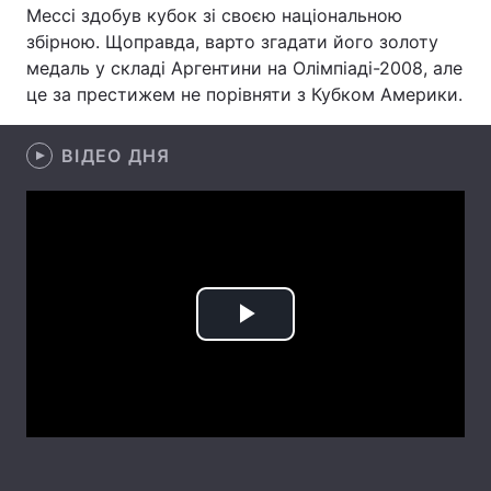
Мессі здобув кубок зі своєю національною
Лонгріди
збірною. Щоправда, варто згадати його золоту
медаль у складі Аргентини на Олімпіаді-2008, але
це за престижем не порівняти з Кубком Америки.
Відео з Youtube
Статті
Інтерв'ю
Думки
ВІДЕО ДНЯ
Архів
Вакансії
Контакти
Послуги
Play
Video