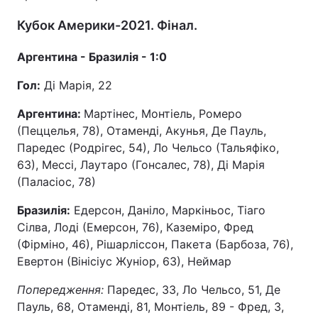
Кубок Америки-2021. Фінал.
Аргентина - Бразилія - 1:0
Гол:
Ді Марія, 22
Аргентина:
Мартінес, Монтіель, Ромеро
(Пеццелья, 78), Отаменді, Акунья, Де Пауль,
Паредес (Родрігес, 54), Ло Чельсо (Тальяфіко,
63), Мессі, Лаутаро (Гонсалес, 78), Ді Марія
(Паласіос, 78)
Бразилія:
Едерсон, Даніло, Маркіньос, Тіаго
Сілва, Лоді (Емерсон, 76), Каземіро, Фред
(Фірміно, 46), Рішарліссон, Пакета (Барбоза, 76),
Евертон (Вінісіус Жуніор, 63), Неймар
Попередження:
Паредес, 33, Ло Чельсо, 51, Де
Пауль, 68, Отаменді, 81, Монтіель, 89 - Фред, 3,