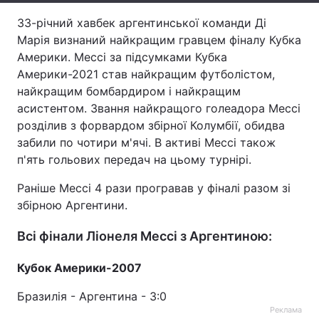
33-річний хавбек аргентинської команди Ді
Тема оформлення
Марія визнаний найкращим гравцем фіналу Кубка
Америки. Мессі за підсумками Кубка
Америки-2021 став найкращим футболістом,
найкращим бомбардиром і найкращим
асистентом. Звання найкращого голеадора Мессі
розділив з форвардом збірної Колумбії, обидва
забили по чотири м'ячі. В активі Мессі також
п'ять гольових передач на цьому турнірі.
Раніше Мессі 4 рази програвав у фіналі разом зі
збірною Аргентини.
Всі фінали Ліонеля Мессі з Аргентиною:
Кубок Америки-2007
Бразилія - ​​Аргентина - 3:0
Реклама