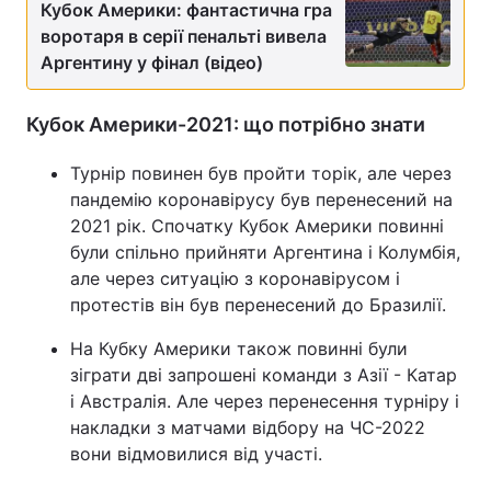
Кубок Америки: фантастична гра
воротаря в серії пенальті вивела
Аргентину у фінал (відео)
Кубок Америки-2021: що потрібно знати
Турнір повинен був пройти торік, але через
пандемію коронавірусу був перенесений на
2021 рік. Спочатку Кубок Америки повинні
були спільно прийняти Аргентина і Колумбія,
але через ситуацію з коронавірусом і
протестів він був перенесений до Бразилії.
На Кубку Америки також повинні були
зіграти дві запрошені команди з Азії - Катар
і Австралія. Але через перенесення турніру і
накладки з матчами відбору на ЧС-2022
вони відмовилися від участі.