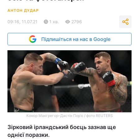
АНТОН ДУДАР
09:16, 11.07.21
1 хв.
2796
Підпишіться на нас в Google
Конор Макгрегор-Дастін Пор'є / фото REUTERS
Зірковий ірландський боєць зазнав ще
однієї поразки.