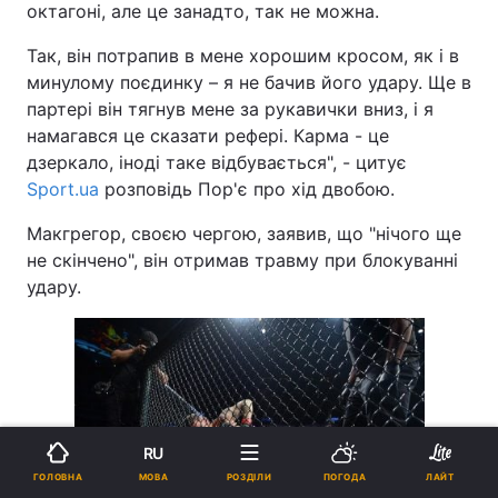
октагоні, але це занадто, так не можна.
Так, він потрапив в мене хорошим кросом, як і в
минулому поєдинку – я не бачив його удару. Ще в
партері він тягнув мене за рукавички вниз, і я
намагався це сказати рефері. Карма - це
дзеркало, іноді таке відбувається", - цитує
Sport.ua
розповідь Пор'є про хід двобою.
Макгрегор, своєю чергою, заявив, що "нічого ще
не скінчено", він отримав травму при блокуванні
удару.
RU
МОВА
ГОЛОВНА
РОЗДІЛИ
ПОГОДА
ЛАЙТ