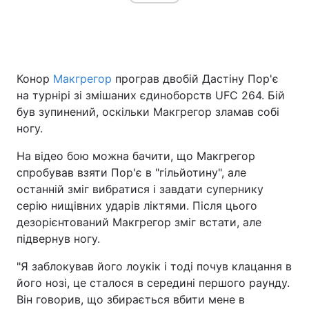
Конор
Макгрегор
програв двобій Дастіну Пор'є
на турнірі зі змішаних єдиноборств UFC 264. Бій
був зупинений, оскільки Макгрегор зламав собі
ногу.
На відео бою можна бачити, що Макгрегор
спробував взяти Пор'є в "гільйотину", але
останній зміг вибратися і завдати супернику
серію нищівних ударів ліктями. Після цього
дезорієнтований Макгрегор зміг встати, але
підвернув ногу.
"Я заблокував його лоукік і тоді почув клацання в
його нозі, це сталося в середині першого раунду.
Він говорив, що збирається вбити мене в