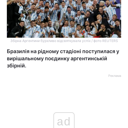
Збірна Аргентини бурхливо відсвяткувала успіх / фото REUTERS
Бразилія на рідному стадіоні поступилася у
вирішальному поєдинку аргентинській
збірній.
Реклама
ad