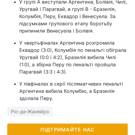
У групі А виступали Аргентина, Болівія, Чилі,
Уругвай і Парагвай, в групі В - Бразилія,
Колумбія, Перу, Еквадор і Венесуела. За
підсумками групового етапу боротьбу
припинили Венесуела і Болівія.
У чвертьфіналах Аргентина розгромила
Еквадор (3:0), Колумбія по пенальті обіграла
Уругвай (0:0 і 4:2), Бразилія вибила Чилі
(1:0), а збірна Перу по пенальті пройшла
Парагвай (3:3 і 4:3).
У півфіналах в серії післяматчевих пенальті
Аргентина вибила Колумбію, а Бразилія
здолала Перу.
Ріо-де-Жанейро
ПІДТРИМАЙТЕ НАС