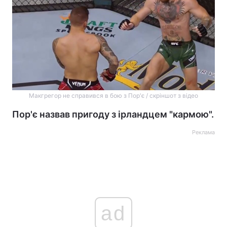
Макгрегор не справився в бою з Пор'є / скріншот з відео
Пор'є назвав пригоду з ірландцем "кармою".
Реклама
ad