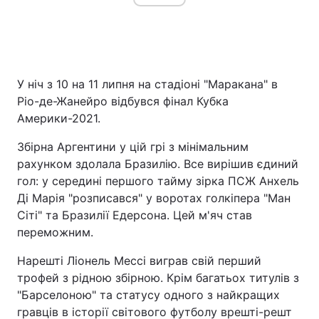
Головна
Війна
У ніч з 10 на 11 липня на стадіоні "Маракана" в
Україна
Політика
Ріо-де-Жанейро відбувся фінал Кубка
Америки-2021.
Економіка
Світ
Збірна Аргентини у цій грі з мінімальним
Спорт
Наука
рахунком здолала Бразилію. Все вирішив єдиний
гол: у середині першого тайму зірка ПСЖ Анхель
Техно і зв'язок
Лайт
Ді Марія "розписався" у воротах голкіпера "Ман
Сіті" та Бразилії Едерсона. Цей м'яч став
Зброя
Інциденти
переможним.
Здоров'я
Туризм
Нарешті Ліонель Мессі виграв свій перший
трофей з рідною збірною. Крім багатьох титулів з
Цікавинки
Погода
"Барселоною" та статусу одного з найкращих
гравців в історії світового футболу врешті-решт
Екологія
Регіони