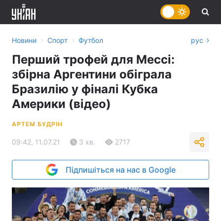
›
›
Новини
Спорт
Футбол
рус
Перший трофей для Мессі:
збірна Аргентини обіграла
Бразилію у фіналі Кубка
Америки (відео)
АРТЕМ БУДРІН
09:42, 11.07.21
3 хв.
2717
Підпишіться на нас в Google