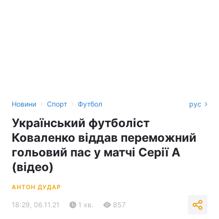
›
›
Новини
Спорт
Футбол
рус
Український футболіст
Коваленко віддав переможний
гольовий пас у матчі Серії А
(відео)
АНТОН ДУДАР
18:29, 06.11.21
1 хв.
857