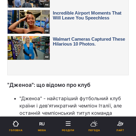
"Дженоа": що відомо про клуб
"Дженоа" - найстаріший футбольний клуб
країни і дев'ятикратний чемпіон Італії, але
останній чемпіонський титул команда
завоювала ще в 1924 році. На євроарені
RU
найвищим досягненням клубу є вихід до
МОВА
ГОЛОВНА
РОЗДІЛИ
ПОГОДА
ЛАЙТ
півфіналу Кубка УЄФА в сезоні 1991-1992.