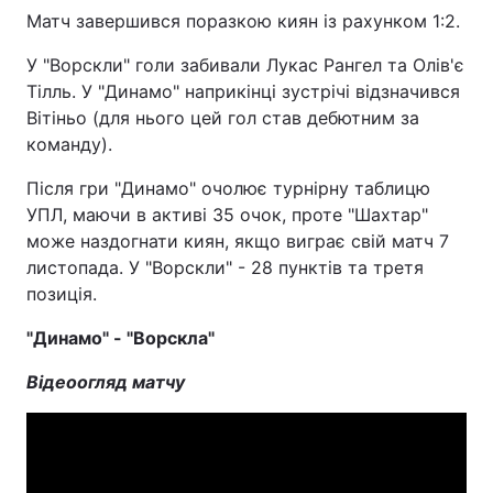
Матч завершився поразкою киян із рахунком 1:2.
У "Ворскли" голи забивали Лукас Рангел та Олів'є
Тілль. У "Динамо" наприкінці зустрічі відзначився
Вітіньо (для нього цей гол став дебютним за
команду).
Після гри "Динамо" очолює турнірну таблицю
УПЛ, маючи в активі 35 очок, проте "Шахтар"
може наздогнати киян, якщо виграє свій матч 7
листопада. У "Ворскли" - 28 пунктів та третя
позиція.
"Динамо" - "Ворскла"
Відеоогляд матчу