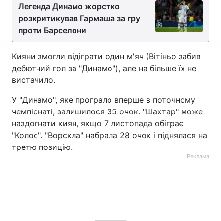
Легенда Динамо жорстко
Тема оформлення
розкритикував Гармаша за гру
проти Барселони
Кияни змогли відіграти один м'яч (Вітіньо забив
дебютний гол за "Динамо"), але на більше їх не
вистачило.
У "Динамо", яке програло вперше в поточному
чемпіонаті, залишилося 35 очок. "Шахтар" може
наздогнати киян, якщо 7 листопада обіграє
"Колос". "Ворскла" набрала 28 очок і піднялася на
третю позицію.
Реклама