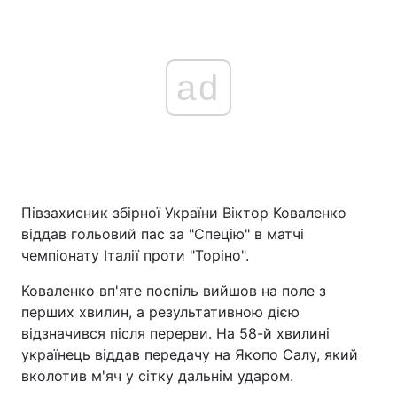
ad
Півзахисник збірної України Віктор Коваленко
віддав гольовий пас за "Спецію" в матчі
чемпіонату Італії проти "Торіно".
Коваленко вп'яте поспіль вийшов на поле з
перших хвилин, а результативною дією
відзначився після перерви. На 58-й хвилині
українець віддав передачу на Якопо Салу, який
вколотив м'яч у сітку дальнім ударом.