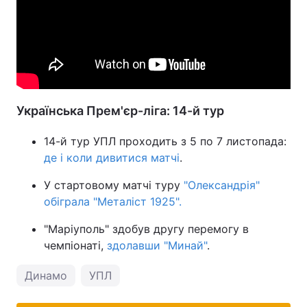
Українська Прем'єр-ліга: 14-й тур
14-й тур УПЛ проходить з 5 по 7 листопада:
де і коли дивитися матчі
.
У стартовому матчі туру
"Олександрія"
обіграла "Металіст 1925".
"Маріуполь" здобув другу перемогу в
чемпіонаті,
здолавши "Минай"
.
Динамо
УПЛ