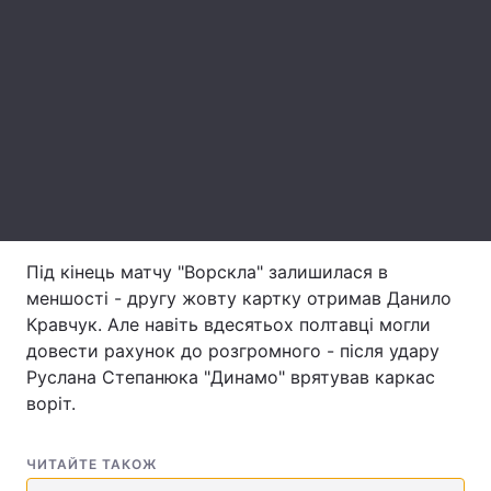
Лонгріди
Відео з Youtube
Статті
Інтерв'ю
Думки
Архів
Вакансії
Контакти
Під кінець матчу "Ворскла" залишилася в
Послуги
меншості - другу жовту картку отримав Данило
Кравчук. Але навіть вдесятьох полтавці могли
довести рахунок до розгромного - після удару
Руслана Степанюка "Динамо" врятував каркас
воріт.
ЧИТАЙТЕ ТАКОЖ