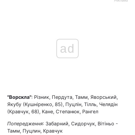
Реклама
ad
"Ворскла"
: Різник, Пердута, Тамм, Яворський,
Якубу (Кушніренко, 85), Пуцлін, Тілль, Челядін
(Кравчук, 68), Кане, Степанюк, Рангел
Попередження
: Забарний, Сидорчук, Вітіньо -
Тамм, Пуцлин, Кравчук