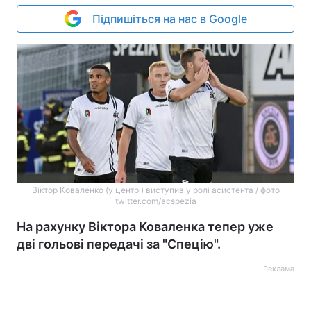
Підпишіться на нас в Google
Віктор Коваленко (у центрі) виступив у ролі асистента / фото
twitter.com/acspezia
На рахунку Віктора Коваленка тепер уже
дві гольові передачі за "Спецію".
Реклама