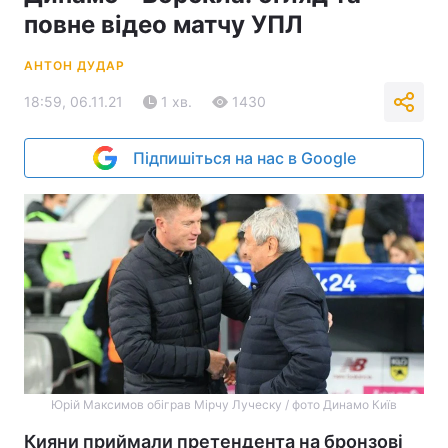
повне відео матчу УПЛ
АНТОН ДУДАР
18:59, 06.11.21
1 хв.
1430
Підпишіться на нас в Google
Юрій Максимов обіграв Мірчу Луческу / фото Динамо Київ
Кияни приймали претендента на бронзові