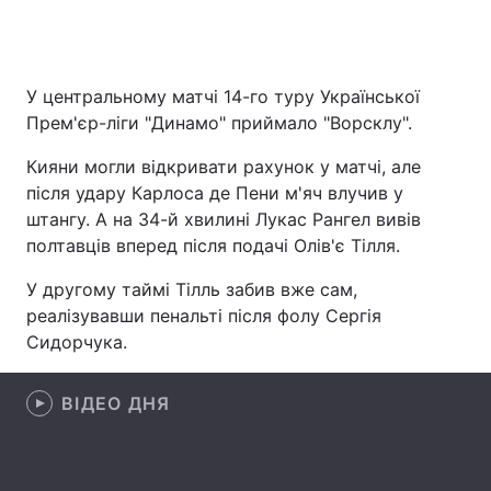
Головна
Війна
У центральному матчі 14-го туру Української
Прем'єр-ліги "Динамо" приймало "Ворсклу".
Україна
Політика
Кияни могли відкривати рахунок у матчі, але
Економіка
Світ
після удару Карлоса де Пени м'яч влучив у
штангу. А на 34-й хвилині Лукас Рангел вивів
Спорт
Наука
полтавців вперед після подачі Олів'є Тілля.
Техно і зв'язок
Лайт
У другому таймі Тілль забив вже сам,
реалізувавши пенальті після фолу Сергія
Зброя
Інциденти
Сидорчука.
Здоров'я
Туризм
ВІДЕО ДНЯ
Цікавинки
Погода
Екологія
Регіони