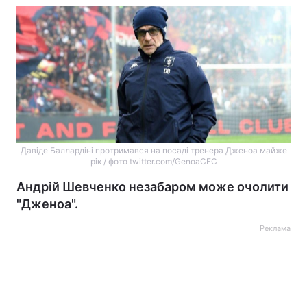
Давіде Баллардіні протримався на посаді тренера Дженоа майже
рік / фото twitter.com/GenoaCFC
Андрій Шевченко незабаром може очолити
"Дженоа".
Реклама