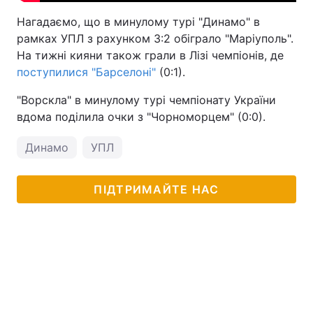
Нагадаємо, що в минулому турі "Динамо" в
рамках УПЛ з рахунком 3:2 обіграло "Маріуполь".
На тижні кияни також грали в Лізі чемпіонів, де
поступилися "Барселоні"
(0:1).
"Ворскла" в минулому турі чемпіонату України
вдома поділила очки з "Чорноморцем" (0:0).
Динамо
УПЛ
ПІДТРИМАЙТЕ НАС