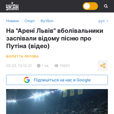
›
›
Новини
Спорт
Футбол
рус
На "Арені Львів" вболівальники
заспівали відому пісню про
Путіна (відео)
ВІОЛЕТТА ОРЛОВА
00:23, 13.10.21
1 хв.
10661
Підпишіться на нас в Google