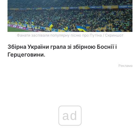
Фанати заспівали популярну пісню про Путіна / Скриншот
Збірна України грала зі збірною Боснії і
Герцеговини.
Реклама
ad