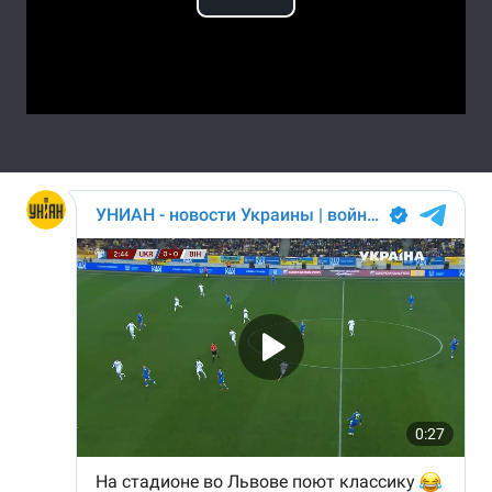
Play
Лонгріди
Video
Відео з Youtube
Статті
Інтерв'ю
Думки
Архів
Вакансії
Контакти
Послуги