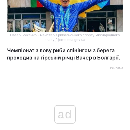
Назар Боженко - майстер з рибальського спорту міжнародного
класу / фото loda.gov.ua
Чемпіонат з лову риби спінінгом з берега
проходив на гірській річці Вачер в Болгарії.
Реклама
ad