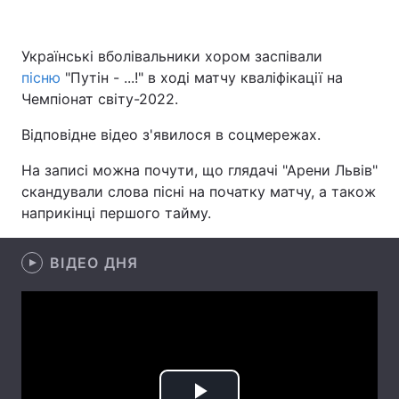
Українські вболівальники хором заспівали
пісню
Головна
"Путін - ...!" в ході матчу кваліфікації на
Війна
Чемпіонат світу-2022.
Україна
Політика
Відповідне відео з'явилося в соцмережах.
Економіка
Світ
На записі можна почути, що глядачі "Арени Львів"
скандували слова пісні на початку матчу, а також
Спорт
Наука
наприкінці першого тайму.
Техно і зв'язок
Лайт
ВІДЕО ДНЯ
Зброя
Інциденти
Здоров'я
Туризм
Цікавинки
Погода
Екологія
Регіони