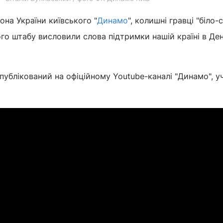
она України київського "
Динамо
", колишні гравці "біло-с
о штабу висловили слова підтримки нашій країні в Де
опублікований на офіційному Youtube-каналі "Динамо", у