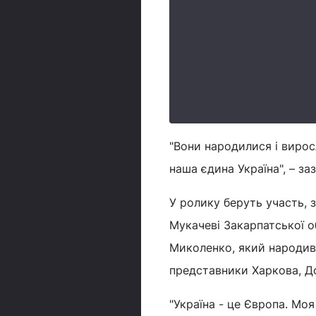
"Вони народилися і виросл
наша єдина Україна", – за
У ролику беруть участь, 
Мукачеві Закарпатської об
Миколенко, який народивс
представники Харкова, До
"Україна - це Європа. Моя