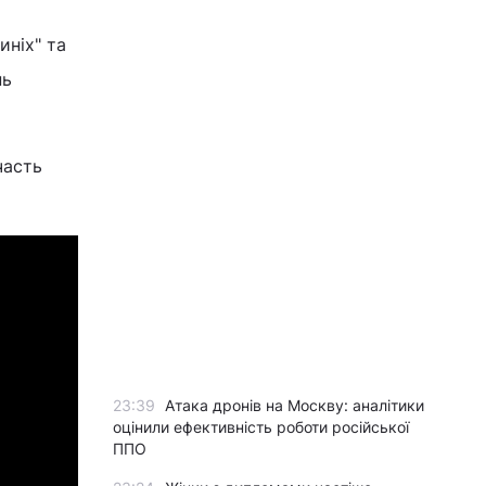
иніх" та
нь
часть
23:39
Атака дронів на Москву: аналітики
оцінили ефективність роботи російської
ППО