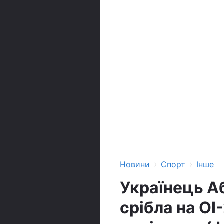
›
›
Новини
Спорт
Інше
Українець А
срібла на ОІ