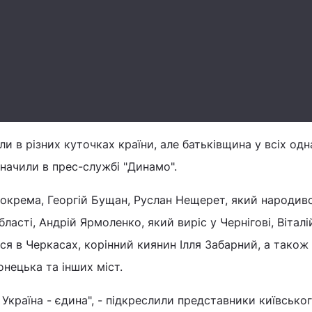
и в різних куточках країни, але батьківщина у всіх одн
значили в прес-службі "Динамо".
зокрема, Георгій Бущан, Руслан Нещерет, який народив
ласті, Андрій Ярмоленко, який виріс у Чернігові, Віталі
я в Черкасах, корінний киянин Ілля Забарний, а також
нецька та інших міст.
 Україна - єдина", - підкреслили представники київсько