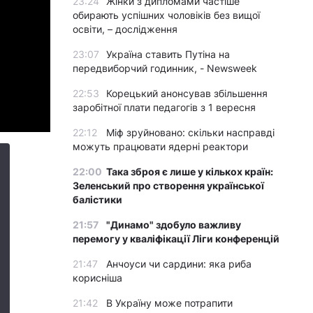
23:24
Жінки з дипломами частіше
обирають успішних чоловіків без вищої
освіти, – дослідження
23:07
Україна ставить Путіна на
передвиборчий годинник, - Newsweek
22:53
Корецький анонсував збільшення
заробітної плати педагогів з 1 вересня
22:12
Міф зруйновано: скільки насправді
можуть працювати ядерні реактори
22:00
Така зброя є лише у кількох країн:
Зеленський про створення української
балістики
21:57
"Динамо" здобуло важливу
перемогу у кваліфікації Ліги конференцій
21:47
Анчоуси чи сардини: яка риба
корисніша
21:42
В Україну може потрапити