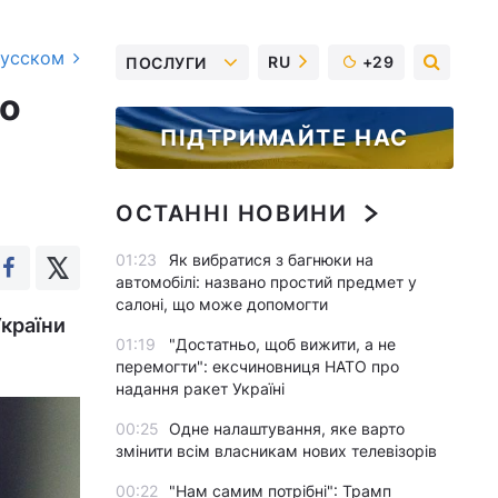
русском
RU
+29
ПОСЛУГИ
ло
ПІДТРИМАЙТЕ НАС
ОСТАННІ НОВИНИ
01:23
Як вибратися з багнюки на
автомобілі: названо простий предмет у
салоні, що може допомогти
України
01:19
"Достатньо, щоб вижити, а не
перемогти": ексчиновниця НАТО про
надання ракет Україні
00:25
Одне налаштування, яке варто
змінити всім власникам нових телевізорів
00:22
"Нам самим потрібні": Трамп