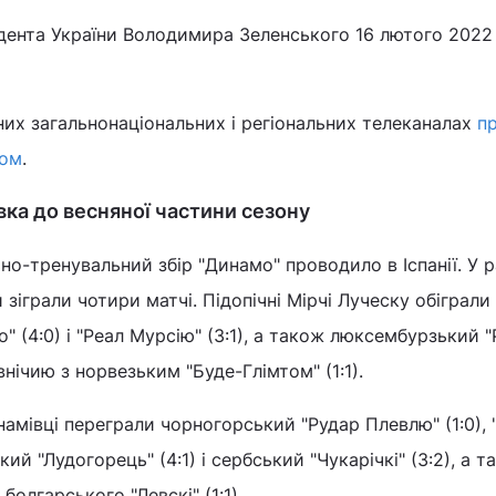
дента України Володимира Зеленського 16 лютого 2022
них загальнонаціональних і регіональних телеканалах
п
зом
.
вка до весняної частини сезону
но-тренувальний збір "Динамо" проводило в Іспанії. У 
зіграли чотири матчі. Підопічні Мірчі Луческу обіграли 
о" (4:0) і "Реал Мурсію" (3:1), а також люксембурзький "
и внічию з норвезьким "Буде-Глімтом" (1:1).
намівці переграли чорногорський "Рудар Плевлю" (1:0),
ський "Лудогорець" (4:1) і сербський "Чукарічкі" (3:2), а 
болгарського "Левскі" (1:1).