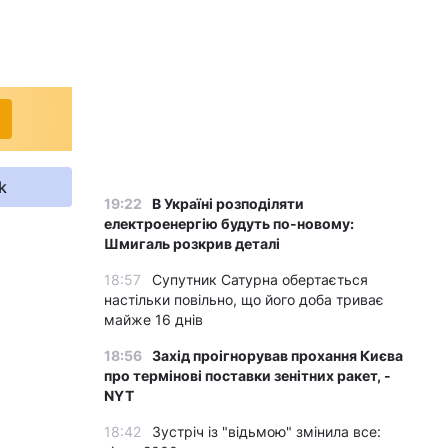
k
19:22
В Україні розподіляти
електроенергію будуть по-новому:
Шмигаль розкрив деталі
18:57
Супутник Сатурна обертається
настільки повільно, що його доба триває
майже 16 днів
18:56
Захід проігнорував прохання Києва
про термінові поставки зенітних ракет, -
NYT
18:42
Зустріч із "відьмою" змінила все: