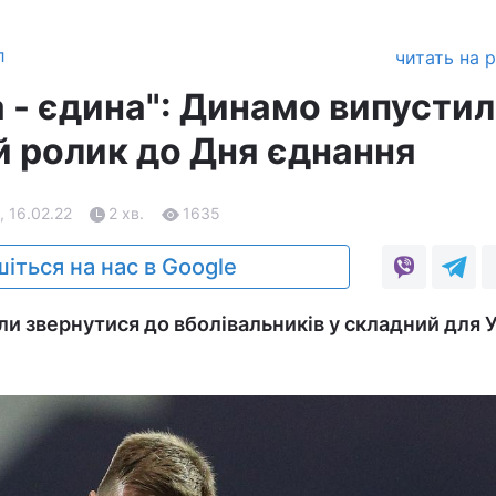
л
читать на 
 - єдина": Динамо випусти
й ролик до Дня єднання
, 16.02.22
2 хв.
1635
іться на нас в Google
ли звернутися до вболівальників у складний для 