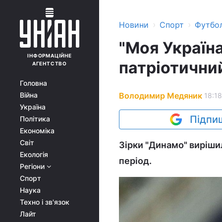
›
›
Новини
Спорт
Футбо
"Моя Україна
ІНФОРМАЦІЙНЕ
патріотични
АГЕНТСТВО
Головна
Володимир Медяник
Війна
18:18
Україна
Підпиш
Політика
Економіка
Світ
Зірки "Динамо" виріши
Екологія
період.
Регіони
Спорт
Наука
Техно і зв'язок
Лайт