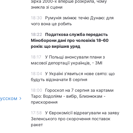
зірка 2000-х вперше розкрила, чому
зникла зі сцени
18:30
Румунія змінює течію Дунаю: для
чого вона це робить
18:22
Податкова служба передасть
Міноборони дані про чоловіків 18–60
років: що вирішив уряд
18:17
У Польщі анонсували плани з
масової депортації українців, - ЗМІ
18:04
У Україні з'явиться нове свято: що
будуть відзначати 8 серпня
18:00
Гороскоп на 7 серпня за картами
Таро: Водоліям - вибір, Близнюкам -
русском
прискорення
17:58
У Єврокомісії відреагували на заяву
Зеленського про скорочення поставок
ракет