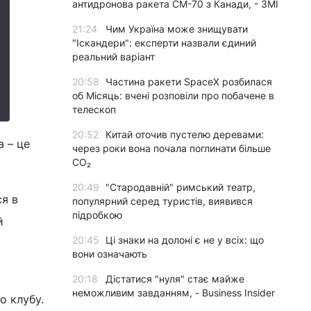
антидронова ракета CM-70 з Канади, - ЗМІ
21:24
Чим Україна може знищувати
"Іскандери": експерти назвали єдиний
реальний варіант
20:58
Частина ракети SpaceX розбилася
об Місяць: вчені розповіли про побачене в
телескоп
20:52
Китай оточив пустелю деревами:
а – це
через роки вона почала поглинати більше
CO₂
20:49
"Стародавній" римський театр,
ся в
популярний серед туристів, виявився
підробкою
й
20:45
Ці знаки на долоні є не у всіх: що
вони означають
20:18
Дістатися "нуля" стає майже
неможливим завданням, - Business Insider
го клубу.