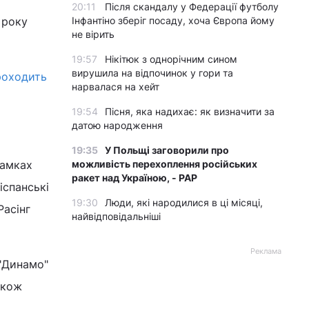
20:11
Після скандалу у Федерації футболу
 року
Інфантіно зберіг посаду, хоча Європа йому
не вірить
19:57
Нікітюк з однорічним сином
вирушила на відпочинок у гори та
роходить
нарвалася на хейт
19:54
Пісня, яка надихає: як визначити за
датою народження
19:35
У Польщі заговорили про
рамках
можливість перехоплення російських
ракет над Україною, - PAP
іспанські
19:30
Люди, які народилися в ці місяці,
Расінг
найвідповідальніші
Реклама
 "Динамо"
також