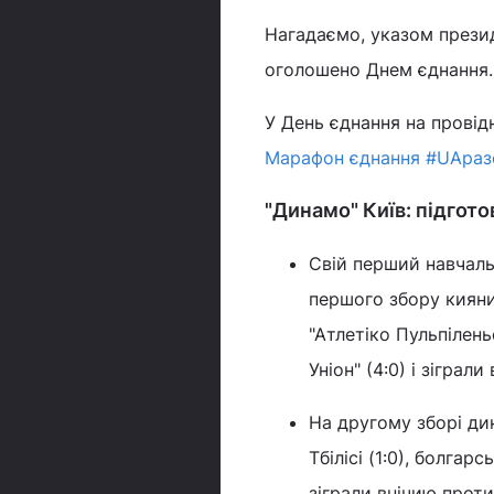
Нагадаємо, указом прези
оголошено Днем єднання.
У День єднання на провід
Марафон єднання #UAра
"Динамо" Київ: підгото
Свій перший навчаль
першого збору кияни 
"Атлетіко Пульпілень
Уніон" (4:0) і зіграл
На другому зборі ди
Тбілісі (1:0), болгар
зіграли внічию проти 