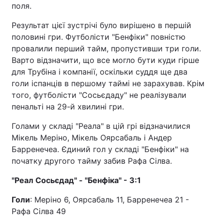
поля.
Результат цієї зустрічі було вирішено в першій
половині гри. Футболісти "Бенфіки" повністю
провалили перший тайм, пропустивши три голи.
Варто відзначити, що все могло бути куди гірше
для Трубіна і компанії, оскільки суддя ще два
голи іспанців в першому таймі не зарахував. Крім
того, футболісти "Сосьєдаду" не реалізували
пенальті на 29-й хвилині гри.
Голами у складі "Реала" в цій грі відзначилися
Мікель Меріно, Мікель Оярсабаль і Андер
Барренечеа. Єдиний гол у складі "Бенфіки" на
початку другого тайму забив Рафа Сілва.
"Реал Сосьєдад" - "Бенфіка" - 3:1
Голи
: Меріно 6, Оярсабаль 11, Барренечеа 21 -
Рафа Сілва 49