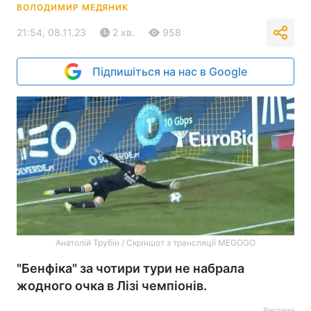
ВОЛОДИМИР МЕДЯНИК
21:54, 08.11.23
2 хв.
958
Підпишіться на нас в Google
Анатолій Трубін / Скріншот з трансляції MEGOGO
"Бенфіка" за чотири тури не набрала
жодного очка в Лізі чемпіонів.
Реклама