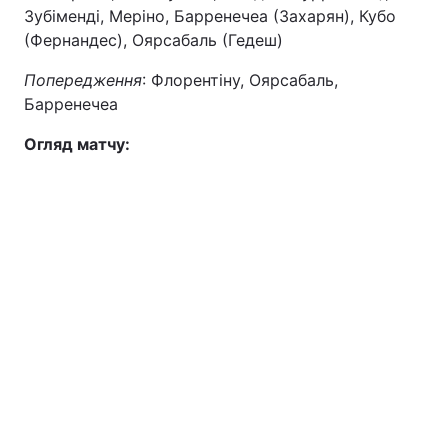
Зубіменді, Меріно, Барренечеа (Захарян), Кубо
(Фернандес), Оярсабаль (Гедеш)
Попередження
: Флорентіну, Оярсабаль,
Барренечеа
Огляд матчу: