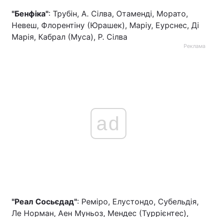
"Бенфіка"
: Трубін, А. Сілва, Отаменді, Морато,
Невеш, Флорентіну (Юрашек), Маріу, Еурснес, Ді
Марія, Кабрал (Муса), Р. Сілва
Реклама
ad
"Реал Сосьєдад"
: Реміро, Елустондо, Субельдія,
Ле Норман, Аен Муньоз, Мендес (Туррієнтес),