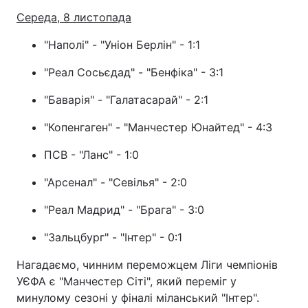
Середа, 8 листопада
"Наполі" - "Уніон Берлін" - 1:1
"Реал Сосьєдад" - "Бенфіка" - 3:1
"Баварія" - "Галатасарай" - 2:1
"Копенгаген" - "Манчестер Юнайтед" - 4:3
ПСВ - "Ланс" - 1:0
"Арсенал" - "Севілья" - 2:0
"Реал Мадрид" - "Брага" - 3:0
"Зальцбург" - "Інтер" - 0:1
Нагадаємо, чинним переможцем Ліги чемпіонів
УЄФА є "Манчестер Сіті", який переміг у
минулому сезоні у фіналі міланський "Інтер".