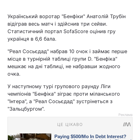
Український воротар "Бенфіки" Анатолій Трубін
відіграв весь матч і здійснив три сейви.
Статистичний портал SofaScore оцінив гру
українця в 6,6 бала.
"Реал Сосьєдад" набрав 10 очок і займає перше
місце в турнірній таблиці групи D. "Бенфіка"
мешкає на дні таблиці, не набравши жодного
очка.
У наступному турі групового раунду Ліги
чемпіонів "Бенфіка" зіграє проти міланського
"Інтера", а "Реал Сосьєдад" зустрінеться з
"Зальцбургом".
Реклама