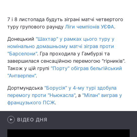
7 і 8 листопада будуть зіграні матчі четвертого
туру групового раунду
Головна
Ліги чемпіонів УЄФА
Війна
.
Донецький
"Шахтар" у рамках цього туру у
Україна
Політика
номінально домашньому матчі зіграв проти
"Барселони"
Економіка
. Гра проходила у Гамбурзі та
Світ
завершилася сенсаційною перемогою "гірників".
Спорт
Наука
Також у цій групі
"Порту" обіграв бельгійський
"Антверпен"
.
Техно і зв'язок
Лайт
Дортмундська
"Борусія" у 4-му турі здобула
Зброя
Інциденти
перемогу проти "Ньюкасла"
, а
"Мілан" виграв у
французького ПСЖ
.
Здоров'я
Туризм
ВІДЕО ДНЯ
Цікавинки
Погода
Екологія
Регіони