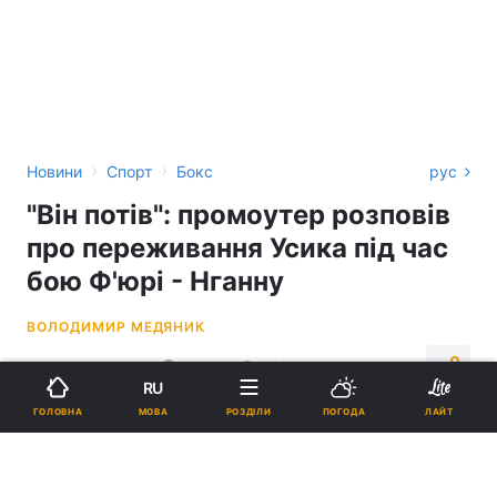
›
›
Новини
Спорт
Бокс
рус
"Він потів": промоутер розповів
про переживання Усика під час
бою Ф'юрі - Нганну
ВОЛОДИМИР МЕДЯНИК
16:58, 08.11.23
2 хв.
625
RU
МОВА
ГОЛОВНА
РОЗДІЛИ
ПОГОДА
ЛАЙТ
Підпишіться на нас в Google