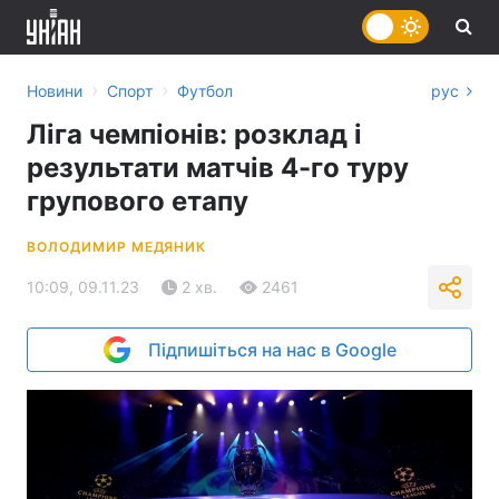
›
›
Новини
Спорт
Футбол
рус
Ліга чемпіонів: розклад і
результати матчів 4-го туру
групового етапу
ВОЛОДИМИР МЕДЯНИК
10:09, 09.11.23
2 хв.
2461
Підпишіться на нас в Google