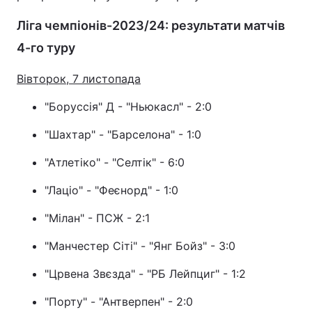
Тема оформлення
Ліга чемпіонів-2023/24: результати матчів
4-го туру
Вівторок, 7 листопада
"Боруссія" Д - "Ньюкасл" - 2:0
"Шахтар" - "Барселона" - 1:0
"Атлетіко" - "Селтік" - 6:0
"Лаціо" - "Феєнорд" - 1:0
"Мілан" - ПСЖ - 2:1
"Манчестер Сіті" - "Янг Бойз" - 3:0
"Црвена Звєзда" - "РБ Лейпциг" - 1:2
"Порту" - "Антверпен" - 2:0