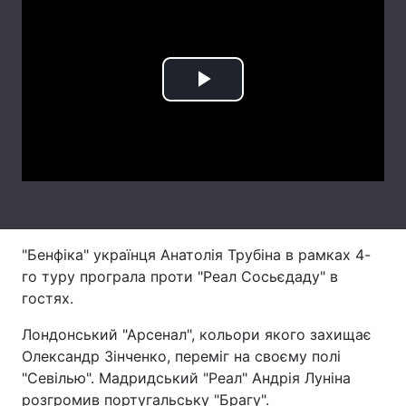
Лонгріди
Відео з Youtube
Статті
Play
Інтерв'ю
Думки
Video
Архів
Вакансії
Контакти
Послуги
"Бенфіка" українця Анатолія Трубіна в рамках 4-
го туру програла проти "Реал Сосьєдаду" в
гостях.
Лондонський "Арсенал", кольори якого захищає
Олександр Зінченко, переміг на своєму полі
"Севілью". Мадридський "Реал" Андрія Луніна
розгромив португальську "Брагу".