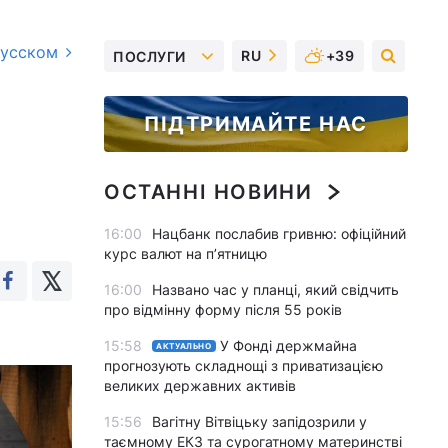
русском
RU
+39
ПОСЛУГИ
ПІДТРИМАЙТЕ НАС
ОСТАННІ НОВИНИ
16:00
Нацбанк послабив гривню: офіційний
курс валют на п’ятницю
16:00
Названо час у планці, який свідчить
про відмінну форму після 55 років
15:58
У Фонді держмайна
АКТУАЛЬНО
прогнозують складнощі з приватизацією
великих державних активів
15:56
Вагітну Вітвіцьку запідозрили у
таємному ЕКЗ та сурогатному материнстві