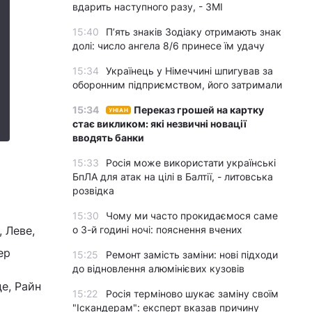
вдарить наступного разу, - ЗМІ
15:40
П’ять знаків Зодіаку отримають знак
долі: число ангела 8/6 принесе їм удачу
15:34
Українець у Німеччині шпигував за
оборонним підприємством, його затримали
15:34
Переказ грошей на картку
УНІАН
стає викликом: які незвичні новації
вводять банки
15:33
Росія може використати українські
БпЛА для атак на цілі в Балтії, - литовська
розвідка
15:30
Чому ми часто прокидаємося саме
, Леве,
о 3-й годині ночі: пояснення вчених
ер
15:25
Ремонт замість заміни: нові підходи
до відновлення алюмінієвих кузовів
де, Райн
15:22
Росія терміново шукає заміну своїм
"Іскандерам": експерт вказав причину