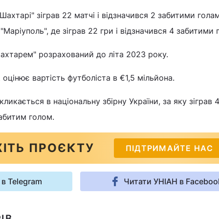
"Шахтарі" зіграв 22 матчі і відзначився 2 забитими гола
"Маріуполь", де зіграв 22 гри і відзначився 4 забитими 
Шахтарем" розрахований до літа 2023 року.
 оцінює вартість футболіста в €1,5 мільйона.
кликається в національну збірну України, за яку зіграв 4
абитим голом.
ІТЬ ПРОЄКТУ
ПІДТРИМАЙТЕ НАС
 в Telegram
Читати УНІАН в Faceboo
ІВ