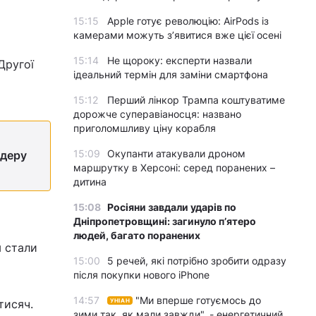
15:15
Apple готує революцію: AirPods із
камерами можуть з’явитися вже цієї осені
15:14
Не щороку: експерти назвали
Другої
ідеальний термін для заміни смартфона
15:12
Перший лінкор Трампа коштуватиме
дорожче суперавіаносця: названо
приголомшливу ціну корабля
15:09
Окупанти атакували дроном
йдеру
маршрутку в Херсоні: серед поранених –
дитина
15:08
Росіяни завдали ударів по
Дніпропетровщині: загинуло пʼятеро
людей, багато поранених
м стали
15:00
5 речей, які потрібно зробити одразу
після покупки нового iPhone
14:57
"Ми вперше готуємось до
тисяч.
УНІАН
зими так, як мали завжди", - енергетичний