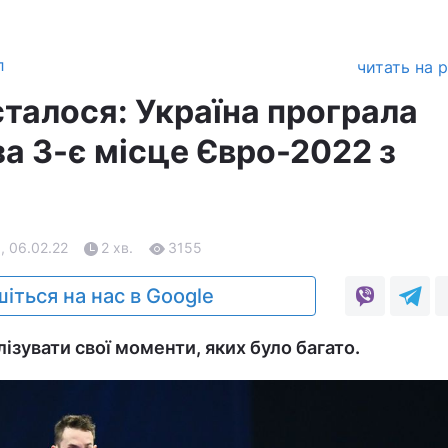
л
читать на 
сталося: Україна програла
 за 3-є місце Євро-2022 з
, 06.02.22
2 хв.
3155
іться на нас в Google
лізувати свої моменти, яких було багато.