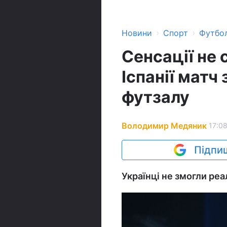
›
›
Новини
Спорт
Футбо
Сенсації не 
Іспанії матч
футзалу
Володимир Медяник
17:08
Підпиш
Українці не змогли реа