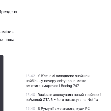
 Дрездена
замінив
ся інша
15:42
У Вʼєтнамі випадково знайшли
найбільшу печеру світу: вона може
вмістити хмарочос і Boeing 747
15:40
Rockstar анонсувала новий трейлер і
геймплей GTA 6 – його покажуть на Netflix
15:40
В Румунії вже знають, куди РФ