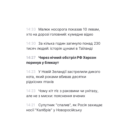
14:33
Малюк носорога показав 10 левам,
хто на дорозі головний: кумедне відео
14:30
За кілька годин загинуло понад 230
тисяч людей: історія цунамі в Таїланді
14:27
Через нічний обстріл РФ Херсон
поринув у блекаут
14:23
У Новій Зеландії застрелили дикого
кота, який роками вбивав десятки
рідкісних птахів
14:23
Чому кіт п’є з раковини чи унітазу,
але не з миски: пояснення вчених
14:21
Супутник "спалив", як Росія захищає
носії "Калібрів" у Новоросійську