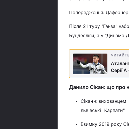
Попередження: Дафернер,
Після 21 туру "Ганза" набр
Бундесліги, а у "Динамо Д
ЧИТАЙТ
Аталант
Серії А 
Данило Сікан: що про 
Сікан є вихованцем 
львівські "Карпати".
Взимку 2019 року Сі