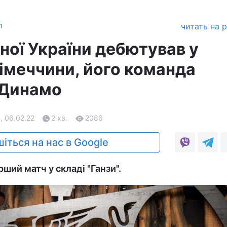
л
читать на 
ної України дебютував у
Німеччини, його команда
 Динамо
, 06.02.22
2 хв.
2086
іться на нас в Google
рший матч у складі "Ганзи".