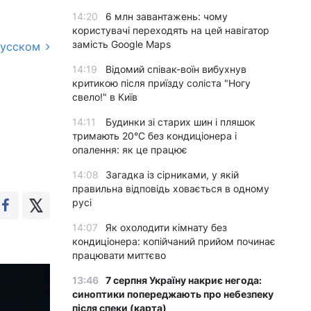
14:20
6 млн завантажень: чому
користувачі переходять на цей навігатор
замість Google Maps
русском
14:19
Відомий співак-воїн вибухнув
критикою після приїзду соліста "Ногу
свело!" в Київ
14:11
Будинки зі старих шин і пляшок
тримають 20°C без кондиціонера і
опалення: як це працює
14:08
Загадка із сірниками, у якій
правильна відповідь ховається в одному
русі
14:07
Як охолодити кімнату без
кондиціонера: копійчаний прийом починає
працювати миттєво
13:46
7 серпня Україну накриє негода:
синоптики попереджають про небезпеку
після спеки (карта)