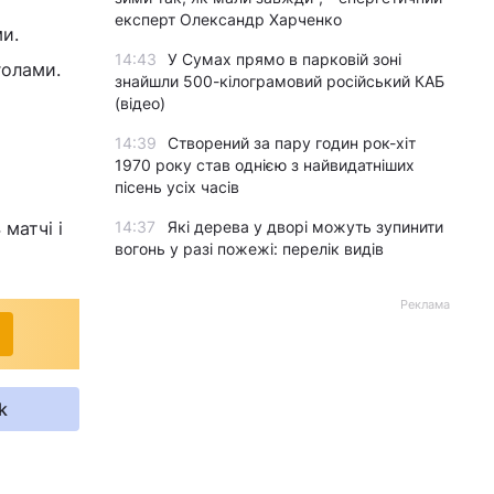
експерт Олександр Харченко
ми.
14:43
У Сумах прямо в парковій зоні
голами.
знайшли 500-кілограмовий російський КАБ
(відео)
14:39
Створений за пару годин рок-хіт
1970 року став однією з найвидатніших
пісень усіх часів
 матчі і
14:37
Які дерева у дворі можуть зупинити
вогонь у разі пожежі: перелік видів
Реклама
k