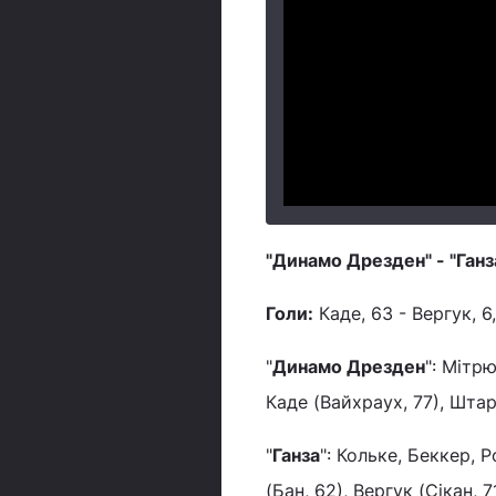
"Динамо Дрезден" - "Ганза
Голи:
Каде, 63 - Вергук, 6,
"
Динамо Дрезден
": Мітр
Каде (Вайхраух, 77), Шта
"
Ганза
": Кольке, Беккер, 
(Бан, 62), Вергук (Сікан, 