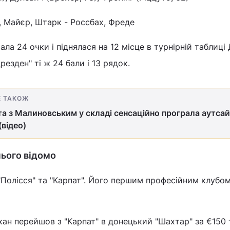
 Майєр, Штарк - Россбах, Фреде
ала 24 очки і піднялася на 12 місце в турнірній таблиці 
резден" ті ж 24 бали і 13 рядок.
Е ТАКОЖ
а з Малиновським у складі сенсаційно програла аутса
(відео)
нього відомо
"Полісся" та "Карпат". Його першим професійним клубо
кан перейшов з "Карпат" в донецький "Шахтар" за €150 