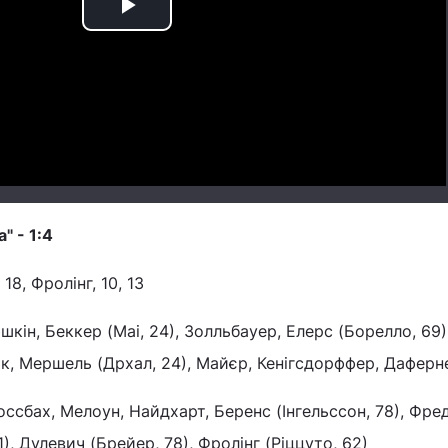
Play
Video
" - 1:4
 18, Фролінг, 10, 13
юшкін, Беккер (Маі, 24), Золльбауер, Елерс (Борелло, 69)
рк, Мершель (Дрхал, 24), Майєр, Кенігсдорффер, Даферн
Россбах, Мелоун, Найдхарт, Беренс (Інгельссон, 78), Фре
71), Дулевич (Брейер, 78), Фролінг (Ріццуто, 62)