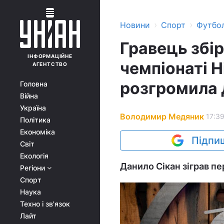
›
›
Новини
Спорт
Футбо
Гравець збір
ІНФОРМАЦІЙНЕ
чемпіонаті 
АГЕНТСТВО
розгромила
Головна
Війна
Україна
Володимир Медяник
17:39
Політика
Економіка
Підпиш
Світ
Екологія
Данило Сікан зіграв пе
Регіони
Спорт
Наука
Техно і зв'язок
Лайт