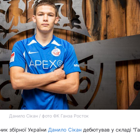
Данило Сікан / фото ФК Ганза Росток
ник збірної України
Данило Сікан
дебютував у складі "Га