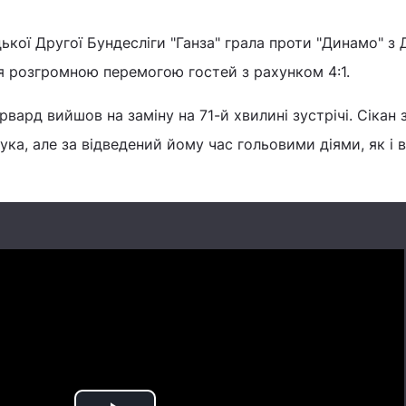
цької Другої Бундесліги "Ганза" грала проти "Динамо" з
ся розгромною перемогою гостей з рахунком 4:1.
вард вийшов на заміну на 71-й хвилині зустрічі. Сікан 
ка, але за відведений йому час гольовими діями, як і в