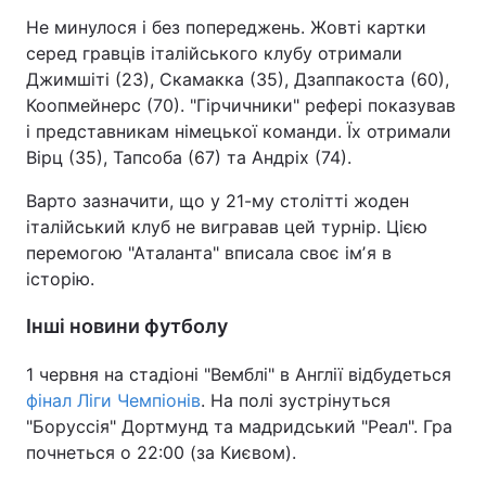
Не минулося і без попереджень. Жовті картки
серед гравців італійського клубу отримали
Джимшіті (23), Скамакка (35), Дзаппакоста (60),
Коопмейнерс (70). "Гірчичники" рефері показував
і представникам німецької команди. Їх отримали
Вірц (35), Тапсоба (67) та Андріх (74).
Варто зазначити, що у 21-му столітті жоден
італійський клуб не вигравав цей турнір. Цією
перемогою "Аталанта" вписала своє імʼя в
історію.
Інші новини футболу
1 червня на стадіоні "Вемблі" в Англії відбудеться
фінал Ліги Чемпіонів
. На полі зустрінуться
"Боруссія" Дортмунд та мадридський "Реал". Гра
почнеться о 22:00 (за Києвом).