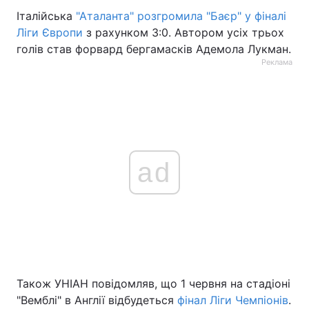
Італійська
"Аталанта" розгромила "Баєр" у фіналі
Ліги Європи
з рахунком 3:0. Автором усіх трьох
голів став форвард бергамасків Адемола Лукман.
Реклама
ad
Також УНІАН повідомляв, що 1 червня на стадіоні
"Вемблі" в Англії відбудеться
фінал Ліги Чемпіонів
.