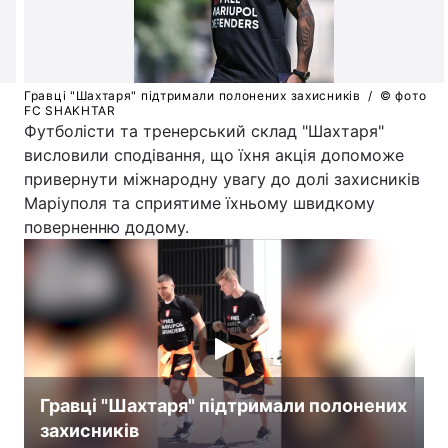
Лонгріди
Відео з Youtube
Статті
Гравці "Шахтаря" підтримали полонених захисників /
© фото
FC SHAKHTAR
Футболісти та тренерський склад "Шахтаря"
Інтерв'ю
Думки
висловили сподівання, що їхня акція допоможе
привернути міжнародну увагу до долі захисників
Архів
Вакансії
Маріуполя та сприятиме їхньому швидкому
поверненню додому.
Контакти
Послуги
Гравці "Шахтаря" підтримали полонених
захисників