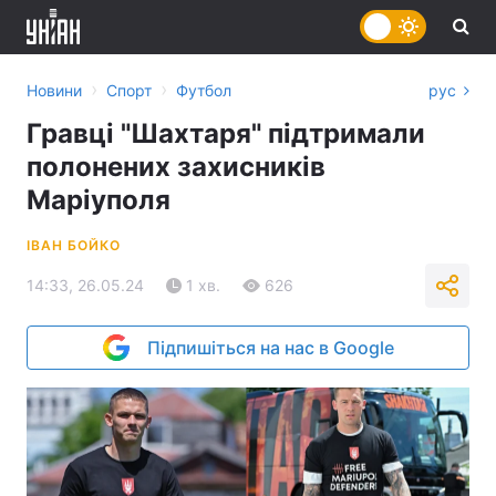
›
›
Новини
Спорт
Футбол
рус
Гравці "Шахтаря" підтримали
полонених захисників
Маріуполя
ІВАН БОЙКО
14:33, 26.05.24
1 хв.
626
Підпишіться на нас в Google