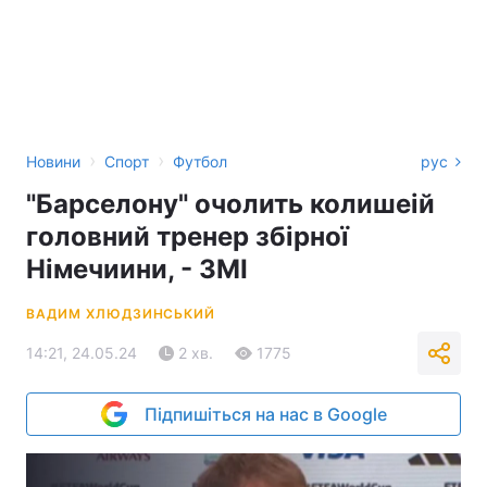
›
›
Новини
Спорт
Футбол
рус
"Барселону" очолить колишеій
головний тренер збірної
Німечиини, - ЗМІ
ВАДИМ ХЛЮДЗИНСЬКИЙ
14:21, 24.05.24
2 хв.
1775
Підпишіться на нас в Google