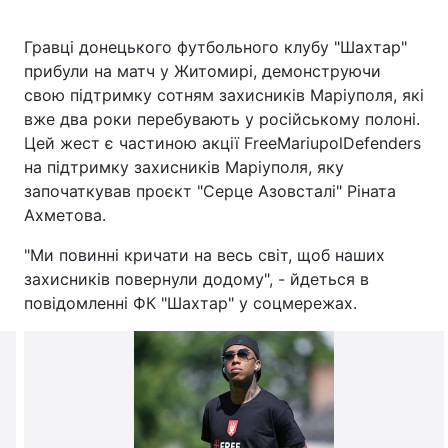
Гравці донецького футбольного клубу "Шахтар"
прибули на матч у Житомирі, демонструючи
Головна
Війна
свою підтримку сотням захисників Маріуполя, які
вже два роки перебувають у російському полоні.
Україна
Політика
Цей жест є частиною акції FreeMariupolDefenders
на підтримку захисників Маріуполя, яку
Економіка
Світ
започаткував проєкт "Серце Азовсталі" Ріната
Ахметова.
Спорт
Наука
"Ми повинні кричати на весь світ, щоб наших
Техно і зв'язок
Лайт
захисників повернули додому", - йдеться в
повідомленні ФК "Шахтар" у соцмережах.
Зброя
Інциденти
Здоров'я
Туризм
Цікавинки
Погода
Екологія
Регіони