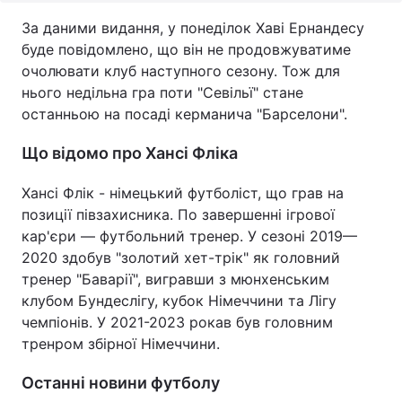
За даними видання, у понеділок Хаві Ернандесу
буде повідомлено, що він не продовжуватиме
очолювати клуб наступного сезону. Тож для
нього недільна гра поти "Севільї" стане
останньою на посаді керманича "Барселони".
Що відомо про Хансі Фліка
Хансі Флік - німецький футболіст, що грав на
позиції півзахисника. По завершенні ігрової
кар'єри — футбольний тренер. У сезоні 2019—
2020 здобув "золотий хет-трік" як головний
тренер "Баварії", вигравши з мюнхенським
клубом Бундеслігу, кубок Німеччини та Лігу
чемпіонів. У 2021-2023 рокав був головним
тренром збірної Німеччини.
Останні новини футболу