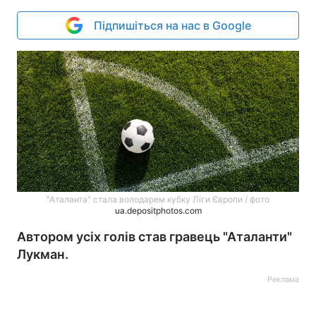
Підпишіться на нас в Google
"Аталанта" стала володарем кубку Ліги Європи / фото
ua.depositphotos.com
Автором усіх голів став гравець "Аталанти"
Лукман.
Реклама