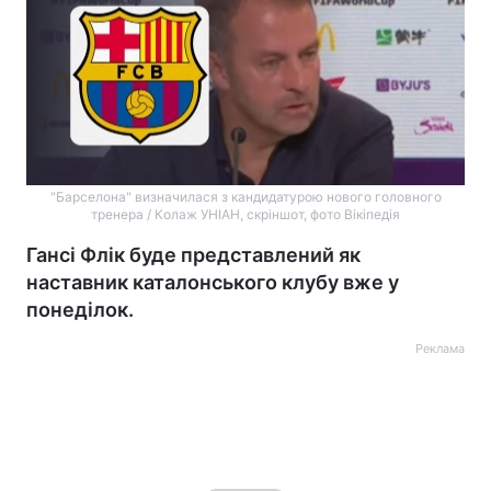
"Барселона" визначилася з кандидатурою нового головного
тренера / Колаж УНІАН, скріншот, фото Вікіпедія
Гансі Флік буде представлений як
наставник каталонського клубу вже у
понеділок.
Реклама