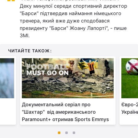
Деку минулої середи спортивний директор
"Барси" підтвердив наймання німецького
тренера, який вже дуже сподобався
президенту "Барси" Жоану Лапорті", - пише
ЗМІ.
ЧИТАЙТЕ ТАКОЖ:
Документальний серіал про
Євро-2
"Шахтар" від американського
Україн
Paramount+ отримав Sports Emmys