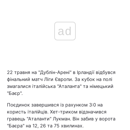
ad
22 травня на "Дублін-Арені" в Ірландії відбувся
фінальний матч Ліги Європи. За кубок на полі
змагалися італійська "Аталанта" та німецький
"Баєр".
Поєдинок завершився із рахунком 3:0 на
користь італійців. Хет-триком відзначився
гравець "Аталанти" Лукман. Він забив у ворота
"Баєра" на 12, 26 та 75 хвилинах.