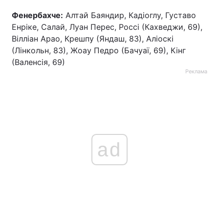
Фенербахче:
Алтай Баяндир, Кадіоглу, Густаво
Тема оформлення
Енріке, Салай, Луан Перес, Россі (Кахведжи, 69),
Вілліан Арао, Крешпу (Яндаш, 83), Аліоскі
(Лінкольн, 83), Жоау Педро (Бачуаї, 69), Кінг
(Валенсія, 69)
Реклама
ad