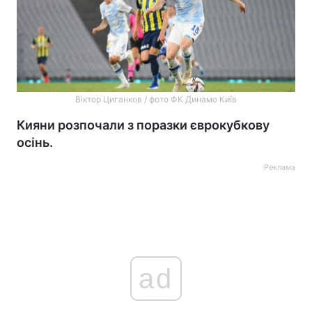
Віктор Циганков / фото ФК Динамо Київ
Кияни розпочали з поразки єврокубкову
осінь.
Реклама
ad