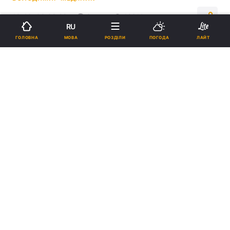
19:40, 08.09.22
3 хв.
12611
RU
МОВА
ГОЛОВНА
РОЗДІЛИ
ПОГОДА
ЛАЙТ
Підпишіться на нас в Google
Фенербахче - Динамо / фото ФК Динамо Київ
"Динамо" поміряється силами з
"Фенербахче" в 1-му турі Ліги Європи.
Реклама