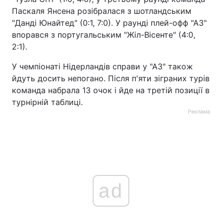
Паскаля Янсена розібралася з шотландським
"Данді Юнайтед" (0:1, 7:0). У раунді плей-офф "АЗ"
впорався з португальським "Жіл-Вісенте" (4:0,
2:1).
У чемпіонаті Нідерландів справи у "АЗ" також
йдуть досить непогано. Після п'яти зіграних турів
команда набрала 13 очок і йде на третій позиції в
турнірній таблиці.
Реклама
ad