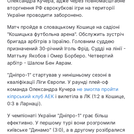
Олександра Кучера, адже через повномасштабне
вторгнення РФ єврокубкові ігри на території
України проводити заборонено.
Матч пройде в словацькому Кошице на садіоні
"Кошицька футбольна арена". Обслужить зустріч
бригада арбітрів з Ізраїлю. Головним суддею
призначений 30-річний Іголь Фрід. Судді на лінії -
Маттьяу Якобов і Омер Борберо. Четвертий
арбітр - Шалом Бен Аврам.
"Дніпро-1" стартував у нинішньому сезоні в
кваліфікації Ліги Європи. У раунді плей-оф
команда Олександра Кучера
не змогла пройти
кіпрський клуб АЕК
і вилетіла в ЛК (1:2 в Кошице,
0:3 в Ларнаці).
У чемпіонаті України "Дніпро-1" грає більш
ефективно. У першому турі вони розгромили
київське "Динамо" (3:0), а в другому розібралися