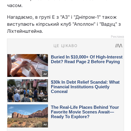
часом.
Нагадаємо, в групі Е з "АЗ" і "Дніпром-1" також
виступають кіпрський клуб "Аполлон" і "Вадуц" з
Ліхтейнштейна.
Реклама