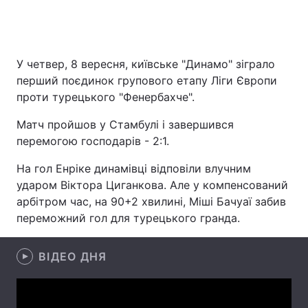
Головна
Війна
У четвер, 8 вересня, київське "Динамо" зіграло
перший поєдинок групового етапу Ліги Європи
Україна
Політика
проти турецького "Фенербахче".
Економіка
Світ
Матч пройшов у Стамбулі і завершився
перемогою господарів - 2:1.
Спорт
Наука
На гол Енріке динамівці відповіли влучним
Техно і зв'язок
Лайт
ударом Віктора Циганкова. Але у компенсований
арбітром час, на 90+2 хвилині, Міші Бачуаї забив
Зброя
Інциденти
переможний гол для турецького гранда.
Здоров'я
Туризм
ВІДЕО ДНЯ
Цікавинки
Погода
Екологія
Регіони