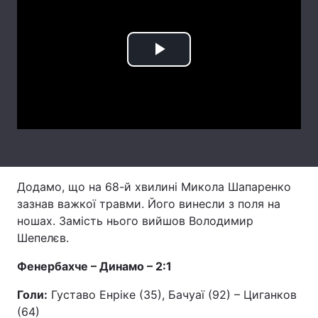
Лонгріди
Play
Відео з Youtube
Статті
Video
Інтерв'ю
Думки
Архів
Вакансії
Контакти
Додамо, що на 68-й хвилині Микола Шапаренко
Послуги
зазнав важкої травми. Його винесли з поля на
ношах. Замість нього вийшов Володимир
Шепелєв.
Фенербахче – Динамо – 2:1
Голи:
Густаво Енріке (35), Бачуаї (92) – Циганков
(64)