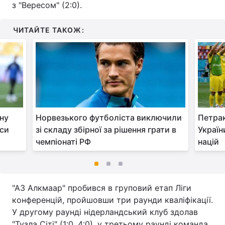
з "Вересом" (2:0).
ЧИТАЙТЕ ТАКОЖ:
ну
Норвезького футболіста виключили
Петрак
нси
зі складу збірної за рішення грати в
Україн
чемпіонаті РФ
націй
"АЗ Алкмаар" пробився в груповий етап Ліги
конференцій, пройшовши три раунди кваліфікації.
У другому раунді нідерландський клуб здолав
"Тузла Сіті" (1:0, 4:0), у третьому раунді команда