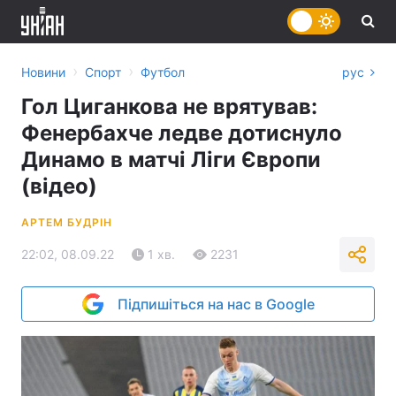
›
›
Новини
Спорт
Футбол
рус
Гол Циганкова не врятував:
Фенербахче ледве дотиснуло
Динамо в матчі Ліги Європи
(відео)
АРТЕМ БУДРІН
22:02, 08.09.22
1 хв.
2231
Підпишіться на нас в Google