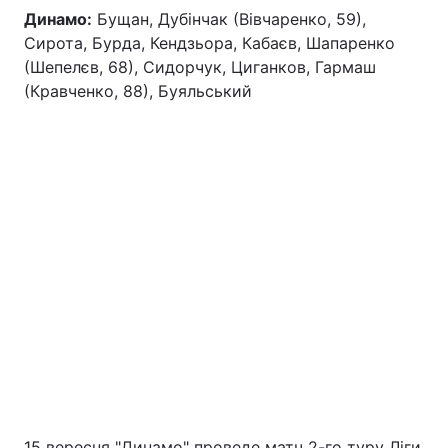
Динамо:
Бущан, Дубінчак (Вівчаренко, 59),
Сирота, Бурда, Кендзьора, Кабаєв, Шапаренко
(Шепелєв, 68), Сидорчук, Циганков, Гармаш
(Кравченко, 88), Буяльський
15 вересня "Динамо" проведе матч 2-го туру Ліги