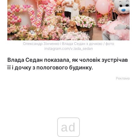
Олександр Зінченко і Влада Седан з дочкою / фото
instagram.com/v.lada_sedan
Влада Седан показала, як чоловік зустрічав
її і дочку з пологового будинку.
Реклама
ad