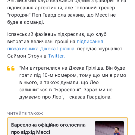
Англійський клуб вважався одним з фаворитів на
підписання аргентинця, але головний тренер
"городян" Пеп Гвардіола заявив, що Мессі не
буде в команді.
Іспанський фахівець підкреслив, що клуб
витратив величезні гроші на
підписання
півзахисника Джека Гріліша
, передає журналіст
Саймон Стоун в
Twitter.
"Ми витратилися на Джека Гріліша. Він буде
грати під 10-м номером, тому що ми віримо
в нього, а також думали, що Лео
залишиться в "Барселоні". Зараз ми не
думаємо про Лео", - сказав Гвардіола.
ЧИТАЙТЕ ТАКОЖ
Барселона офіційно оголосила
про відхід Мессі