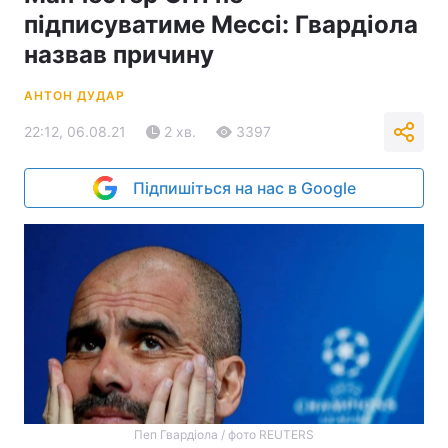
підписуватиме Мессі: Гвардіола
назвав причину
АНТОН ДУДАР
22:12, 06.08.21
2 хв.
3397
Підпишіться на нас в Google
Пеп Гвардіола / фото REUTERS