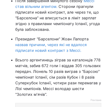
Після завершення минулого сезону
Мессі
став вільним агентом.
Сторони прагнули
підписати новий контракт, але через те, що
"Барселона" не вписується в ліміт зарплат
згідно з правилами чемпіонату Іспанії, угода
була заблокована.
Президент "Барселони" Жоан Лапорта
назвав причини, через які не вдалося
підписати новий контракт з Мессі.
Всього аргентинець зіграв за каталонців 778
матчів, забив 672 голи і віддав 305 гольових
передач. Ліонель 10 разів виграв з "Барсою"
чемпіонат Іспанії, сім разів Кубок і 8 разів
Суперкубок Іспанії, чотири рази перемагав у
Лізі чемпіонів. Мессі володар шести
"Золотих м'ячів".
Реклама