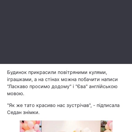
Лонгріди
Відео з Youtube
Статті
Інтерв'ю
Думки
Архів
Вакансії
Контакти
Будинок прикрасили повітряними кулями,
іграшками, а на стінах можна побачити написи
Послуги
"Ласкаво просимо додому" і "Єва" англійською
мовою.
"Як же тато красиво нас зустрічав", - підписала
Седан знімки.