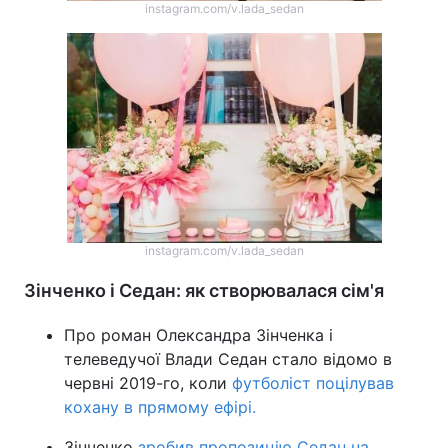
instagram.com/v.lada_sedan
instagram.com/v.lada_sedan
Зінченко і Седан: як створювалася сім'я
Про роман Олександра Зінченка і
телеведучої Влади Седан стало відомо в
червні 2019-го, коли
футболіст поцілував
кохану в прямому ефірі.
Зінченко
зробив пропозицію Седан на