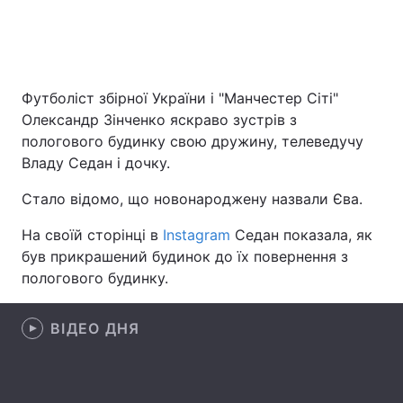
Головна
Війна
Футболіст збірної України і "Манчестер Сіті"
Україна
Політика
Олександр Зінченко яскраво зустрів з
пологового будинку свою дружину, телеведучу
Економіка
Світ
Владу Седан і дочку.
Спорт
Наука
Стало відомо, що новонароджену назвали Єва.
На своїй сторінці в
Instagram
Седан показала, як
Техно і зв'язок
Лайт
був прикрашений будинок до їх повернення з
Зброя
Інциденти
пологового будинку.
Здоров'я
Туризм
ВІДЕО ДНЯ
Цікавинки
Погода
Екологія
Регіони