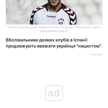
Роман Зозуля шукає новий клуб після відходу з Альбасете / фото
albacetebalompie.es
Вболівальники деяких клубів в Іспанії
продовжують вважати українця "нацистом".
Реклама
ad