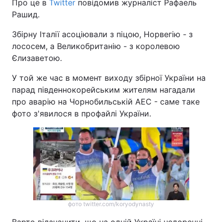
Про це в
Twitter
повідомив журналіст Рафаель
Рашид.
Збірну Італії асоціювали з піцою, Норвегію - з
лососем, а Великобританію - з королевою
Єлизаветою.
У той же час в момент виходу збірної України на
парад південнокорейським жителям нагадали
про аварію на Чорнобильській АЕС - саме таке
фото з'явилося в профайлі України.
фото twitter.com/koryodynasty