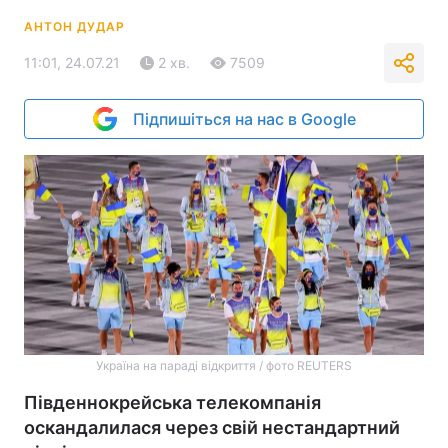
АНТОН ДУДАР
11:01, 24.07.21
2 хв.
7509
Підпишіться на нас в Google
Україна на параді відкриття / фото REUTERS
Південнокрейська телекомпанія
оскандалилася через свій нестандартний