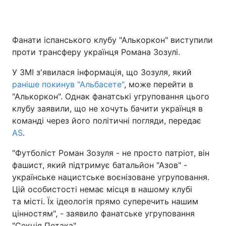
Фанати іспанського клубу "Алькоркон" виступили
Головна
Війна
проти трансферу українця Романа Зозулі.
Україна
Політика
У ЗМІ з'явилася інформація, що Зозуля, який
раніше покинув "Альбасете"
, може перейти в
Економіка
Світ
"Алькоркон". Однак фанатські угруповання цього
клубу заявили, що не хочуть бачити українця в
Спорт
Наука
команді через його політичні погляди, передає
AS
Техно і зв'язок
.
Лайт
"Футболіст Роман Зозуля - не просто патріот, він
Зброя
Інциденти
фашист, який підтримує батальйон "Азов" -
українське нацистське воєнізоване угруповання.
Здоров'я
Туризм
Цій особистості немає місця в нашому клубі
Цікавинки
Погода
та місті. Їх ідеологія прямо суперечить нашим
цінностям", - заявило фанатське угруповання
Екологія
Регіони
"Секція Петака".