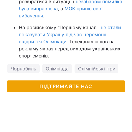
розібратися в ситуації і
незабаром помилка
була виправлена
, а
МОК приніс свої
вибачення
.
На російському "Першому каналі"
не стали
показувати Україну під час церемонії
відкриття Олімпіади
. Телеканал пішов на
рекламу якраз перед виходом українських
спортсменів.
Чорнобиль
Олімпіада
Олімпійські ігри
ПІДТРИМАЙТЕ НАС