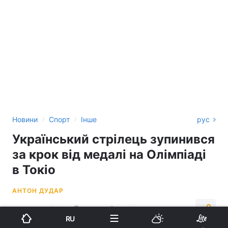
›
›
Новини
Спорт
Інше
рус
Український стрілець зупинився
за крок від медалі на Олімпіаді
в Токіо
АНТОН ДУДАР
10:19, 24.07.21
1 хв.
2047
RU