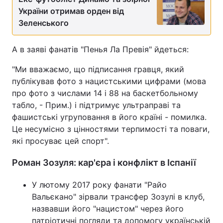
України отримав орден від
Тема оформлення
Зеленського
А в заяві фанатів "Пенья Ла Превія" йдеться:
"Ми вважаємо, що підписання гравця, який
публікував фото з нацистськими цифрами (мова
про фото з числами 14 і 88 на баскетбольному
табло, - Прим.) і підтримує ультраправі та
фашистські угруповання в його країні - помилка.
Це несумісно з цінностями терпимості та поваги,
які просуває цей спорт".
Роман Зозуля: кар'єра і конфлікт в Іспанії
У лютому 2017 року фанати "Райо
Вальєкано" зірвали трансфер Зозулі в клуб,
назвавши його "нацистом" через його
патріотичні погляди та допомогу українській