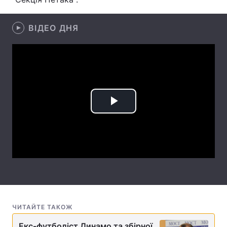
Лонгріди
ВІДЕО ДНЯ
Відео з Youtube
Статті
Інтерв'ю
Думки
Архів
Вакансії
Play
Контакти
Video
Послуги
ЧИТАЙТЕ ТАКОЖ
Екс-футболіст Динамо та збірної