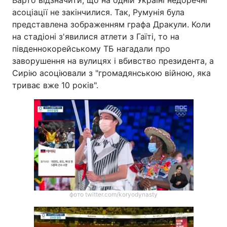
Варто відзначити, що на одній Україні недоречні
асоціації не закінчилися. Так, Румунія була
представлена зображенням графа Дракули. Коли
на стадіоні з'явилися атлети з Гаїті, то на
південнокорейському ТБ нагадали про
заворушення на вулицях і вбивство президента, а
Сирію асоціювали з "громадянською війною, яка
триває вже 10 років".
фото twitter.com/koryodynasty