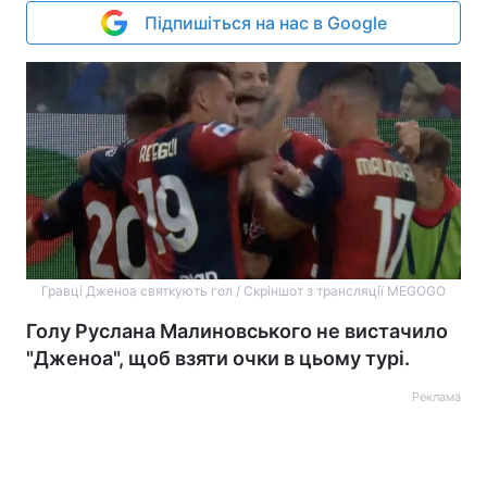
Підпишіться на нас в Google
Гравці Дженоа святкують гол / Скріншот з трансляції MEGOGO
Голу Руслана Малиновського не вистачило
"Дженоа", щоб взяти очки в цьому турі.
Реклама