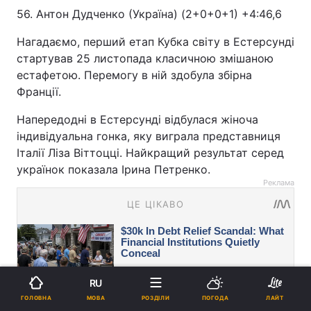
56. Антон Дудченко (Україна) (2+0+0+1) +4:46,6
Нагадаємо, перший етап Кубка світу в Естерсунді
стартував 25 листопада класичною змішаною
естафетою. Перемогу в ній здобула збірна
Франції.
Напередодні в Естерсунді відбулася жіноча
індивідуальна гонка, яку виграла представниця
Італії Ліза Віттоцці. Найкращий результат серед
українок показала Ірина Петренко.
Реклама
RU
МОВА
ГОЛОВНА
РОЗДІЛИ
ПОГОДА
ЛАЙТ