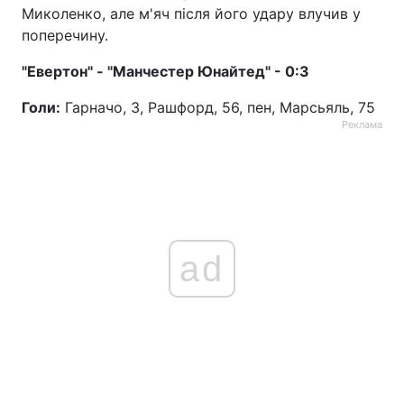
Миколенко, але м'яч після його удару влучив у
Тема оформлення
поперечину.
"Евертон" - "Манчестер Юнайтед" - 0:3
Голи:
Гарначо, 3, Рашфорд, 56, пен, Марсьяль, 75
Реклама
ad