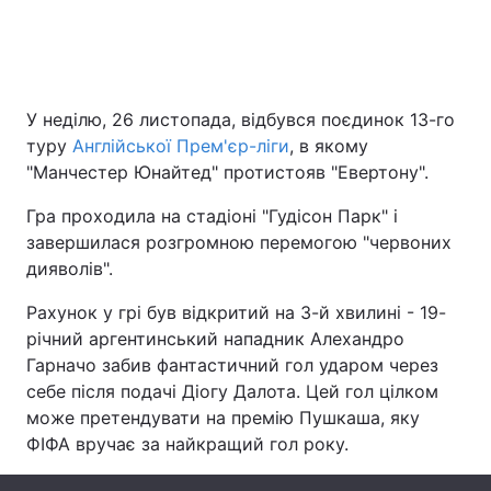
Головна
Війна
У неділю, 26 листопада, відбувся поєдинок 13-го
Україна
Політика
туру
Англійської Прем'єр-ліги
, в якому
"Манчестер Юнайтед" протистояв "Евертону".
Економіка
Світ
Гра проходила на стадіоні "Гудісон Парк" і
Спорт
Наука
завершилася розгромною перемогою "червоних
дияволів".
Техно і зв'язок
Лайт
Рахунок у грі був відкритий на 3-й хвилині - 19-
Зброя
Інциденти
річний аргентинський нападник Алехандро
Гарначо забив фантастичний гол ударом через
Здоров'я
Туризм
себе після подачі Діогу Далота. Цей гол цілком
може претендувати на премію Пушкаша, яку
Цікавинки
Погода
ФІФА вручає за найкращий гол року.
Екологія
Регіони