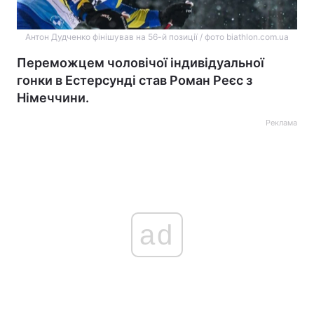
Антон Дудченко фінішував на 56-й позиції / фото biathlon.com.ua
Переможцем чоловічої індивідуальної
гонки в Естерсунді став Роман Реєс з
Німеччини.
Реклама
ad