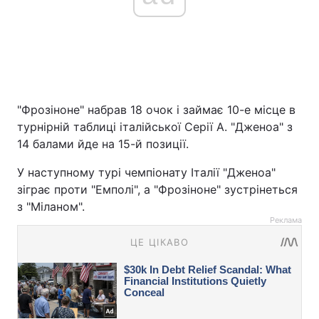
"Фрозіноне" набрав 18 очок і займає 10-е місце в
турнірній таблиці італійської Серії А. "Дженоа" з
14 балами йде на 15-й позиції.
У наступному турі чемпіонату Італії "Дженоа"
зіграє проти "Емполі", а "Фрозіноне" зустрінеться
з "Міланом".
Реклама