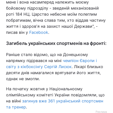
мене і вона насамперед належить моєму
бойовому підрозділу - зведеній механізованій
роті 184 НЦ. Царство небесне моїм полеглим
побратимам, вічна слава тим, хто віддав частину
життя і здоровʼя на захист нашої Держави", -
писав він у
Facebook
.
Загибель українських спортменів на фронті:
Раніше стало відомо, що на Донецькому
напрямку підірвався на міні
чемпіон Європи і
світу з кікбоксінгу Сергій Лисюк
. Лікарі близько
десяти днів намагалися врятувати його життя,
однак не змогли.
На початку жовтня у Національноому
олімпійському комітеті України повідомляли, що
на війні
загинув вже 361 український спортсмен
та тренер
.
Реклама