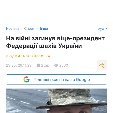
›
›
Новини
Спорт
Інше
рус
На війні загинув віце-президент
Федерації шахів України
ЛЮДМИЛА ЖЕРНОВСЬКА
23:35, 26.11.23
2 хв.
2560
Підпишіться на нас в Google