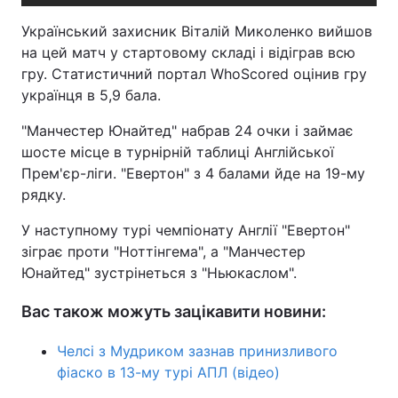
Український захисник Віталій Миколенко вийшов
на цей матч у стартовому складі і відіграв всю
гру. Статистичний портал WhoScored оцінив гру
українця в 5,9 бала.
"Манчестер Юнайтед" набрав 24 очки і займає
шосте місце в турнірній таблиці Англійської
Прем'єр-ліги. "Евертон" з 4 балами йде на 19-му
рядку.
У наступному турі чемпіонату Англії "Евертон"
зіграє проти "Ноттінгема", а "Манчестер
Юнайтед" зустрінеться з "Ньюкаслом".
Вас також можуть зацікавити новини:
Челсі з Мудриком зазнав принизливого
фіаско в 13-му турі АПЛ (відео)