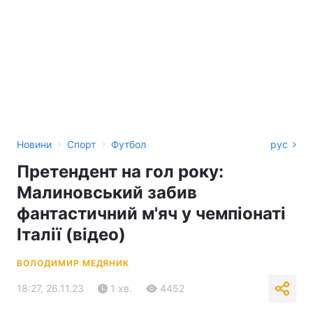
›
›
Новини
Спорт
Футбол
рус
Претендент на гол року:
Малиновський забив
фантастичний м'яч у чемпіонаті
Італії (відео)
ВОЛОДИМИР МЕДЯНИК
18:27, 26.11.23
1 хв.
4452