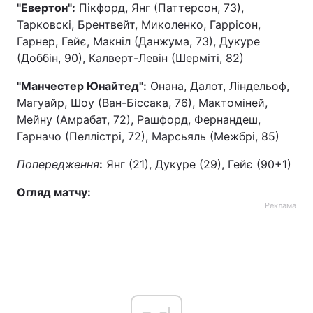
"Евертон":
Пікфорд, Янг (Паттерсон, 73),
Тарковскі, Брентвейт, Миколенко, Гаррісон,
Гарнер, Гейє, Макніл (Данжума, 73), Дукуре
(Доббін, 90), Калверт-Левін (Шерміті, 82)
"Манчестер Юнайтед":
Онана, Далот, Ліндельоф,
Магуайр, Шоу (Ван-Біссака, 76), Мактоміней,
Мейну (Амрабат, 72), Рашфорд, Фернандеш,
Гарначо (Пеллістрі, 72), Марсьяль (Межбрі, 85)
Попередження
:
Янг (21), Дукуре (29), Гейє (90+1)
Огляд матчу:
Реклама