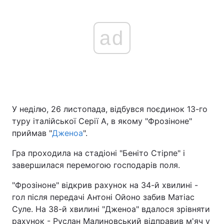
ad
У неділю, 26 листопада, відбувся поєдинок 13-го
туру італійської Серії А, в якому "Фрозіноне"
приймав "
Дженоа
".
Гра проходила на стадіоні "Беніто Стірпе" і
завершилася перемогою господарів поля.
"Фрозіноне" відкрив рахунок на 34-й хвилині -
гол після передачі Антоні Ойоно забив Матіас
Суле. На 38-й хвилині "Дженоа" вдалося зрівняти
рахунок - Руслан Малиновський відправив м'яч у