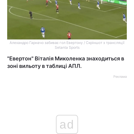
Алехандро Гарначо забиває гол Евертону / Скріншот з трансляції
Setanta Sports
"Евертон" Віталія Миколенка знаходиться в
зоні вильоту в таблиці АПЛ.
Реклама
ad