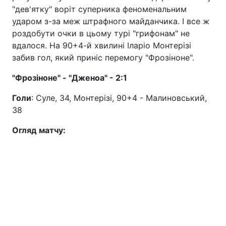
"дев'ятку" воріт суперника феноменальним
ударом з-за меж штрафного майданчика. І все ж
роздобути очки в цьому турі "грифонам" не
вдалося. На 90+4-й хвилині Іларіо Монтерізі
забив гол, який приніс перемогу "Фрозіноне".
"Фрозіноне" - "Дженоа" - 2:1
Голи
: Суле, 34, Монтерізі, 90+4 - Малиновський,
38
Огляд матчу: