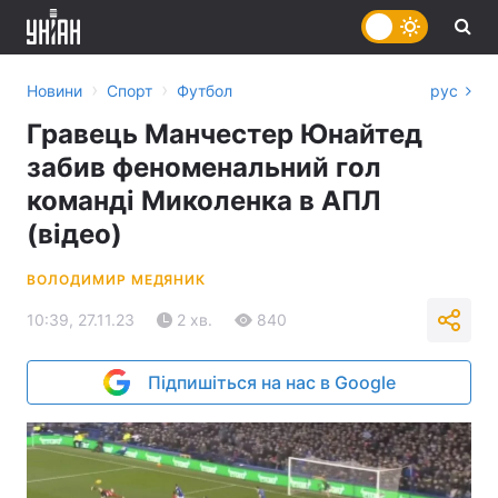
›
›
Новини
Спорт
Футбол
рус
Гравець Манчестер Юнайтед
забив феноменальний гол
команді Миколенка в АПЛ
(відео)
ВОЛОДИМИР МЕДЯНИК
10:39, 27.11.23
2 хв.
840
Підпишіться на нас в Google