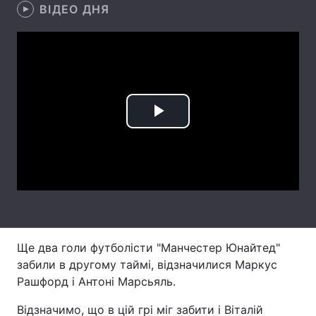
ВІДЕО ДНЯ
Лонгріди
Відео з Youtube
Статті
Інтерв'ю
Думки
Play
Архів
Вакансії
Video
Контакти
Послуги
Ще два голи футболісти "Манчестер Юнайтед"
забили в другому таймі, відзначилися Маркус
Рашфорд і Антоні Марсьяль.
Відзначимо, що в цій грі міг забити і Віталій