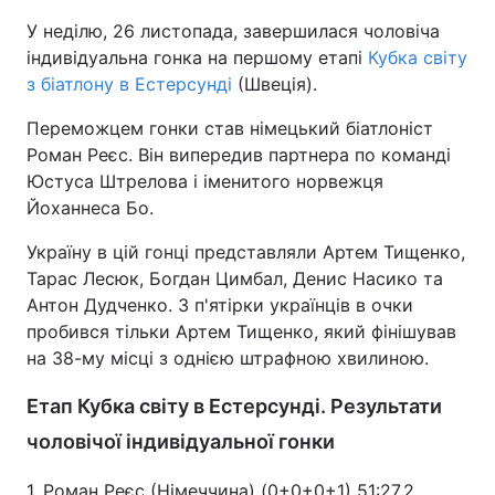
У неділю, 26 листопада, завершилася чоловіча
індивідуальна гонка на першому етапі
Кубка світу
з біатлону в Естерсунді
(Швеція).
Переможцем гонки став німецький біатлоніст
Роман Реєс. Він випередив партнера по команді
Юстуса Штрелова і іменитого норвежця
Йоханнеса Бо.
Україну в цій гонці представляли Артем Тищенко,
Тарас Лесюк, Богдан Цимбал, Денис Насико та
Антон Дудченко. З п'ятірки українців в очки
пробився тільки Артем Тищенко, який фінішував
на 38-му місці з однією штрафною хвилиною.
Етап Кубка світу в Естерсунді. Результати
чоловічої індивідуальної гонки
1. Роман Реєс (Німеччина) (0+0+0+1) 51:27,2