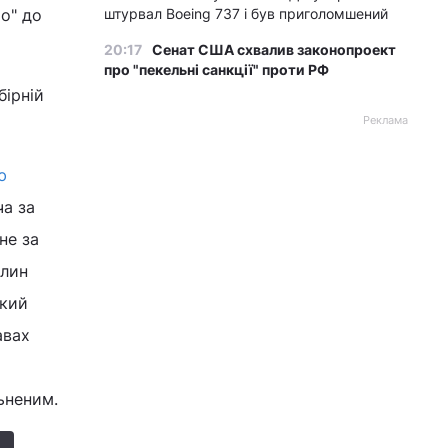
о" до
штурвал Boeing 737 і був приголомшений
20:17
Сенат США схвалив законопроект
про "пекельні санкції" проти РФ
бірній
Реклама
ю
а за
не за
алин
ркий
авах
ьненим.