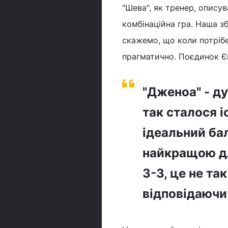
"Шева", як тренер, опису
комбінаційна гра. Наша з
скажемо, що коли потрібе
прагматично. Поєдинок Є
"Дженоа" - д
так сталося і
ідеальний ба
найкращою дл
3-3, це не та
відповідаючи 