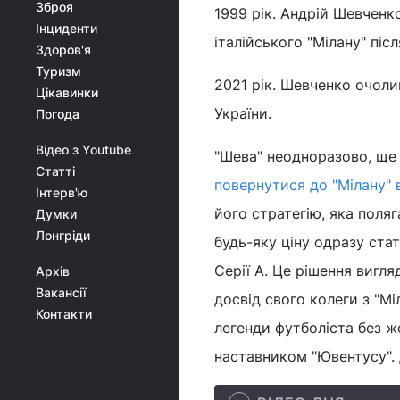
Зброя
1999 рік. Андрій Шевченк
Інциденти
італійського "Мілану" післ
Здоров'я
Туризм
2021 рік. Шевченко очолив
Цікавинки
України.
Погода
Відео з Youtube
"Шева" неодноразово, ще 
Статті
повернутися до "Мілану" в
Інтерв'ю
його стратегію, яка поля
Думки
Лонгріди
будь-яку ціну одразу стат
Серії А. Це рішення вигл
Архів
Вакансії
досвід свого колеги з "Мі
Контакти
легенди футболіста без ж
наставником "Ювентусу". Д