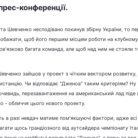
прес-конференції.
іта Шевченко несподівано покинув збірну України, то п
побажати, щоб його першим місцем роботи на клубному 
бов'язково багата команда, але щоб над ним не стояли т
евченко зайшов у проект з чітким вектором розвитку, 
 дистанцію. Чи відповідає "Дженоа" таким критеріям? Ну
 Вочевидь, перезавантаження на американський лад піде 
о - обличчя цього нового проекту.
ь в разі невдач матиме пом'якшуючі фактори, адже всі
гати щось грандіозного від аутсайдера чемпіонату Італі
е лише на майбутні результати "Дженоа", а перш за все