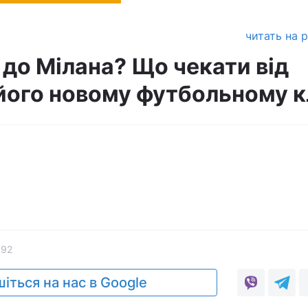
читать на 
 до Мілана? Що чекати від
його новому футбольному к
692
іться на нас в Google