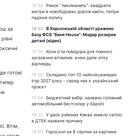
18:38
Ринок "лихоманить": квадратні
метри в новобудовах дорожчають, попри
падіння попиту
ерш за
18:33
В Херсонській області уражено
базу ФСБ "Беня House": Мадяр розкрив
рівні
деталі (відео)
оксичні
18:20
Коли їсти помідори для повного
засвоєння вітамінів: вчені дали чітку
відповідь
де готові
18:09
Складено топ-10 найочікуваніших
ігор 2027 року – серед них є український
 тепер
проєкт
на
18:06
Бюджетний вибір: названо головний
автомобільний бестселер у Європі
18:02
У двох районах Києва зникло світло:
в ДТЕК назвали причину
ї. Втім,
18:00
Гороскоп на 8 серпня за картами
 на стиль