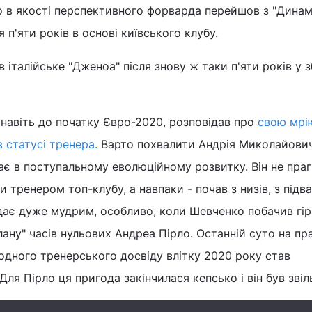
о в якості перспективного форварда перейшов з "Динам
я п'яти років в основі київського клубу.
 італійське "Дженоа" після знову ж таки п'яти років у з
навіть до початку Євро-2020, розповідав про
свою мрі
 статусі тренера.
Варто похвалити Андрія Миколайович
гає в поступальному еволюційному розвитку. Він не праг
и тренером топ-клубу, а навпаки - почав з низів, з підв
ядає дуже мудрим, особливо, коли Шевченко побачив гі
лану" часів нульових Андреа Пірло. Останній суто на пр
одного тренерського досвіду влітку 2020 року став
ля Пірло ця пригода закінчилася кепсько і він був звіл