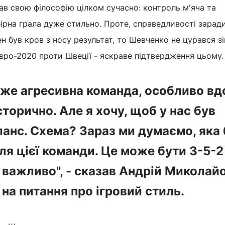
вав свою філософію цілком сучасно: контроль м'яча та
бірна грала дуже стильно. Проте, справедливості зарад
н був кров з носу результат, то Шевченко не цурався зі
вро-2020 проти Швеції - яскраве підтвердження цьому
уже агресивна команда, особливо вд
сторично. Але я хочу, щоб у нас був
ланс. Схема? Зараз ми думаємо, яка
я цієї команди. Це може бути 3-5-2 
к важливо", - сказав Андрій Миколай
на питання про ігровий стиль.