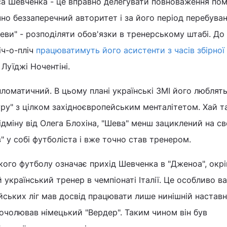
са Шевченка - це вправно делегувати повноваження пом
чно беззаперечний авторитет і за його період перебуван
"Шеви" - розподіляти обов'язки в тренерському штабі. До 
іч-о-пліч
працюватимуть його асистенти з часів збірної
 Луїджі Ночентіні.
оматичний. В цьому плані українські ЗМІ його люблят
уру" з цілком західноєвропейським менталітетом. Хай т
ідміну від Олега Блохіна, "Шева" менш зациклений на св
в" у собі футболіста і вже точно став тренером.
кого футболу означає прихід Шевченка в "Дженоа", окр
 український тренер в чемпіонаті Італії. Це особливо в
ських ліг мав досвід працювати лише нинішній наставн
очолював німецький "Вердер". Таким чином він був