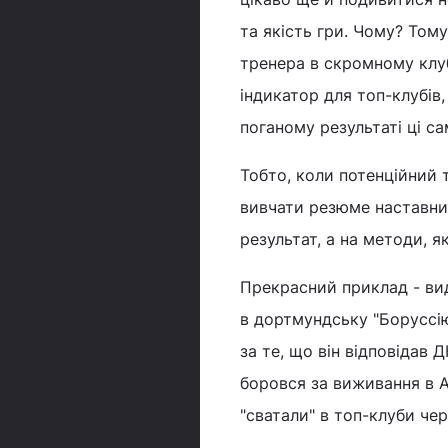
та якість гри. Чому? Том
тренера в скромному клуб
індикатор для топ-клубів
поганому результаті ці с
Тобто, коли потенційний т
вивчати резюме наставник
результат, а на методи, я
Прекрасний приклад - ви
в дортмундську "Боруссію"
за те, що він відповідав 
боровся за виживання в А
"сватали" в топ-клуби чер