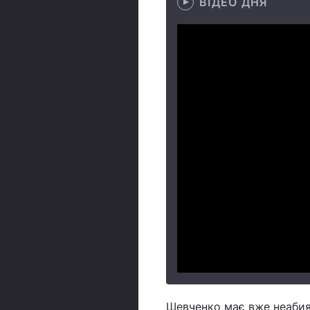
ВІДЕО ДНЯ
Шевченко має вже неабияк