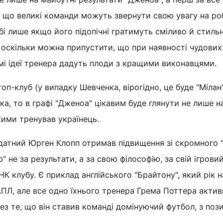
у що великі команди можуть звернути свою увагу на ро
і лише якщо його підопічні гратимуть сміливо й стильн
, оскільки можна припустити, що при наявності чудових 
амі ідеї тренера дадуть плоди з кращими виконавцями.
оп-клуб (у випадку Шевченка, вірогідно, це буде "Мілан
а, то в графі "Дженоа" цікавим буде глянути не лише н
кими тренував українець.
датний Юрген Клопп отримав підвищення зі скромного 
 не за результати, а за свою філософію, за свій ігровий
ДНК клубу. Є приклад англійського "Брайтону", який рік 
ПЛ, але все одно їхнього тренера Грема Поттера актив
ез те, що він ставив команді домінуючий футбол, з пози