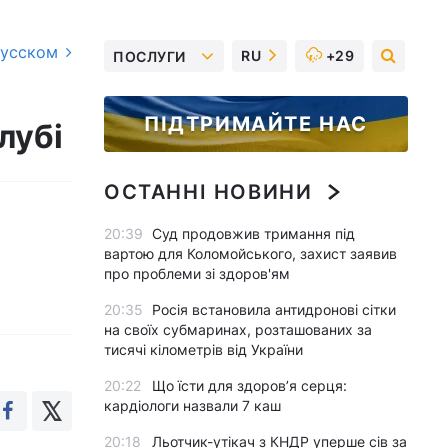
русском
RU
+29
ПОСЛУГИ
ПІДТРИМАЙТЕ НАС
лубі
ОСТАННІ НОВИНИ
20:39
Суд продовжив тримання під
вартою для Коломойського, захист заявив
про проблеми зі здоров'ям
20:35
Росія встановила антидронові сітки
на своїх субмаринах, розташованих за
тисячі кілометрів від України
20:22
Що їсти для здоров’я серця:
кардіологи назвали 7 каш
20:18
Льотчик-утікач з КНДР уперше сів за