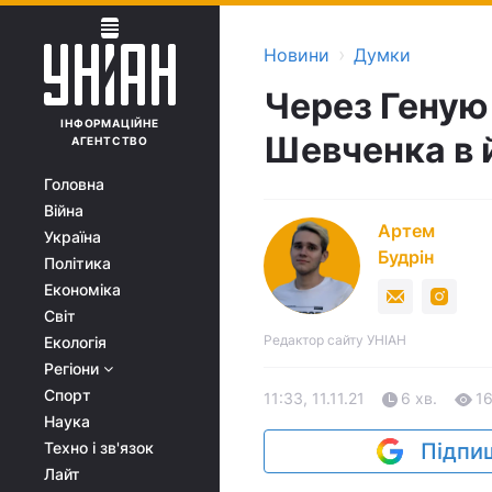
›
Новини
Думки
Через Геную
ІНФОРМАЦІЙНЕ
Шевченка в 
АГЕНТСТВО
Головна
Війна
Артем
Україна
Будрін
Політика
Економіка
Світ
Редактор сайту УНІАН
Екологія
Регіони
Спорт
11:33, 11.11.21
6 хв.
1
Наука
Техно і зв'язок
Підпиш
Лайт