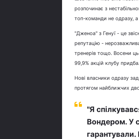
розпочинає з нестабільног
топ-команди не одразу, а
"Дженоа" з Генуї - це зві
репутацію - нерозважлива
тренерів тощо. Восени ць
99,9% акцій клубу придбал
Нові власники одразу зад
протягом найближчих дво
"Я спілкував
Вондером. У с
гарантували. 