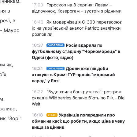
ічникам.
17:00
Гороскоп на 8 серпня: Левам –
ня в
відпочинок, Козерогам – зустріч з рідними
речі, в
16:49
Як модернізація С-300 перетворює
їх на український аналог Patriot: аналітики
- Мауро
розповіли
16:37
Росія вдарила по
ОНОВЛЕНО
футбольному стадіону "Чорноморець" в
ь
Одесі (фото, відео)
ам як,
16:31
Дрони вже пів доби
ОНОВЛЕНО
оїх
атакують Крим: ГУР провів "морський
парад" у Ялті
16:22
"Буде хвиля банкрутства": розгром
складів Wildberries боляче бʼють по РФ, - Die
ім
Welt
ажливо,
16:18
Українців попередили про
УНІАН
ик "Зорі"
обман на касі: що робити, якщо ціна в чеку
вища за цінник