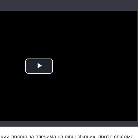
Play
Video
ий досвід за плечима на рівні збірних, проте свідомо