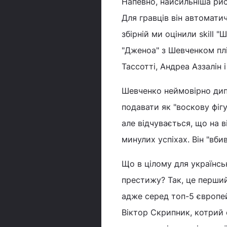
Напевно, найсильніша ри
Для гравців він автомати
збірній ми оцінили skill 
"Дженоа" з Шевченком пл
Тассотті, Андреа Аззалін і
Шевченко неймовірно дипл
подавати як "воскову фіг
але відчувається, що на в
минулих успіхах. Він "вби
Що в цілому для українсь
престижу? Так, це перший
адже серед топ-5 європей
Віктор Скрипник, котрий 