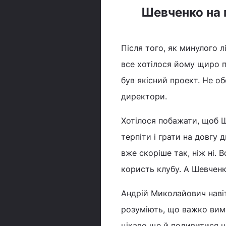
Шевченко на 
Після того, як минулого л
все хотілося йому щиро 
був якісний проект. Не о
директори.
Хотілося побажати, щоб Ш
терпіти і грати на довгу
вже скоріше так, ніж ні.
користь клубу. А Шевченк
Андрій Миколайович навіт
розуміють, що важко вима
цікаво ще й подивитися н