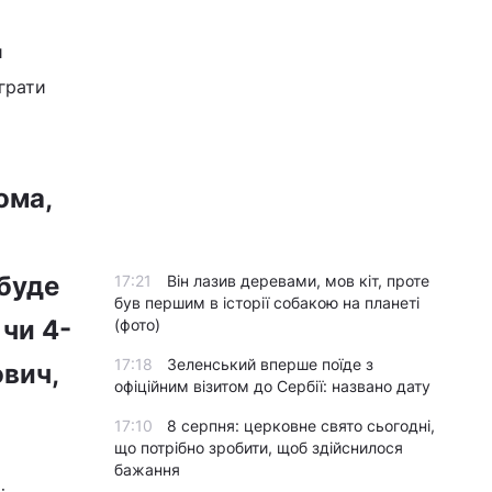
и
грати
.
ома,
 буде
17:21
Він лазив деревами, мов кіт, проте
був першим в історії собакою на планеті
чи 4-
(фото)
17:18
Зеленський вперше поїде з
ович,
офіційним візитом до Сербії: названо дату
17:10
8 серпня: церковне свято сьогодні,
що потрібно зробити, щоб здійснилося
бажання