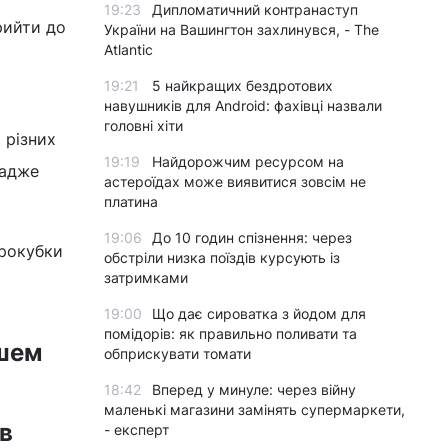
19:23
Дипломатичний контранаступ
рийти до
України на Вашингтон захлинувся, - The
Atlantic
19:21
5 найкращих бездротових
навушників для Android: фахівці назвали
головні хіти
 різних
19:19
Найдорожчим ресурсом на
 адже
астероїдах може виявитися зовсім не
платина
19:06
До 10 годин спізнення: через
врокубки
обстріли низка поїздів курсують із
затримками
19:00
Що дає сироватка з йодом для
помідорів: як правильно поливати та
ошем
обприскувати томати
18:42
Вперед у минуле: через війну
маленькі магазини замінять супермаркети,
ав
- експерт