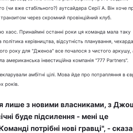
о (чи вже стабільного?) аутсайдера Серії А. Він хоче п
 транзитом через скромний провінційний клуб.
сно хаос. Принаймні останні роки ця команда мала таку
 політика керівництва, відсутність планування, чехарда
ого року для "Дженоа" все почалося з чистого аркушу,
а американська інвестиційна компанія "777 Partners".
екларували амбітні цілі. Мова йде про потрапляння в є
х років.
ся лише з новими власниками, з Дж
ічні буде підсилення - мені це
Команді потрібні нові гравці", - сказ