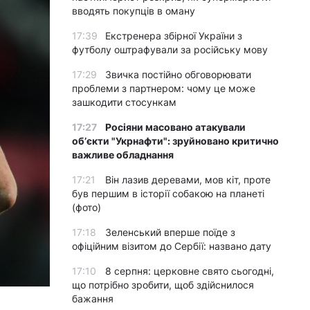
вводять покупців в оману
17:39
Екстренера збірної України з
футболу оштрафували за російську мову
17:29
Звичка постійно обговорювати
проблеми з партнером: чому це може
зашкодити стосункам
17:27
Росіяни масовано атакували
обʼєкти "Укрнафти": зруйновано критично
важливе обладнання
17:21
Він лазив деревами, мов кіт, проте
був першим в історії собакою на планеті
(фото)
17:18
Зеленський вперше поїде з
офіційним візитом до Сербії: названо дату
17:10
8 серпня: церковне свято сьогодні,
що потрібно зробити, щоб здійснилося
бажання