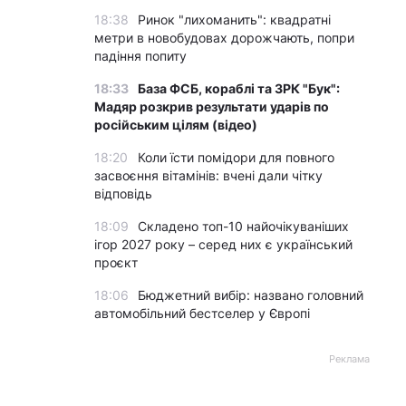
18:38
Ринок "лихоманить": квадратні
метри в новобудовах дорожчають, попри
падіння попиту
18:33
База ФСБ, кораблі та ЗРК "Бук":
Мадяр розкрив результати ударів по
російським цілям (відео)
18:20
Коли їсти помідори для повного
засвоєння вітамінів: вчені дали чітку
відповідь
18:09
Складено топ-10 найочікуваніших
ігор 2027 року – серед них є український
проєкт
18:06
Бюджетний вибір: названо головний
автомобільний бестселер у Європі
Реклама