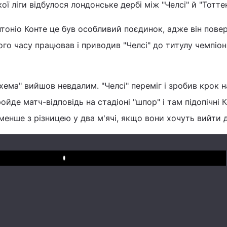
ької ліги відбулося лондонське дербі між "Челсі" й "Тотт
тоніо Конте це був особливий поєдинок, адже він пове
го часу працював і приводив "Челсі" до титулу чемпіоні
нхема" вийшов невдалим. "Челсі" переміг і зробив крок н
ройде матч-відповідь на стадіоні "шпор" і там підопічні 
нше з різницею у два м'ячі, якщо вони хочуть вийти д
Play