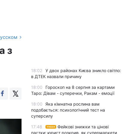
русском
а з
18:02
У двох районах Києва зникло світло:
в ДТЕК назвали причину
18:00
Гороскоп на 8 серпня за картами
Таро: Дівам - суперечки, Ракам - емоції
18:00
Яка кімнатна рослина вам
подобається: психологічний тест на
суперсилу
17:48
Фейкові знижки та цінові
УНІАН
пастки: юрист розкрив, як супермаркети