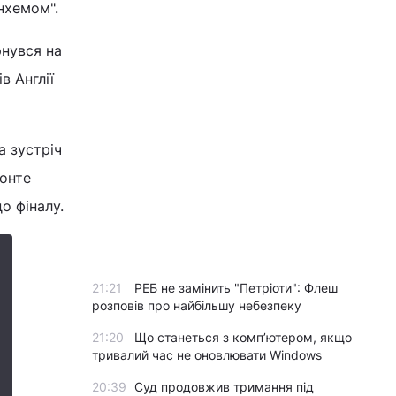
енхемом".
рнувся на
в Англії
а зустріч
Конте
о фіналу.
21:21
РЕБ не замінить "Петріоти": Флеш
розповів про найбільшу небезпеку
21:20
Що станеться з комп’ютером, якщо
тривалий час не оновлювати Windows
20:39
Суд продовжив тримання під