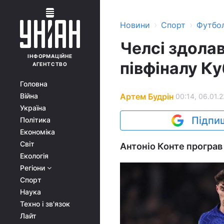
›
›
Новини
Спорт
Футбо
Челсі здола
ІНФОРМАЦІЙНЕ
півфіналу Ку
АГЕНТСТВО
Головна
Артем Будрін
Війна
00:14, 06.01.2
Україна
Підпиш
Політика
Економіка
Світ
Антоніо Конте програв
Екологія
Регіони
Спорт
Наука
Техно і зв'язок
Лайт