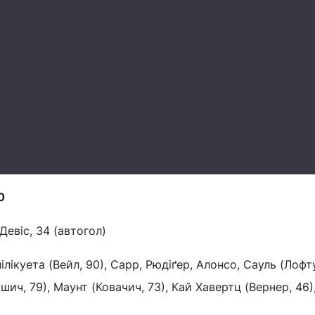
0
Девіс, 34 (автогол)
ілікуета (Вейл, 90), Сарр, Рюдіґер, Алонсо, Сауль (Лофт
шич, 79), Маунт (Ковачич, 73), Кай Хавертц (Вернер, 46)