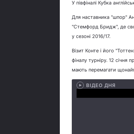
У півфіналі Кубка англійс
Для наставника "шпор" Ан
"Стемфорд Бридж", де сво
у сезоні 2016/17.
Візит Конте і його "Тотте
фіналу турніру. 12 січня п
мають перемагати щонайме
ВІДЕО ДНЯ