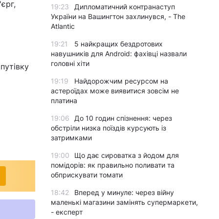
'єрг,
19:23
Дипломатичний контранаступ
України на Вашингтон захлинувся, - The
Atlantic
19:21
5 найкращих бездротових
навушників для Android: фахівці назвали
головні хіти
 путівку
19:19
Найдорожчим ресурсом на
астероїдах може виявитися зовсім не
платина
19:06
До 10 годин спізнення: через
обстріли низка поїздів курсують із
затримками
19:00
Що дає сироватка з йодом для
помідорів: як правильно поливати та
обприскувати томати
18:42
Вперед у минуле: через війну
маленькі магазини замінять супермаркети,
- експерт