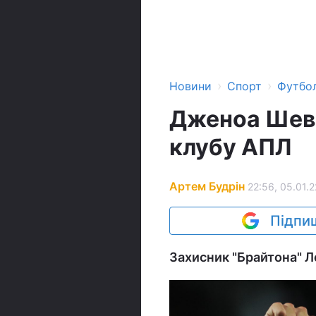
›
›
Новини
Спорт
Футбо
Дженоа Шевч
клубу АПЛ
Артем Будрін
22:56, 05.01.2
Підпиш
Захисник "Брайтона" Ле