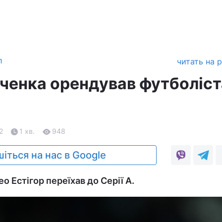
л
читать на 
енка орендував футболіст
2
1 хв.
948
іться на нас в Google
о Естігор переїхав до Серії А.