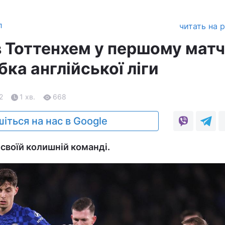
л
читать на 
в Тоттенхем у першому матч
бка англійської ліги
2
1 хв.
668
іться на нас в Google
 своїй колишній команді.