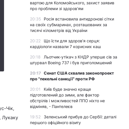
вартою для Коломойського, захист заявив
про проблеми зі здоров'ям
20:35
Росія встановила антидронові сітки
на своїх субмаринах, розташованих за
тисячі кілометрів від України
20:22
Що їсти для здоров’я серця:
кардіологи назвали 7 корисних каш
20:18
Льотчик-утікач з КНДР уперше сів за
штурвал Boeing 737 і був приголомшений
20:17
Сенат США схвалив законопроект
про "пекельні санкції" проти РФ
20:01
Київ буде значно краще
підготовлений до зими, але фактор
обстрілів і можливостей ППО ніхто не
відміняв, - Пантелеєв
ус-Чік,
19:52
Зеленський прибув до Сербії: деталі
, Лукаку
першого офіційного візиту