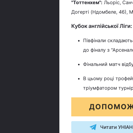
"Тоттенхем":
Льоріс, Санче
Догерті (Ндомбеле, 46), М
Кубок англійської Ліги
Півфінали складаютьс
до фіналу з "Арсенал
Фінальний матч відбу
В цьому році трофей
тріумфатором турніру
ДОПОМОЖ
Читати УНІАН