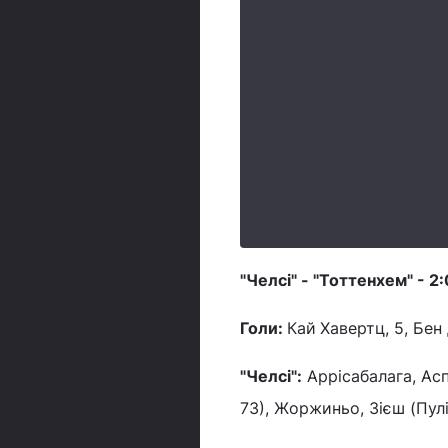
"Челсі" - "Тоттенхем" - 2:
Голи:
Кай
Хавертц, 5, Бен 
"Челсі":
Аррісабалага, Асп
73), Жоржиньо, Зієш (Пулі