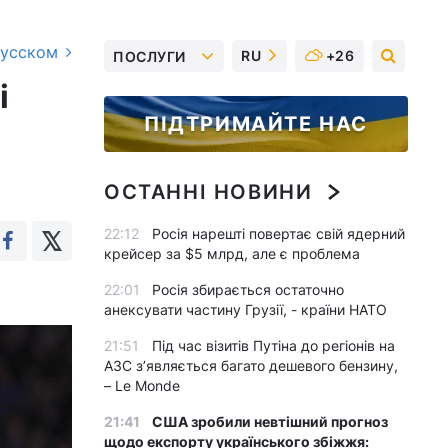
русском
RU
+26
ПОСЛУГИ
і
ПІДТРИМАЙТЕ НАС
ОСТАННІ НОВИНИ
22:12
Росія нарешті повертає свій ядерний
крейсер за $5 млрд, але є проблема
22:01
Росія збирається остаточно
анексувати частину Грузії, - країни НАТО
21:51
Під час візитів Путіна до регіонів на
АЗС з’являється багато дешевого бензину,
– Le Monde
21:41
США зробили невтішний прогноз
щодо експорту українського збіжжя: