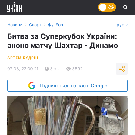
›
›
Новини
Спорт
Футбол
рус
Битва за Суперкубок України:
анонс матчу Шахтар - Динамо
АРТЕМ БУДРІН
07:03, 22.09.21
3 хв.
3592
Підпишіться на нас в Google