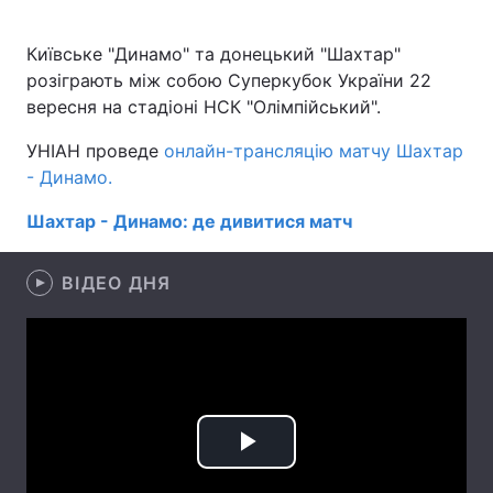
Київське "Динамо" та донецький "Шахтар"
розіграють між собою Суперкубок України 22
Головна
Війна
вересня на стадіоні НСК "Олімпійський".
Україна
Політика
УНІАН проведе
онлайн-трансляцію матчу Шахтар
- Динамо.
Економіка
Світ
Шахтар - Динамо: де дивитися матч
Спорт
Наука
ВІДЕО ДНЯ
Техно і зв'язок
Лайт
Зброя
Інциденти
Здоров'я
Туризм
Цікавинки
Погода
Play
Екологія
Регіони