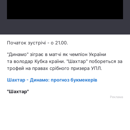
Video
Лонгріди
Відео з Youtube
Статті
Інтерв'ю
Думки
Початок зустрічі - о 21.00.
Архів
Вакансії
"Динамо" зіграє в матчі як чемпіон України
та володар Кубка країни. "Шахтар" побореться за
Контакти
трофей на правах срібного призера УПЛ.
Послуги
Шахтар - Динамо: прогноз букмекерів
"Шахтар"
Реклама