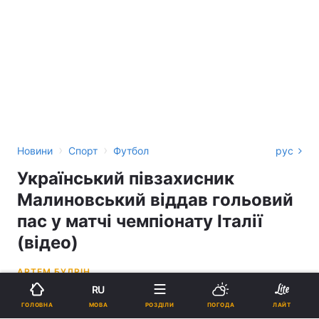
›
›
Новини
Спорт
Футбол
рус
Український півзахисник
Малиновський віддав гольовий
пас у матчі чемпіонату Італії
(відео)
АРТЕМ БУДРІН
RU
00:27, 22.09.21
1 хв.
1254
МОВА
ГОЛОВНА
РОЗДІЛИ
ПОГОДА
ЛАЙТ