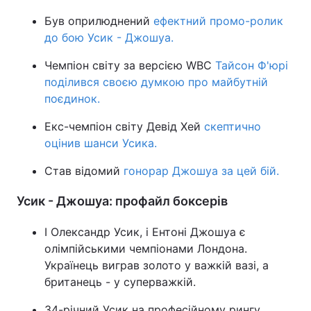
Був оприлюднений
ефектний промо-ролик
до бою Усик - Джошуа.
Чемпіон світу за версією WBC
Тайсон Ф'юрі
поділився своєю думкою про майбутній
поєдинок.
Екс-чемпіон світу Девід Хей
скептично
оцінив шанси Усика.
Став відомий
гонорар Джошуа за цей бій.
Усик - Джошуа: профайл боксерів
І Олександр Усик, і Ентоні Джошуа є
олімпійськими чемпіонами Лондона.
Українець виграв золото у важкій вазі, а
британець - у суперважкій.
34-річний Усик на професійному рингу