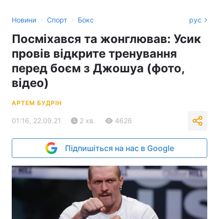
›
›
Новини
Спорт
Бокс
рус
Посміхався та жонглював: Усик
провів відкрите тренування
перед боєм з Джошуа (фото,
відео)
АРТЕМ БУДРІН
01:16, 22.09.21
2 хв.
4626
Підпишіться на нас в Google