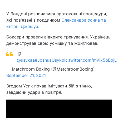
У Лондоні розпочалися протокольні процедури,
які пов'язані з поєдинком
Олександра Усика та
Ентоні Джошуа.
Боксери провели відкрите тренування. Українець
демонстрував свою усмішку та жонглював.
🤯
@usykaa
#JoshuaUsyk
pic.twitter.com/mVix5bBojL
— Matchroom Boxing (@MatchroomBoxing)
September 21, 2021
Згодом Усик почав імітувати бій з тінню,
завдаючи удари в повітря.