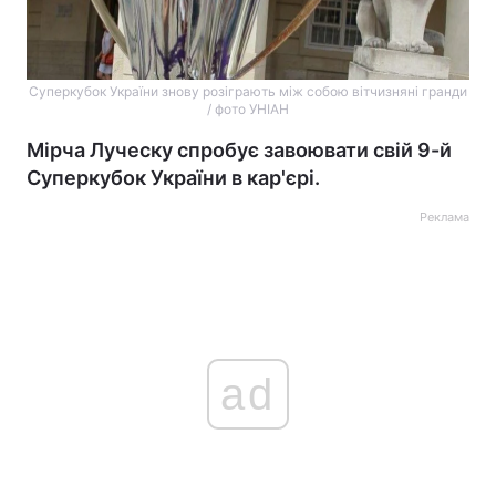
Суперкубок України знову розіграють між собою вітчизняні гранди
/ фото УНІАН
Мірча Луческу спробує завоювати свій 9-й
Суперкубок України в кар'єрі.
Реклама
ad