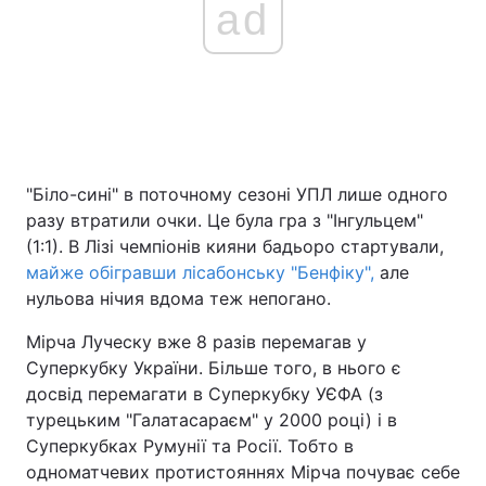
ad
"Біло-сині" в поточному сезоні УПЛ лише одного
разу втратили очки. Це була гра з "Інгульцем"
(1:1). В Лізі чемпіонів кияни бадьоро стартували,
майже обігравши лісабонську "Бенфіку",
але
нульова нічия вдома теж непогано.
Мірча Луческу вже 8 разів перемагав у
Суперкубку України. Більше того, в нього є
досвід перемагати в Суперкубку УЄФА (з
турецьким "Галатасараєм" у 2000 році) і в
Суперкубках Румунії та Росії. Тобто в
одноматчевих протистояннях Мірча почуває себе