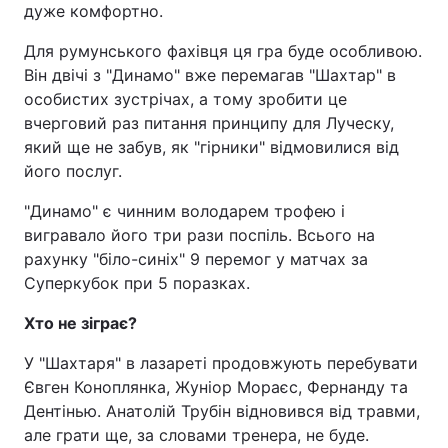
дуже комфортно.
Для румунського фахівця ця гра буде особливою.
Він двічі з "Динамо" вже перемагав "Шахтар" в
особистих зустрічах, а тому зробити це
вчерговий раз питання принципу для Луческу,
який ще не забув, як "гірники" відмовилися від
його послуг.
"Динамо" є чинним володарем трофею і
вигравало його три рази поспіль. Всього на
рахунку "біло-синіх" 9 перемог у матчах за
Суперкубок при 5 поразках.
Хто не зіграє?
У "Шахтаря" в лазареті продовжують перебувати
Євген Коноплянка, Жуніор Мораєс, Фернанду та
Дентінью. Анатолій Трубін відновився від травми,
але грати ще, за словами тренера, не буде.