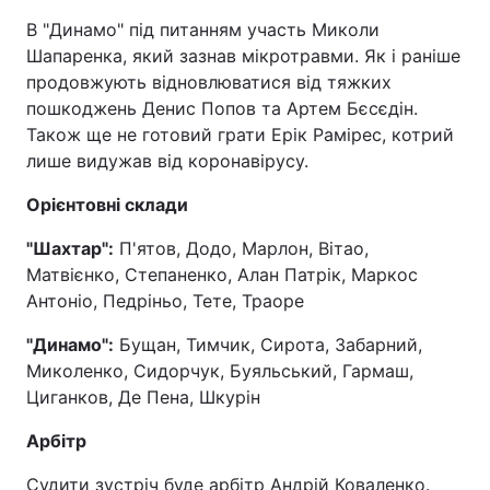
В "Динамо" під питанням участь Миколи
Шапаренка, який зазнав мікротравми. Як і раніше
продовжують відновлюватися від тяжких
пошкоджень Денис Попов та Артем Бєсєдін.
Також ще не готовий грати Ерік Рамірес, котрий
лише видужав від коронавірусу.
Орієнтовні склади
"Шахтар":
П'ятов, Додо, Марлон, Вітао,
Матвієнко, Степаненко, Алан Патрік, Маркос
Антоніо, Педріньо, Тете, Траоре
"Динамо":
Бущан, Тимчик, Сирота, Забарний,
Миколенко, Сидорчук, Буяльський, Гармаш,
Циганков, Де Пена, Шкурін
Арбітр
Судити зустріч буде арбітр Андрій Коваленко.