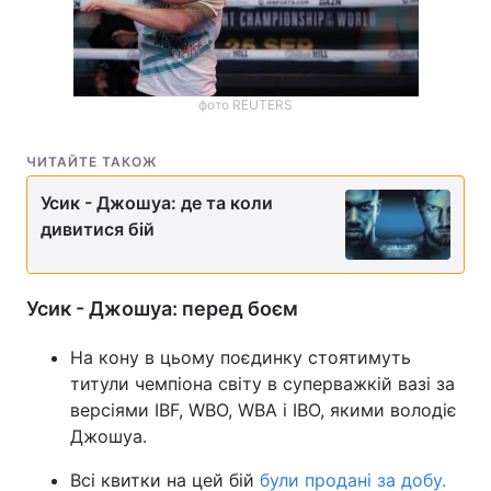
фото REUTERS
ЧИТАЙТЕ ТАКОЖ
Усик - Джошуа: де та коли
дивитися бій
Усик - Джошуа: перед боєм
На кону в цьому поєдинку стоятимуть
титули чемпіона світу в суперважкій вазі за
версіями IBF, WBO, WBA і IBO, якими володіє
Джошуа.
Всі квитки на цей бій
були продані за добу.