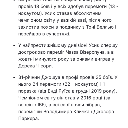
провів 18 боїв і у всіх здобув перемоги (13 -
нокаутом). Усик ставав абсолютним
чемпіоном світу у важкій вазі, після чого
захистив пояси в поєдинку з Тоні Беллью і
перейшов в супертяжі.
У найпрестижнішому дивізіоні Усик спершу
достроково переміг Чазза Візерспуна, а в
жовтні минулого року за очками виграв у
Дерека Чісори.
31-річний Джошуа в профі провів 25 боїв. У
нього 24 перемоги (22 - нокаутом) і 1
поразка (від Енді Руїса в грудні 2019 року).
Чемпіоном світу він став у 2016 році (за
версією IBF), а всі свої пояси зібрав,
перемігши Володимира Кличка і Джозефа
Паркера.