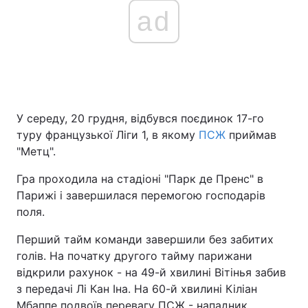
ad
У середу, 20 грудня, відбувся поєдинок 17-го
туру французької Ліги 1, в якому
ПСЖ
приймав
"Метц".
Гра проходила на стадіоні "Парк де Пренс" в
Парижі і завершилася перемогою господарів
поля.
Перший тайм команди завершили без забитих
голів. На початку другого тайму парижани
відкрили рахунок - на 49-й хвилині Вітінья забив
з передачі Лі Кан Іна. На 60-й хвилині Кіліан
Мбаппе подвоїв перевагу ПСЖ - нападник