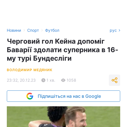
›
›
Новини
Спорт
Футбол
рус
Черговий гол Кейна допоміг
Баварії здолати суперника в 16-
му турі Бундесліги
ВОЛОДИМИР МЕДЯНИК
23:32, 20.12.23
1 хв.
1058
Підпишіться на нас в Google