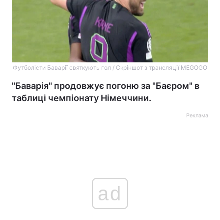
Футболісти Баварії святкують гол / Скріншот з трансляції MEGOGO
"Баварія" продовжує погоню за "Баєром" в
таблиці чемпіонату Німеччини.
Реклама
ad