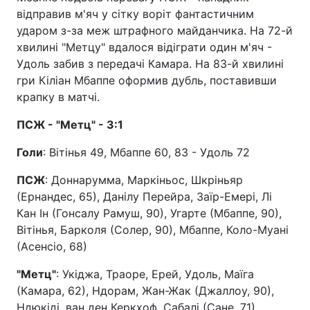
відправив м'яч у сітку воріт фантастичним
ударом з-за меж штрафного майданчика. На 72-й
хвилині "Метцу" вдалося відіграти один м'яч -
Удоль забив з передачі Камара. На 83-й хвилині
гри Кіліан Мбаппе оформив дубль, поставивши
крапку в матчі.
ПСЖ - "Метц" - 3:1
Голи
: Вітінья 49, Мбаппе 60, 83 - Удоль 72
ПСЖ
: Доннарумма, Маркіньос, Шкріньяр
(Ернандес, 65), Данілу Перейра, Заїр-Емері, Лі
Кан Ін (Гонсалу Рамуш, 90), Угарте (Мбаппе, 90),
Вітінья, Барколя (Солер, 90), Мбаппе, Коло-Муані
(Асенсіо, 68)
"Метц"
: Укіджа, Траоре, Ерей, Удоль, Маїга
(Камара, 62), Ндорам, Жан-Жак (Джаллоу, 90),
Ндюкіді, ван ден Керкхоф, Сабалі (Сане, 71),