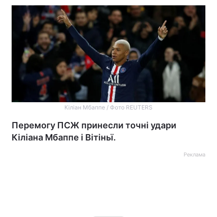
Кіліан Мбаппе / Фото REUTERS
Перемогу ПСЖ принесли точні удари
Кіліана Мбаппе і Вітіньї.
Реклама