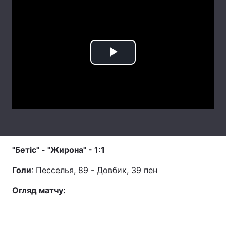
Лонгріди
Відео з Youtube
Статті
Play
Інтерв'ю
Думки
Video
Архів
Вакансії
Контакти
Послуги
"Бетіс" - "Жирона" - 1:1
Голи
: Песселья, 89 - Довбик, 39 пен
Огляд матчу: