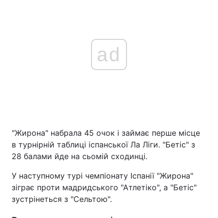
ad
"Жирона" набрала 45 очок і займає перше місце
в турнірній таблиці іспанської Ла Ліги. "Бетіс" з
28 балами йде на сьомій сходинці.
У наступному турі чемпіонату Іспанії "Жирона"
зіграє проти мадридського "Атлетіко", а "Бетіс"
зустрінеться з "Сельтою".