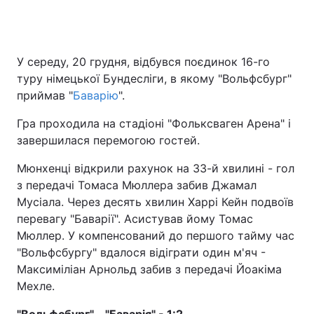
У середу, 20 грудня, відбувся поєдинок 16-го
туру німецької Бундесліги, в якому "Вольфсбург"
приймав "
Баварію
".
Гра проходила на стадіоні "Фольксваген Арена" і
завершилася перемогою гостей.
Мюнхенці відкрили рахунок на 33-й хвилині - гол
з передачі Томаса Мюллера забив Джамал
Мусіала. Через десять хвилин Харрі Кейн подвоїв
перевагу "Баварії". Асистував йому Томас
Мюллер. У компенсований до першого тайму час
"Вольфсбургу" вдалося відіграти один м'яч -
Максиміліан Арнольд забив з передачі Йоакіма
Мехле.
"Вольфсбург" - "Баварія" - 1:2