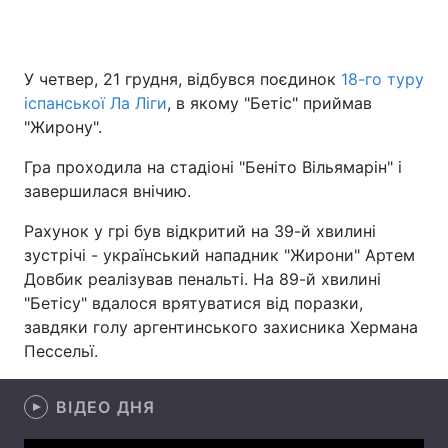
У четвер, 21 грудня, відбувся поєдинок
18-го туру
Головна
Війна
іспанської Ла Ліги
, в якому "Бетіс" приймав
"Жирону".
Україна
Політика
Гра проходила на стадіоні "Беніто Вільямарін" і
Економіка
Світ
завершилася внічию.
Спорт
Наука
Рахунок у грі був відкритий на 39-й хвилині
зустрічі - український нападник "Жирони" Артем
Техно і зв'язок
Лайт
Довбик реалізував пенальті. На 89-й хвилині
"Бетісу" вдалося врятуватися від поразки,
Зброя
Інциденти
завдяки голу аргентинського захисника Хермана
Пессельї.
Здоров'я
Туризм
Цікавинки
Погода
ВІДЕО ДНЯ
Екологія
Регіони