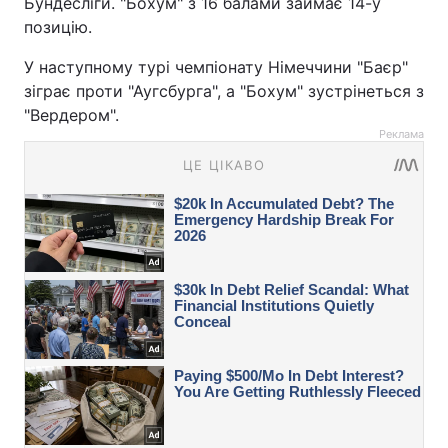
Бундесліги. "Бохум" з 16 балами займає 14-у
позицію.
У наступному турі чемпіонату Німеччини "Баєр"
зіграє проти "Аугсбурга", а "Бохум" зустрінеться з
"Вердером".
Реклама