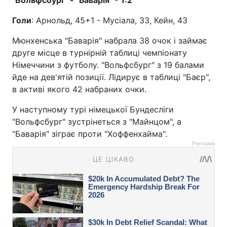
Голи
: Арнольд, 45+1 - Мусіала, 33, Кейн, 43
Мюнхенська "Баварія" набрала 38 очок і займає
друге місце в турнірній таблиці чемпіонату
Німеччини з футболу. "Вольфсбург" з 19 балами
йде на дев'ятій позиції. Лідирує в таблиці "Баєр",
в активі якого 42 набраних очки.
У наступному турі німецької Бундесліги
"Вольфсбург" зустрінеться з "Майнцом", а
"Баварія" зіграє проти "Хоффенхайма".
Реклама