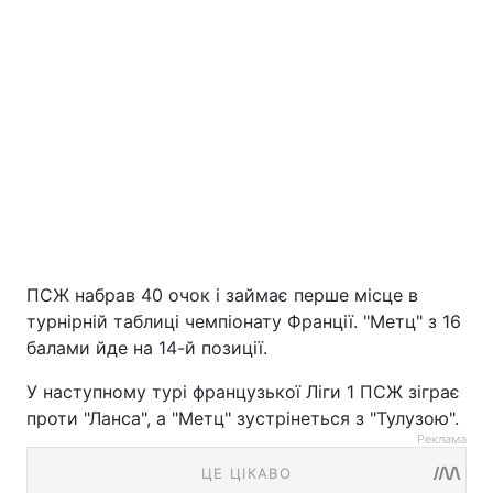
ПСЖ набрав 40 очок і займає перше місце в
турнірній таблиці чемпіонату Франції. "Метц" з 16
балами йде на 14-й позиції.
У наступному турі французької Ліги 1 ПСЖ зіграє
проти "Ланса", а "Метц" зустрінеться з "Тулузою".
Реклама