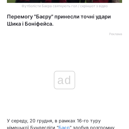
Футболісти Баєра святкують гол / скріншот з відео
Перемогу "Баєру" принесли точні удари
Шика і Боніфейса.
Реклама
ad
У середу, 20 грудня, в рамках 16-го туру
німецької Бундесліги "
Баєр
" здобув розгромну