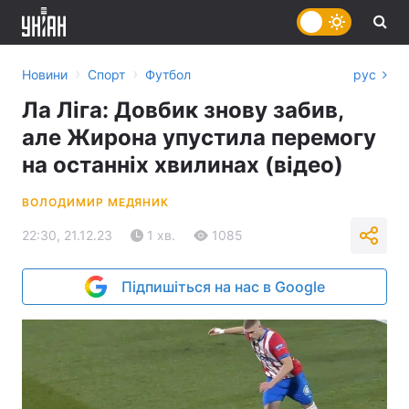
›
›
Новини
Спорт
Футбол
рус
Ла Ліга: Довбик знову забив,
але Жирона упустила перемогу
на останніх хвилинах (відео)
ВОЛОДИМИР МЕДЯНИК
22:30, 21.12.23
1 хв.
1085
Підпишіться на нас в Google