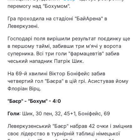
перемогу над "Бохумом".
Гра проходила на стадіоні "БайАрена" в
Леверкузені.
Господарі поля вирішили результат поєдинку ще
в першому таймі, забивши три м'ячі у ворота
суперника. Всі три голи "фармацевтів" забив
чеський нападник Патрік Шик.
На 69-й хвилині Віктор Боніфейс забив
четвертий гол "Баєра" в цій грі. Асистував йому
Флоріан Вірц.
"Баєр" - "Бохум" - 4:0
Голи
: Шик, 30 пен, 32, 45+1, Боніфейс, 69
Леверкузенський "Баєр" набрав 42 очки і зміцнив
своє лідерство в турнірній таблиці німецької