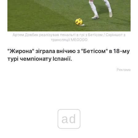
Артем Довбик реалізував пенальті в грі з Бетісом / Скріншот з
трансляції MEGOGO
"Жирона" зіграла внічию з "Бетісом" в 18-му
турі чемпіонату Іспанії.
Реклама
ad