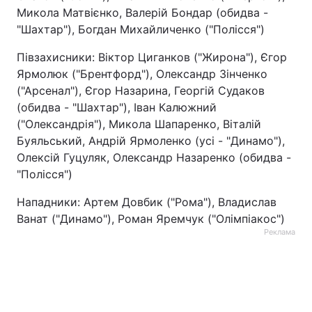
Микола Матвієнко, Валерій Бондар (обидва -
"Шахтар"), Богдан Михайличенко ("Полісся")
Півзахисники: Віктор Циганков ("Жирона"), Єгор
Ярмолюк ("Брентфорд"), Олександр Зінченко
("Арсенал"), Єгор Назарина, Георгій Судаков
(обидва - "Шахтар"), Іван Калюжний
("Олександрія"), Микола Шапаренко, Віталій
Буяльський, Андрій Ярмоленко (усі - "Динамо"),
Олексій Гуцуляк, Олександр Назаренко (обидва -
"Полісся")
Нападники: Артем Довбик ("Рома"), Владислав
Ванат ("Динамо"), Роман Яремчук ("Олімпіакос")
Реклама