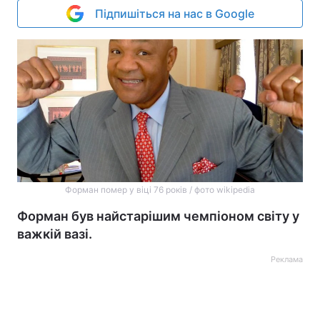
Підпишіться на нас в Google
Форман помер у віці 76 років / фото wikipedia
Форман був найстарішим чемпіоном світу у
важкій вазі.
Реклама