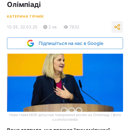
Олімпіаді
КАТЕРИНА ГІРНИК
15:35, 22.03.25
2 хв.
7632
Підпишіться на нас в Google
Нова глава МОК допускає повернення росіян на Олімпіаду / фото
x.com/iocmedia