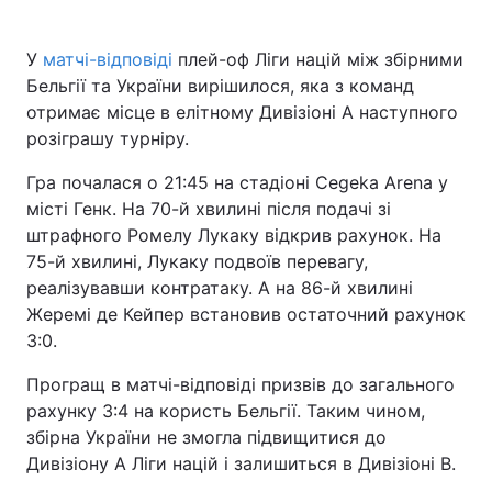
​У
матчі-відповіді
плей-оф Ліги націй між збірними
Бельгії та України вирішилося, яка з команд
Головна
Війна
отримає місце в елітному Дивізіоні А наступного
розіграшу турніру.
Україна
Політика
Гра почалася о 21:45 на стадіоні Cegeka Arena у
Економіка
Світ
місті Генк. На 70-й хвилині після подачі зі
штрафного Ромелу Лукаку відкрив рахунок. На
Спорт
Наука
75-й хвилині, Лукаку подвоїв перевагу,
реалізувавши контратаку. А на 86-й хвилині
Техно і зв'язок
Лайт
Жеремі де Кейпер встановив остаточний рахунок
Зброя
Інциденти
3:0.
Програщ в матчі-відповіді призвів до загального
Здоров'я
Туризм
рахунку 3:4 на користь Бельгії. Таким чином,
Цікавинки
Погода
збірна України не змогла підвищитися до
Дивізіону А Ліги націй і залишиться в Дивізіоні B.
Екологія
Регіони