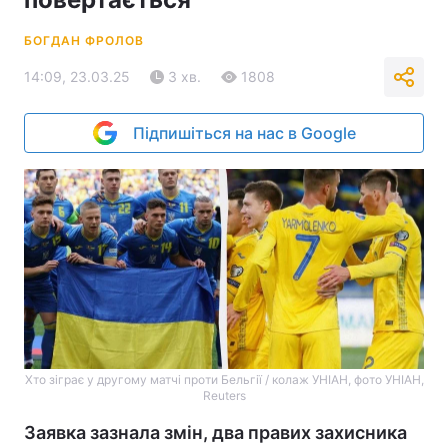
БОГДАН ФРОЛОВ
14:09, 23.03.25
3 хв.
1808
Підпишіться на нас в Google
Хто зіграє у другому матчі проти Бельгії / колаж УНІАН, фото УНІАН,
Reuters
Заявка зазнала змін, два правих захисника