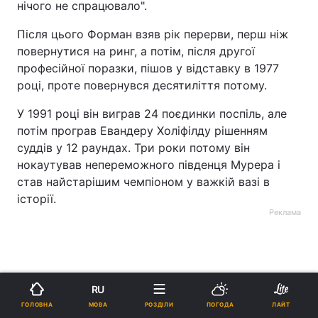
нічого не спрацювало".
Після цього Форман взяв рік перерви, перш ніж
повернутися на ринг, а потім, після другої
професійної поразки, пішов у відставку в 1977
році, проте повернувся десятиліття потому.
У 1991 році він виграв 24 поєдинки поспіль, але
потім програв Евандеру Холіфілду рішенням
суддів у 12 раундах. Три роки потому він
нокаутував непереможного південця Мурера і
став найстарішим чемпіоном у важкій вазі в
історії.
Реклама
RU
МОВА
ГОЛОВНА
РОЗДІЛИ
ПОГОДА
ЛАЙТ