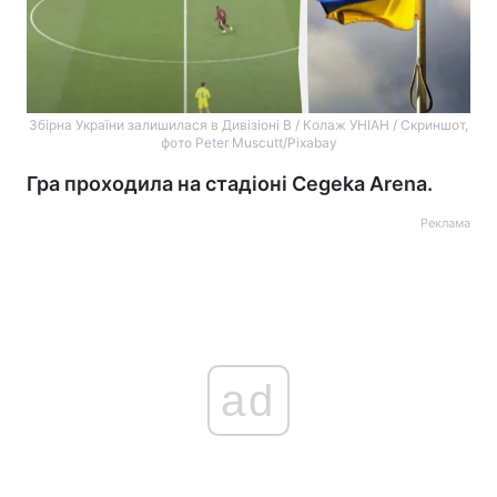
Збірна України залишилася в Дивізіоні B / Колаж УНІАН / Скриншот,
фото Peter Muscutt/Pixabay
Гра проходила на стадіоні Cegeka Arena.
Реклама
ad