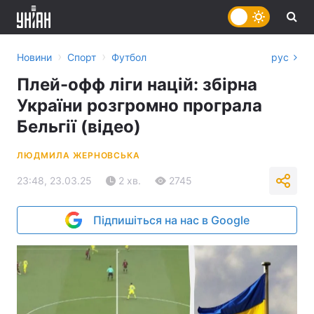
›
›
Новини
Спорт
Футбол
рус
Плей-офф ліги націй: збірна
України розгромно програла
Бельгії (відео)
ЛЮДМИЛА ЖЕРНОВСЬКА
23:48, 23.03.25
2 хв.
2745
Підпишіться на нас в Google