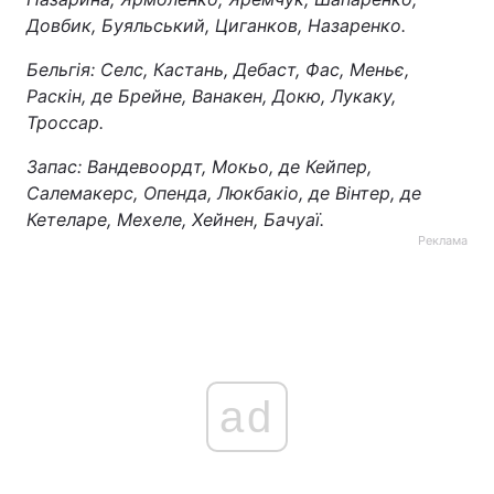
Довбик, Буяльський, Циганков, Назаренко.
Тема оформлення
Бельгія: Селс, Кастань, Дебаст, Фас, Меньє,
Раскін, де Брейне, Ванакен, Докю, Лукаку,
Троссар.
Запас: Вандевоордт, Мокьо, де Кейпер,
Салемакерс, Опенда, Люкбакіо, де Вінтер, де
Кетеларе, Мехеле, Хейнен, Бачуаї.
Реклама
ad