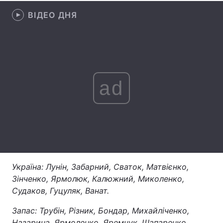
ВІДЕО ДНЯ
Лонгріди
Відео з Youtube
Статті
Інтерв'ю
Думки
ad
Архів
Вакансії
Контакти
Послуги
Україна: Лунін, Забарний, Сваток, Матвієнко,
Зінченко, Ярмолюк, Калюжний, Миколенко,
Судаков, Гуцуляк, Ванат.
Запас: Трубін, Різник, Бондар, Михайліченко,
Назарина, Ярмоленко, Яремчук, Шапаренко,