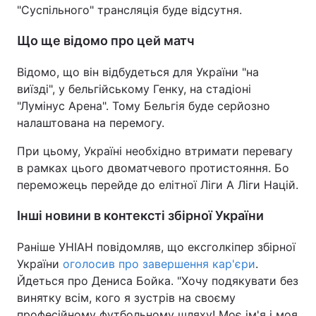
"Суспільного" трансляція буде відсутня.
Що ще відомо про цей матч
Відомо, що він відбудеться для України "на
виїзді", у бельгійському Генку, на стадіоні
"Лумінус Арена". Тому Бельгія буде серйозно
налаштована на перемогу.
При цьому, Україні необхідно втримати перевагу
в рамках цього двоматчевого протистояння. Бо
переможець перейде до елітної Ліги А Ліги Націй.
Інші новини в контексті збірної України
Раніше УНІАН повідомляв, що ексголкіпер збірної
України
оголосив про завершення кар'єри
.
Йдеться про Дениса Бойка. "Хочу подякувати без
винятку всім, кого я зустрів на своєму
професійному футбольному шляху! Моє ім'я і моя