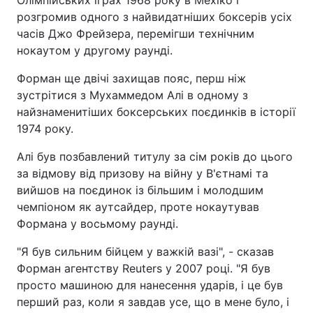
Олімпійських іграх 1968 року в Мехіко і
розгромив одного з найвидатніших боксерів усіх
часів Джо Фрейзера, перемігши технічним
нокаутом у другому раунді.
Форман ще двічі захищав пояс, перш ніж
зустрітися з Мухаммедом Алі в одному з
найзнаменитіших боксерських поєдинків в історії
1974 року.
Алі був позбавлений титулу за сім років до цього
за відмову від призову на війну у В'єтнамі та
вийшов на поєдинок із більшим і молодшим
чемпіоном як аутсайдер, проте нокаутував
Формана у восьмому раунді.
"Я був сильним бійцем у важкій вазі", - сказав
Форман агентству Reuters у 2007 році. "Я був
просто машиною для нанесення ударів, і це був
перший раз, коли я завдав усе, що в мене було, і