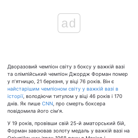
ad
Дворазовий чемпіон світу з боксу у важкій вазі
та олімпійський чемпіон Джордж Форман помер
у п'ятницю, 21 березня, у віці 76 років. Він є
найстарішим чемпіоном світу у важкій вазі в
історії
, володіючи титулом у віці 46 років і 170
днів. Як пише
CNN
, про смерть боксера
повідомила його сім'я.
У 19 років, провівши свій 25-й аматорський бій,
Форман завоював золоту медаль у важкій вазі на