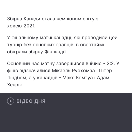
Збірна Канади стала чемпіоном світу з
хокею-2021.
Головна
Війна
У фінальному матчі канадці, які проводили цей
Україна
Політика
турнір без основних гравців, в овертаймі
обіграли збірну Фінляндії.
Економіка
Світ
Основний час матчу завершився внічию - 2:2. У
Спорт
Наука
фінів відзначилися Мікаель Руохомаа і Пітер
Ліндбом, а у канадців - Макс Комтуа і Адам
Техно і зв'язок
Лайт
Хенрік.
Зброя
Інциденти
ВІДЕО ДНЯ
Здоров'я
Туризм
Цікавинки
Погода
Екологія
Регіони