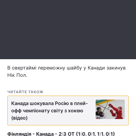
Лонгріди
Відео з Youtube
Статті
Інтерв'ю
Думки
Архів
Вакансії
В овертаймі переможну шайбу у Канади закинув
Контакти
Нік Пол.
Послуги
ЧИТАЙТЕ ТАКОЖ
Канада шокувала Росію в плей-
офф чемпіонату світу з хокею
(відео)
Фінляндія - Канада - 2:3 ОТ (1:0, 0:1, 1:1, 0:1)