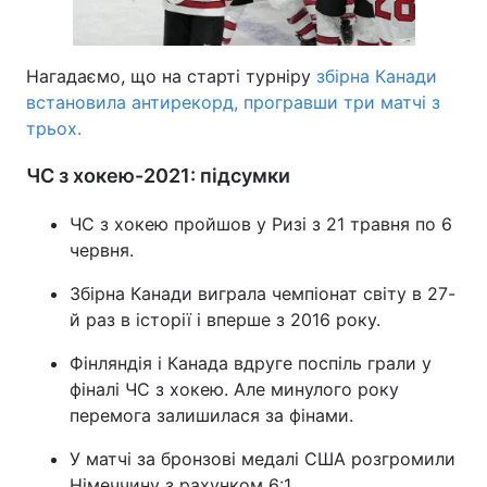
Нагадаємо, що на старті турніру
збірна Канади
встановила антирекорд, програвши три матчі з
трьох.
ЧС з хокею-2021: підсумки
ЧС з хокею пройшов у Ризі з 21 травня по 6
червня.
Збірна Канади виграла чемпіонат світу в 27-
й раз в історії і вперше з 2016 року.
Фінляндія і Канада вдруге поспіль грали у
фіналі ЧС з хокею. Але минулого року
перемога залишилася за фінами.
У матчі за бронзові медалі США розгромили
Німеччину з рахунком 6:1.