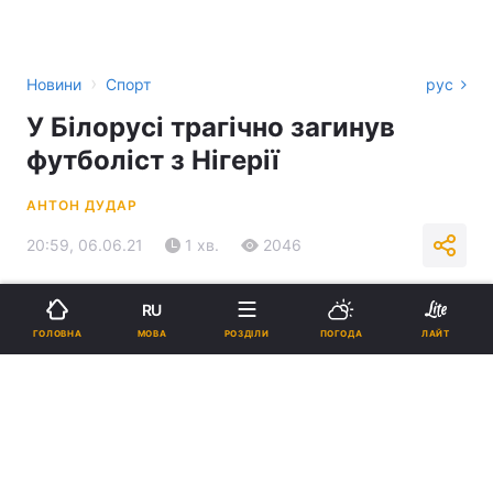
›
Новини
Спорт
рус
У Білорусі трагічно загинув
футболіст з Нігерії
АНТОН ДУДАР
20:59, 06.06.21
1 хв.
2046
Підпишіться на нас в Google
RU
МОВА
ГОЛОВНА
РОЗДІЛИ
ПОГОДА
ЛАЙТ