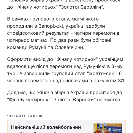
до "Фіналу чотирьох" "Золотої Євроліги".
В рамках групового етапу, матчі якого
проходили в Запоріжжі, українці здобули
стовідсотковий результат - чотири перемоги в
чотирьох матчах. По два рази були обіграні
команди Румунії та Словаччини.
Оформити вихід до "Фіналу чотирьох" українцям
вдалося ще після перемоги над Румунією в 3-му
турі. А завершили груповий етап "жовто-сині" 6
червня перемогою над словаками з рахунком 3:1.
Додамо, що жіноча збірна України пробитися до
"Фіналу чотирьох" "Золотої Євроліги" не змогла.
ЧИТАЙТЕ ТАКОЖ
Найсильніший волейбольний