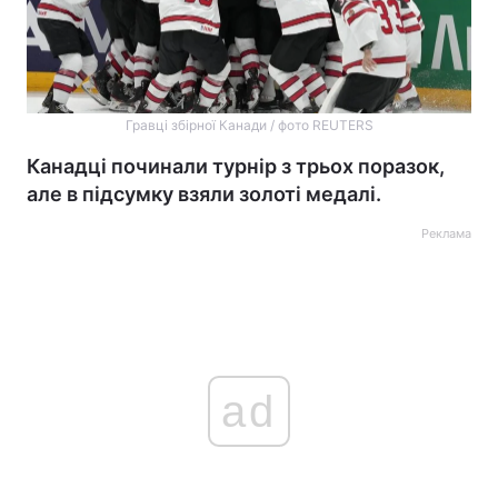
Гравці збірної Канади / фото REUTERS
Канадці починали турнір з трьох поразок,
але в підсумку взяли золоті медалі.
Реклама
ad