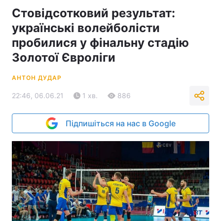
Стовідсотковий результат:
українські волейболісти
пробилися у фінальну стадію
Золотої Євроліги
АНТОН ДУДАР
22:46, 06.06.21
1 хв.
886
Підпишіться на нас в Google