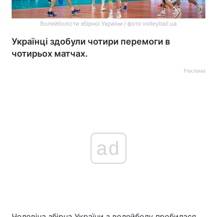
Волейболісти збірної України / фото volleyball.ua
Українці здобули чотири перемоги в
чотирьох матчах.
Реклама
ad
Чоловіча збірна України з волейболу пробилася