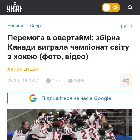
›
Новини
Спорт
рус
Перемога в овертаймі: збірна
Канади виграла чемпіонат світу
з хокею (фото, відео)
АНТОН ДУДАР
23:19, 06.06.21
1 хв.
1898
Підпишіться на нас в Google