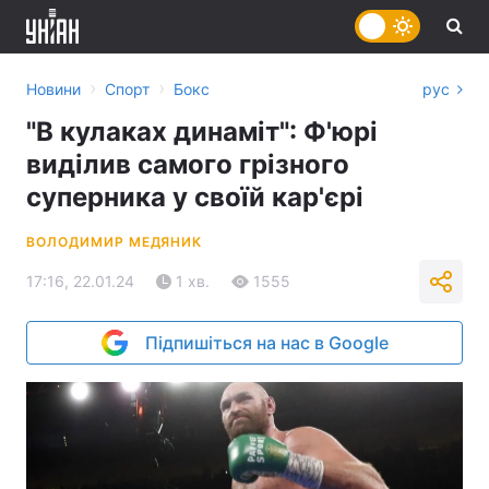
›
›
Новини
Спорт
Бокс
рус
"В кулаках динаміт": Ф'юрі
виділив самого грізного
суперника у своїй кар'єрі
ВОЛОДИМИР МЕДЯНИК
17:16, 22.01.24
1 хв.
1555
Підпишіться на нас в Google