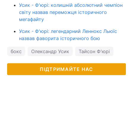
Усик - Ф'юрі: колишній абсолютний чемпіон
світу назвав переможця історичного
мегафайту
Усик - Ф'юрі: легендарний Леннокс Льюїс
назвав фаворита історичного бою
бокс
Олександр Усик
Тайсон Ф'юрі
ПІДТРИМАЙТЕ НАС