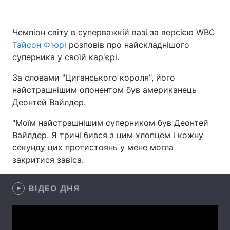
Чемпіон світу в суперважкій вазі за версією WBC
Тайсон Ф'юрі
Головна
розповів про найскладнішого
Війна
суперника у своїй кар'єрі.
Україна
Політика
За словами "Циганського короля", його
найстрашнішим опонентом був американець
Економіка
Світ
Деонтей Вайлдер.
Спорт
Наука
"Моїм найстрашнішим суперником був Деонтей
Вайлдер. Я тричі бився з цим хлопцем і кожну
Техно і зв'язок
Лайт
секунду цих протистоянь у мене могла
Зброя
Інциденти
закритися завіса.
Здоров'я
Туризм
ВІДЕО ДНЯ
Цікавинки
Погода
Екологія
Регіони