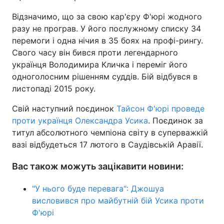
Відзначимо, що за свою кар'єру Ф'юрі жодного
Тема оформлення
разу не програв. У його послужному списку 34
перемоги і одна нічия в 35 боях на профі-рингу.
Свого часу він бився проти легендарного
українця Володимира Кличка і переміг його
одноголосним рішенням суддів. Бій відбувся в
листопаді 2015 року.
Свій наступний поєдинок
Тайсон Ф'юрі проведе
проти українця Олександра Усика
. Поєдинок за
титул абсолютного чемпіона світу в суперважкій
вазі відбудеться 17 лютого в Саудівській Аравії.
Вас також можуть зацікавити новини:
"У нього буде перевага": Джошуа
висловився про майбутній бій Усика проти
Ф'юрі