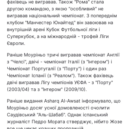
фахівець не вигравав. Також "Рома" стала
другою командою, з якою "особливий" не
вигравав національний чемпіонат. З попереднім
клубом "Манчестер Юнайтед" він завоював на
внутрішній арені Кубок Футбольної ліги і
Суперкубок, а на міжнародній - трофей Ліги
Європи.
Раніше Моуріньо тричі вигравав чемпіонат Англії
з "Челсі", двічі - чемпіонат Італії (з "Інтером") і
Чемпіонат Португалії (з "Порту") і один раз
Чемпіонат Іспанії (з "Реалом"). Також фахівець
двічі вигравав Лігу чемпіонів УЄФА - з "Порту"
(2003/04) та з "Інтером" (2009/10).
Раніше видання Asharq Al-Awsat інформувало, що
Моуріньо досяг усної домовленості очолити
Саудівський "Аль-Шабаб". Однак іспанський
журналіст Педро Мората стверджує, нібито Жозе
все ще чекає кращих пропозицій.