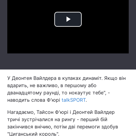
Лонгріди
Play
Відео з Youtube
Статті
Video
Інтерв'ю
Думки
Архів
Вакансії
Контакти
У Деонтея Вайлдера в кулаках динаміт. Якщо він
Послуги
вдарить, не важливо, в першому або
дванадцятому раунді, то нокаутує тебе", -
наводить слова Ф'юрі
talkSPORT
.
Нагадаємо, Тайсон Ф'юрі і Деонтей Вайлдер
тричі зустрічалися на рингу - перший бій
закінчився внічию, потім дві перемоги здобув
"Циганський король".