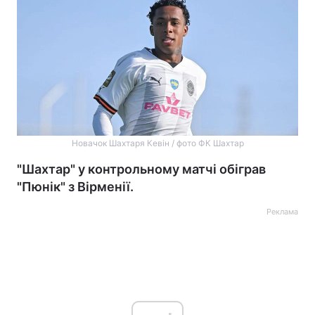
Новачок Шахтаря Кевін / фото ФК Шахтар
"Шахтар" у контрольному матчі обіграв
"Пюнік" з Вірменії.
Реклама