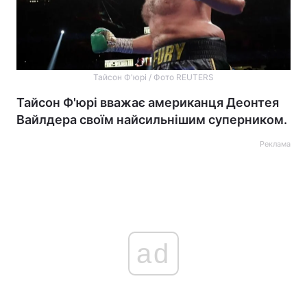
Тайсон Ф'юрі / Фото REUTERS
Тайсон Ф'юрі вважає американця Деонтея
Вайлдера своїм найсильнішим суперником.
Реклама
ad