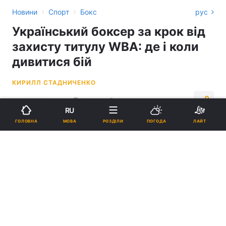
›
›
Новини
Спорт
Бокс
рус
Український боксер за крок від
захисту титулу WBA: де і коли
дивитися бій
КИРИЛЛ СТАДНИЧЕНКО
14:37, 22.01.24
2 хв.
1010
RU
МОВА
ГОЛОВНА
РОЗДІЛИ
ПОГОДА
ЛАЙТ
Підпишіться на нас в Google