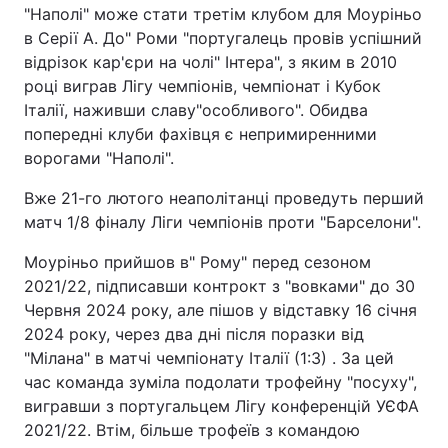
"Наполі" може стати третім клубом для Моуріньо
в Серії А. До" Роми "португалець провів успішний
відрізок кар'єри на чолі" Інтера", з яким в 2010
році виграв Лігу чемпіонів, чемпіонат і Кубок
Італії, наживши славу"особливого". Обидва
попередні клуби фахівця є непримиренними
ворогами "Наполі".
Вже 21-го лютого неаполітанці проведуть перший
матч 1/8 фіналу Ліги чемпіонів проти "Барселони".
Моуріньо прийшов в" Рому" перед сезоном
2021/22, підписавши контрокт з "вовками" до 30
Червня 2024 року, але пішов у відставку 16 січня
2024 року, через два дні після поразки від
"Мілана" в матчі чемпіонату Італії (1:3) . За цей
час команда зуміла подолати трофейну "посуху",
вигравши з португальцем Лігу конференцій УЄФА
2021/22. Втім, більше трофеїв з командою