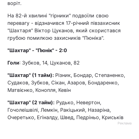
воріт.
На 82-й хвилині "гірники" подвоїли свою
перевагу - відзначився 17-річний півзахисник
"Шахтаря" Віктор Цуканов, який скористався
грубою помилкою захисників "Пюніка".
"Шахтар" - "Пюнік" - 2:0
Голи
: Зубков, 14, Цуканов, 82
"Шахтар" (1 тайм):
Різник, Бондар, Степаненко,
Судаков, Зубков, Сікан, Азаров, Бондаренко,
Матвієнко, Конопля, Кевін
"Шахтар" (2 тайм):
Рудько, Невертон,
Гочолеішвілі, Лемкін, Ракіцький, Назаріна,
Очеретько, Егіналду, Швед, Педріньо, Криськів
Реклама