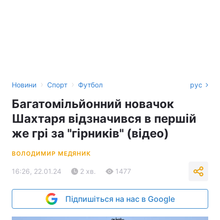
›
›
Новини
Спорт
Футбол
рус
Багатомільйонний новачок
Шахтаря відзначився в першій
же грі за "гірників" (відео)
ВОЛОДИМИР МЕДЯНИК
16:26, 22.01.24
2 хв.
1477
Підпишіться на нас в Google