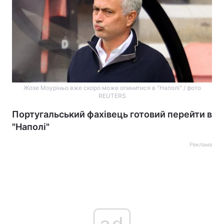
Жозе Моуріньо вже скоро може опинитися в "Наполі" / фото
REUTERS
Португальський фахівець готовий перейти в
"Наполі"
Реклама