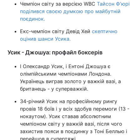
Чемпіон світу за версією WBC
Тайсон Ф'юрі
поділився своєю думкою про майбутній
поєдинок.
Екс-чемпіон світу Девід Хей
скептично
оцінив шанси Усика.
Усик - Джошуа: профайл боксерів
І Олександр Усик, і Ентоні Джошуа є
олімпійськими чемпіонами Лондона.
Українець виграв золото у важкій вазі, а
британець - у суперважкій.
34-річний Усик на професійному рингу
провів 18 боїв і у всіх здобув перемоги (13 -
нокаутом). Усик ставав абсолютним
чемпіоном світу у важкій вазі, після чого
захистив пояси в поєдинку з Тоні Беллью і
перейшов в супертяжі.