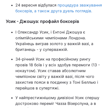
24 вересня відбулася
процедура зважування
боксерів, а також друга дуель поглядів.
Усик - Джошуа: профайл боксерів
І Олександр Усик, і Ентоні Джошуа є
олімпійськими чемпіонами Лондона.
Українець виграв золото у важкій вазі, а
британець - у суперважкій.
34-річний Усик на професійному рингу
провів 18 боїв і у всіх здобув перемоги (13 -
нокаутом). Усик ставав абсолютним
чемпіоном світу у важкій вазі, після чого
захистив пояси в поєдинку з Тоні Беллью і
перейшов в супертяжі.
У найпрестижнішому дивізіоні Усик спершу
достроково переміг Чазза Візерспуна, а в