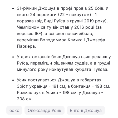
31-річний Джошуа в профі провів 25 боїв. У
нього 24 перемоги (22 - нокаутом) і 1
поразка (від Енді Руїса в грудні 2019 року).
Чемпіоном світу він став у 2016 році (за
версією IBF), а всі свої пояси зібрав,
перемігши Володимира Кличка і Джозефа
Паркера.
У двох останніх боях Джошуа взяв реванш у
Руїса, перемігши рішенням суддів, а в грудні
минулого року нокаутував Кубрата Пулєва.
Усик поступається Джошуа в габаритах.
Зріст українця - 191 см, а британця - 198 см.
Розмах рук в Усика - 198 см, у Джошуа -
208 см.
бокс
Олександр Усик
Ентоні Джошуа