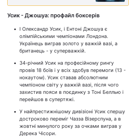
Усик - Джошуа: профайл боксерів
І Олександр Усик, і Ентоні Джошуа є
олімпійськими чемпіонами Лондона.
Українець виграв золото у важкій вазі, а
британець - у суперважкій.
34-річний Усик на професійному рингу
провів 18 боїв і у всіх здобув перемоги (13 -
нокаутом). Усик ставав абсолютним
чемпіоном світу у важкій вазі, після чого
захистив пояси в поєдинку з Тоні Беллью і
перейшов в супертяжі.
У найпрестижнішому дивізіоні Усик спершу
достроково переміг Чазза Візерспуна, а в
жовтні минулого року за очками виграв у
Дерека Чісори.