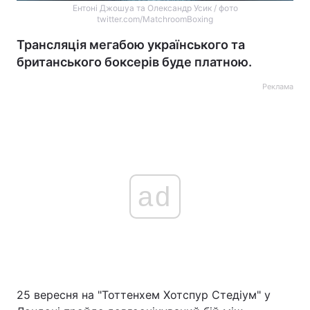
Ентоні Джошуа та Олександр Усик / фото
twitter.com/MatchroomBoxing
Трансляція мегабою українського та
британського боксерів буде платною.
Реклама
ad
25 вересня на "Тоттенхем Хотспур Стедіум" у