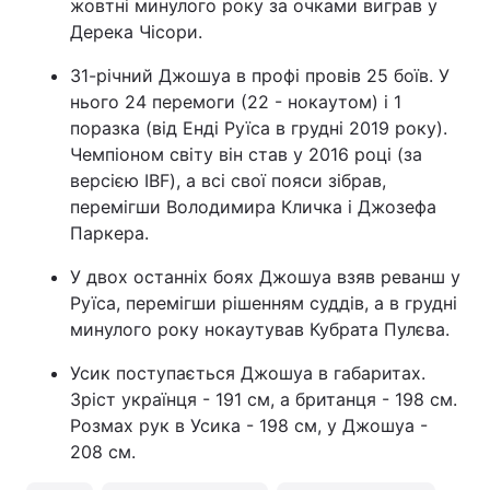
жовтні минулого року за очками виграв у
Дерека Чісори.
31-річний Джошуа в профі провів 25 боїв. У
нього 24 перемоги (22 - нокаутом) і 1
поразка (від Енді Руїса в грудні 2019 року).
Чемпіоном світу він став у 2016 році (за
версією IBF), а всі свої пояси зібрав,
перемігши Володимира Кличка і Джозефа
Паркера.
У двох останніх боях Джошуа взяв реванш у
Руїса, перемігши рішенням суддів, а в грудні
минулого року нокаутував Кубрата Пулєва.
Усик поступається Джошуа в габаритах.
Зріст українця - 191 см, а британця - 198 см.
Розмах рук в Усика - 198 см, у Джошуа -
208 см.