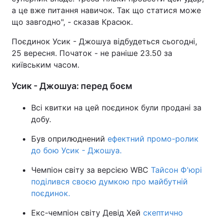
а це вже питання навичок. Так що статися може
Тема оформлення
що завгодно", - сказав Красюк.
Поєдинок Усик - Джошуа відбудеться сьогодні,
25 вересня. Початок - не раніше 23.50 за
київським часом.
Усик - Джошуа: перед боєм
Всі квитки на цей поєдинок були продані за
добу.
Був оприлюднений
ефектний промо-ролик
до бою Усик - Джошуа.
Чемпіон світу за версією WBC
Тайсон Ф'юрі
поділився своєю думкою про майбутній
поєдинок.
Екс-чемпіон світу Девід Хей
скептично