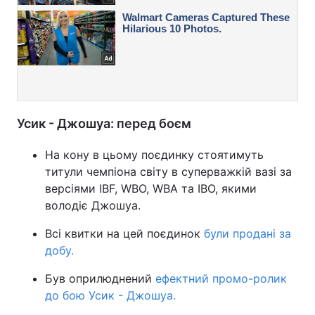
Усик - Джошуа: перед боєм
На кону в цьому поєдинку стоятимуть
титули чемпіона світу в суперважкій вазі за
версіями IBF, WBO, WBA та IBO, якими
володіє Джошуа.
Всі квитки на цей поєдинок
були продані за
добу.
Був оприлюднений
ефектний промо-ролик
до бою Усик - Джошуа.