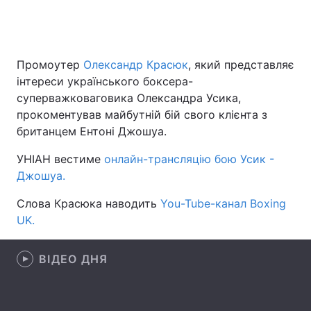
Головна
Війна
Промоутер
Олександр Красюк
, який представляє
інтереси українського боксера-
Україна
Політика
суперважковаговика Олександра Усика,
прокоментував майбутній бій свого клієнта з
Економіка
Світ
британцем Ентоні Джошуа.
Спорт
Наука
УНІАН вестиме
онлайн-трансляцію бою Усик -
Джошуа.
Техно і зв'язок
Лайт
Слова Красюка наводить
You-Tube-канал Boxing
Зброя
Інциденти
UK.
Здоров'я
Туризм
ВІДЕО ДНЯ
Цікавинки
Погода
Екологія
Регіони