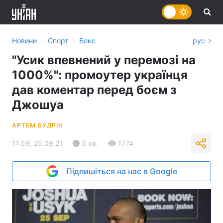
›
›
Новини
Спорт
Бокс
рус
"Усик впевнений у перемозі на
1000%": промоутер українця
дав коментар перед боєм з
Джошуа
АРТЕМ БУДРІН
11:59, 25.09.21
3 хв.
1774
Підпишіться на нас в Google