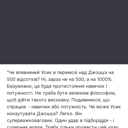
Лонгріди
Відео з Youtube
Статті
Інтерв'ю
Думки
Архів
Вакансії
Контакти
"Чи впевнений Усик в перемозі над Джошуа на
Послуги
500 відсотків? Ні, зараз не на 500, а на 1000%.
Безумовно, це буде протистояння навичок і
потужності. Не треба бути великим філософом,
щоб дійти такого висновку. Подивимося, що
спрацює - навички або потужність. Чи може Усик
нокаутувати Джошуа? Легко. Він
суперважковаговик. Один удар в підборіддя - і
суперник впаде. Треба тільки провести цей удар,