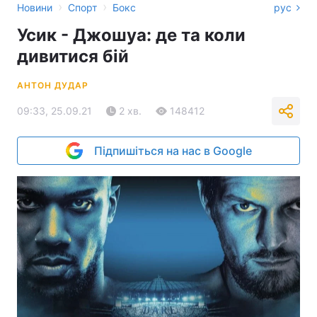
›
›
Новини
Спорт
Бокс
рус
Усик - Джошуа: де та коли
дивитися бій
АНТОН ДУДАР
09:33, 25.09.21
2 хв.
148412
Підпишіться на нас в Google