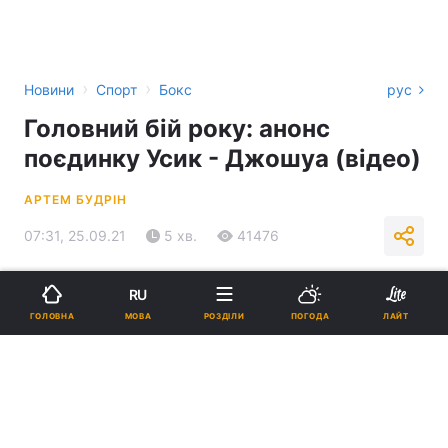
›
›
Новини
Спорт
Бокс
рус
Головний бій року: анонс
поєдинку Усик - Джошуа (відео)
АРТЕМ БУДРІН
07:31, 25.09.21
5 хв.
41476
Підпишіться на нас в Google
RU
МОВА
ГОЛОВНА
РОЗДІЛИ
ПОГОДА
ЛАЙТ