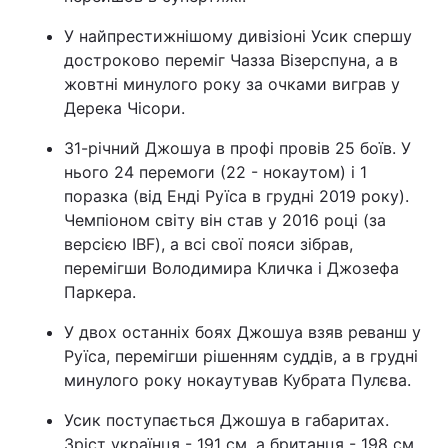
У найпрестижнішому дивізіоні Усик спершу
достроково переміг Чазза Візерспуна, а в
жовтні минулого року за очками виграв у
Дерека Чісори.
31-річний Джошуа в профі провів 25 боїв. У
нього 24 перемоги (22 - нокаутом) і 1
поразка (від Енді Руїса в грудні 2019 року).
Чемпіоном світу він став у 2016 році (за
версією IBF), а всі свої пояси зібрав,
перемігши Володимира Кличка і Джозефа
Паркера.
У двох останніх боях Джошуа взяв реванш у
Руїса, перемігши рішенням суддів, а в грудні
минулого року нокаутував Кубрата Пулєва.
Усик поступається Джошуа в габаритах.
Зріст українця - 191 см, а британця - 198 см.