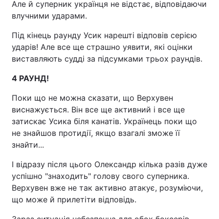
Але й суперник українця не відстає, відповідаючи
влучними ударами.
Під кінець раунду Усик нарешті відповів серією
ударів! Але все ще страшно уявити, які оцінки
виставляють судді за підсумками трьох раундів.
4 РАУНД!
Поки що не можна сказати, що Верхувен
виснажується. Він все ще активний і все ще
затискає Усика біля канатів. Українець поки що
не знайшов протидії, якщо взагалі зможе її
знайти...
І відразу після цього Олександр кілька разів дуже
успішно "знаходить" голову свого суперника.
Верхувен вже не так активно атакує, розуміючи,
що може й прилетіти відповідь.