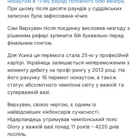
нокаутом в 11-му раунді головного бою вечора.
При цьому після десяти раундів у суддівських
Тема оформлення
записках була зафіксована нічия.
Сам Верхувен після поєдинку висловив незгоду з
рішенням рефері зупинити бій буквально перед
фінальним гонгом.
Для Усика ця перемога стала 25-ю у професійній
кар’єрі. Українець залишається непереможеним з
моменту дебюту на профі-рингу у 2013 році. На
його рахунку 16 перемог нокаутом, а також
статус абсолютного чемпіона світу у важкій та
суперважкій вазі.
Верхувен, своєю чергою, є одним із
найвідоміших кікбоксерів сучасності.
Нідерландець утримував чемпіонський пояс
Glory у важкій вазі понад 11 років – 4220 днів
поспіль.