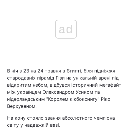
ad
В ніч з 23 на 24 травня в Єгипті, біля підніжжя
стародавніх пірамід Гізи на унікальній арені під
відкритим небом, відбувся історичний мегафайт
між українцем Олександром Усиком та
нідерландським "Королем кікбоксингу" Ріко
Верхувеном.
На кону стояло звання абсолютного чемпіона
світу у надважкій вазі.