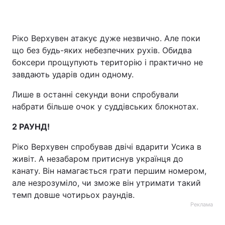
Ріко Верхувен атакує дуже незвично. Але поки
що без будь-яких небезпечних рухів. Обидва
боксери прощупують територію і практично не
завдають ударів один одному.
Лише в останні секунди вони спробували
набрати більше очок у суддівських блокнотах.
2 РАУНД!
Ріко Верхувен спробував двічі вдарити Усика в
живіт. А незабаром притиснув українця до
канату. Він намагається грати першим номером,
але незрозуміло, чи зможе він утримати такий
темп довше чотирьох раундів.
Реклама