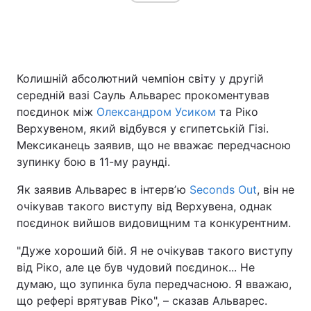
Головна
Війна
Колишній абсолютний чемпіон світу у другій
Україна
Політика
середній вазі Сауль Альварес прокоментував
поєдинок між
Олександром Усиком
та Ріко
Економіка
Світ
Верхувеном, який відбувся у єгипетській Гізі.
Мексиканець заявив, що не вважає передчасною
Спорт
Наука
зупинку бою в 11-му раунді.
Техно і зв'язок
Лайт
Як заявив Альварес в інтервʼю
Seconds Out
, він не
очікував такого виступу від Верхувена, однак
Зброя
Інциденти
поєдинок вийшов видовищним та конкурентним.
Здоров'я
Туризм
"Дуже хороший бій. Я не очікував такого виступу
від Ріко, але це був чудовий поєдинок... Не
Цікавинки
Погода
думаю, що зупинка була передчасною. Я вважаю,
що рефері врятував Ріко", – сказав Альварес.
Екологія
Регіони