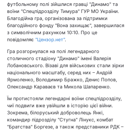
футбольному полі зійшлися гравці "Динамо" та
воїни "Спецпідрозділу Тимура" ГУР МО України.
Благодійна гра, організована за підтримки
благодійного фонду "Вона захищає", завершилася
з символічним рахунком 10:10. Про це
повідомляє
"Цензор.нет"
.
Гра розгорнулася на полі легендарного
столичного стадіону "Динамо" імені Валерія
Лобановського. Візаві для військових стали зірки
національного масштабу, серед них – Андрій
Ярмоленко, Володимир Бражко, Денис Попов,
Олександр Караваєв та Микола Шапаренко.
Їм протистояли легендарні воїни спецпідрозділу,
чиї подвиги вже увійшли в історію цієї війни.
Зокрема, білоруський доброволець Янкі,
командир підрозділу "Стугна" Лінукс, комбат
"Братства" Боргезе, а також представники РДК –