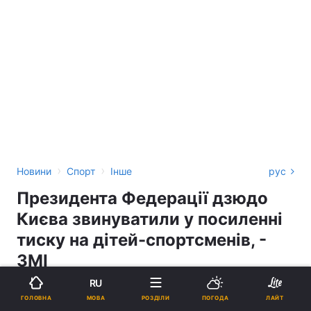
›
›
Новини
Спорт
Інше
рус
Президента Федерації дзюдо
Києва звинуватили у посиленні
тиску на дітей-спортсменів, -
ЗМІ
RU
ІВАН БОЙКО
МОВА
ГОЛОВНА
РОЗДІЛИ
ПОГОДА
ЛАЙТ