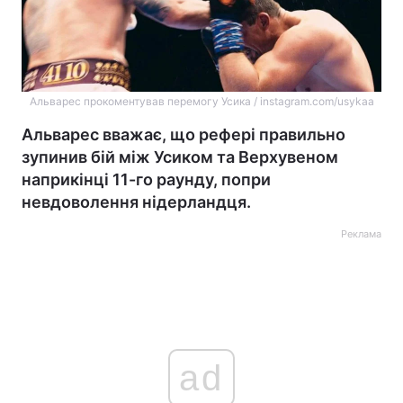
Альварес прокоментував перемогу Усика / instagram.com/usykaa
Альварес вважає, що рефері правильно
зупинив бій між Усиком та Верхувеном
наприкінці 11-го раунду, попри
невдоволення нідерландця.
Реклама
ad