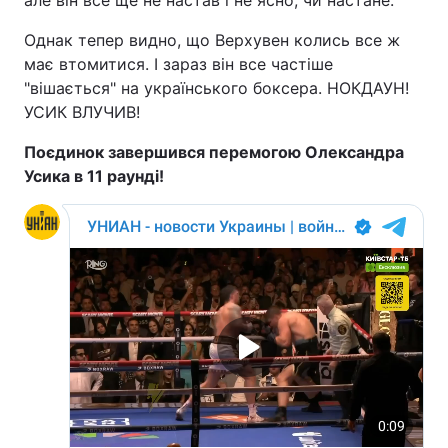
але він все ще не настав і не ясно, чи настане.
Однак тепер видно, що Верхувен колись все ж
має втомитися. І зараз він все частіше
"вішається" на українського боксера. НОКДАУН!
УСИК ВЛУЧИВ!
Поєдинок завершився перемогою Олександра
Усика в 11 раунді!