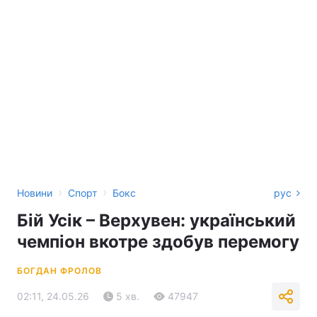
›
›
Новини
Спорт
Бокс
рус
Бій Усік – Верхувен: український
чемпіон вкотре здобув перемогу
БОГДАН ФРОЛОВ
02:11, 24.05.26
5 хв.
47947