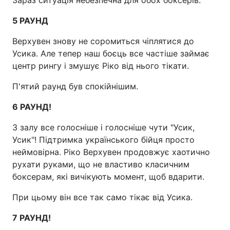
Зараз ситуація небезпечна для обох боксерів.
5 РАУНД
Верхувен знову не соромиться чіплятися до
Усика. Але тепер наш боєць все частіше займає
центр рингу і змушує Ріко від нього тікати.
П'ятий раунд був спокійнішим.
6 РАУНД!
З залу все голосніше і голосніше чути "Усик,
Усик"! Підтримка українського бійця просто
неймовірна. Ріко Верхувен продовжує хаотично
рухати руками, що не властиво класичним
боксерам, які вичікують момент, щоб вдарити.
При цьому він все так само тікає від Усика.
7 РАУНД!