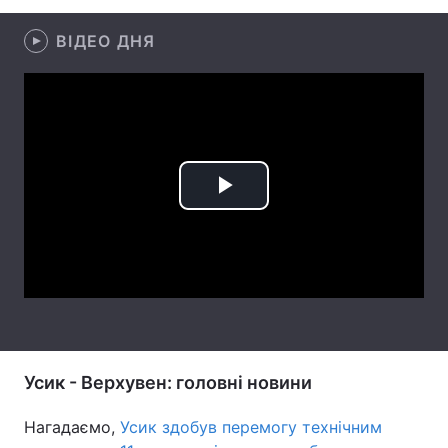
Лонгріди
ВІДЕО ДНЯ
Відео з Youtube
Статті
Інтерв'ю
Думки
Архів
Вакансії
Play
Контакти
Video
Послуги
Усик - Верхувен: головні новини
Нагадаємо,
Усик здобув перемогу технічним