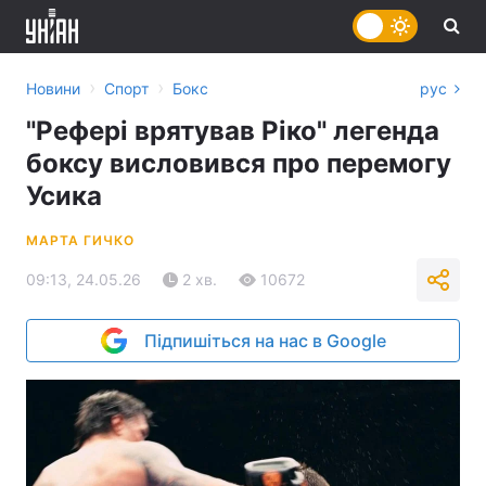
›
›
Новини
Спорт
Бокс
рус
"Рефері врятував Ріко" легенда
боксу висловився про перемогу
Усика
МАРТА ГИЧКО
09:13, 24.05.26
2 хв.
10672
Підпишіться на нас в Google