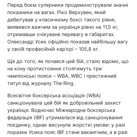
Перед боєм суперники продемонстрували значні
показники на вагах. Ріко Верхувен, який
дебютував у класичному боксі такого рівня,
виявився важчим за українця рівно на 11,5 кг,
отримавши очікуване перевагу в габаритах.
Олександр Усик офіційно показав найбільшу вагу
у своїй професійній кар'єрі – 105,8 кг.
Ще до того, як почався цей бій, стало відомо, що
на кону протистояння стоятимуть три
чемпіонські пояси – WBA, WBC і престижний
титул від журналу The Ring.
Всесвітня боксерська асоціація (WBA)
санкціонувала цей бій як добровільний захист
українця. Водночас Міжнародна боксерська
федерація (IBF) утрималася від санкціонування
поєдинку, однак висунула жорсткі умови: у разі
поразки Усика пояс IBF стане вакантним, а в разі