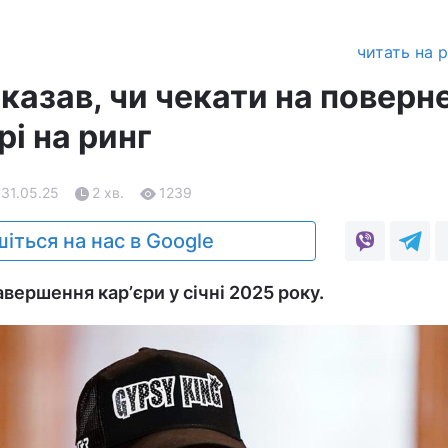
читать на 
казав, чи чекати на поверн
і на ринг
 31.05.25
2 хв.
1239
іться на нас в Google
вершення карʼєри у січні 2025 року.