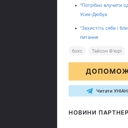
"Потрібно влучити о
Усик-Дюбуа
"Захистіть себе і бл
питання
бокс
Тайсон Ф'юрі
ДОПОМОЖ
Читати УНІАН
НОВИНИ ПАРТНЕР