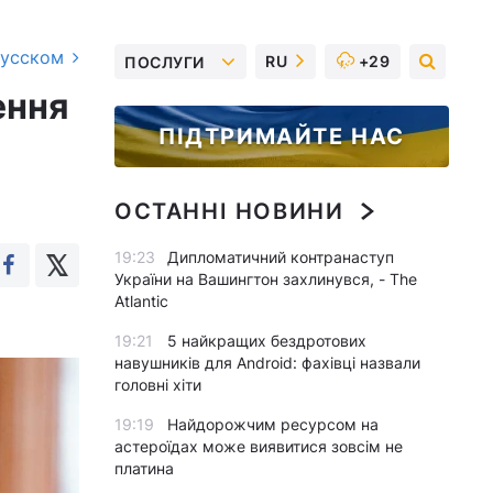
русском
RU
+29
ПОСЛУГИ
ення
ПІДТРИМАЙТЕ НАС
ОСТАННІ НОВИНИ
19:23
Дипломатичний контранаступ
України на Вашингтон захлинувся, - The
Atlantic
19:21
5 найкращих бездротових
навушників для Android: фахівці назвали
головні хіти
19:19
Найдорожчим ресурсом на
астероїдах може виявитися зовсім не
платина