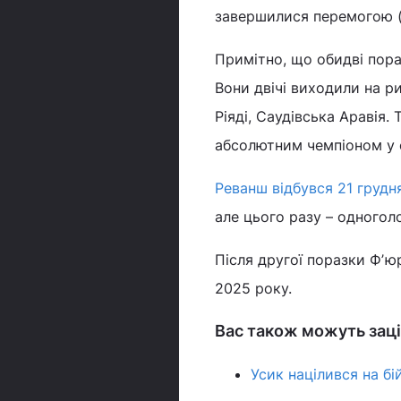
завершилися перемогою (2
Примітно, що обидві пора
Вони двічі виходили на ри
Ріяді, Саудівська Аравія.
абсолютним чемпіоном у с
Реванш відбувся 21 грудн
але цього разу – одногол
Після другої поразки Фʼюр
2025 року.
Вас також можуть заці
Усик націлився на б