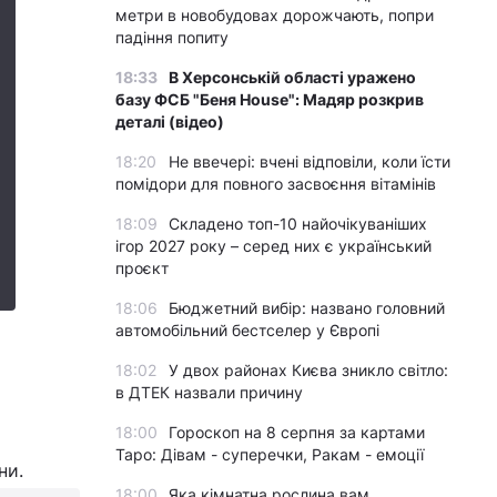
метри в новобудовах дорожчають, попри
падіння попиту
18:33
В Херсонській області уражено
базу ФСБ "Беня House": Мадяр розкрив
деталі (відео)
18:20
Не ввечері: вчені відповіли, коли їсти
помідори для повного засвоєння вітамінів
18:09
Складено топ-10 найочікуваніших
ігор 2027 року – серед них є український
проєкт
18:06
Бюджетний вибір: названо головний
автомобільний бестселер у Європі
18:02
У двох районах Києва зникло світло:
в ДТЕК назвали причину
18:00
Гороскоп на 8 серпня за картами
Таро: Дівам - суперечки, Ракам - емоції
іни.
18:00
Яка кімнатна рослина вам