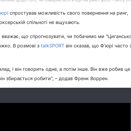
ʼюрі
спростував можливість свого повернення на ринг,
боксерській спільноті не вщухають.
вважає, що спрогнозувати, чи побачимо ми "Циганськ
ажко. В розмові з
talkSPORT
він сказав, що Фʼюрі часто 
лад, і він говорить одне, а потім інше. Він вже робив це
він збирається робити", – додав Френк Воррен.