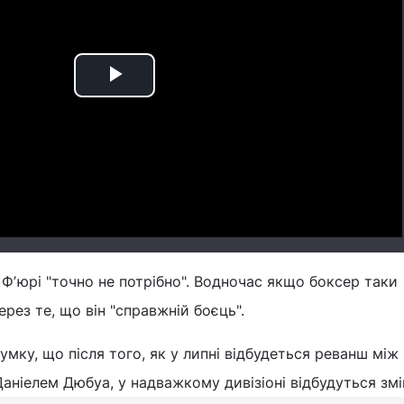
Play
Video
 Фʼюрі "точно не потрібно". Водночас якщо боксер таки
ерез те, що він "справжній боєць".
мку, що після того, як у липні відбудеться реванш між
ніелем Дюбуа, у надважкому дивізіоні відбудуться зм