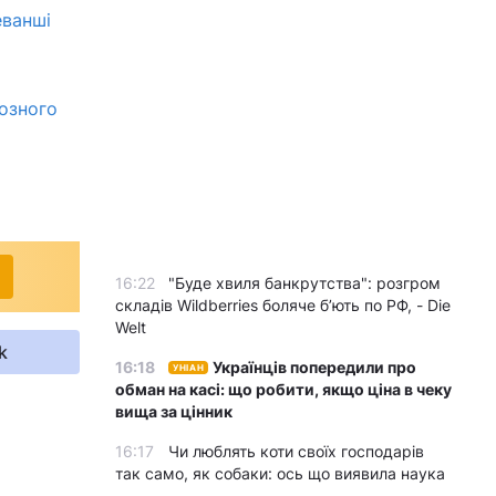
еванші
йозного
16:22
"Буде хвиля банкрутства": розгром
складів Wildberries боляче бʼють по РФ, - Die
Welt
k
16:18
Українців попередили про
УНІАН
обман на касі: що робити, якщо ціна в чеку
вища за цінник
16:17
Чи люблять коти своїх господарів
так само, як собаки: ось що виявила наука