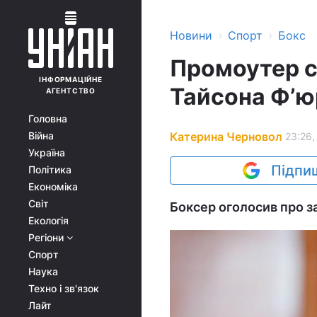
›
›
Новини
Спорт
Бокс
Промоутер с
ІНФОРМАЦІЙНЕ
Тайсона Фʼюр
АГЕНТСТВО
Головна
Катерина Черновол
Війна
23:26,
Україна
Підпиш
Політика
Економіка
Світ
Боксер оголосив про за
Екологія
Регіони
Спорт
Наука
Техно і зв'язок
Лайт