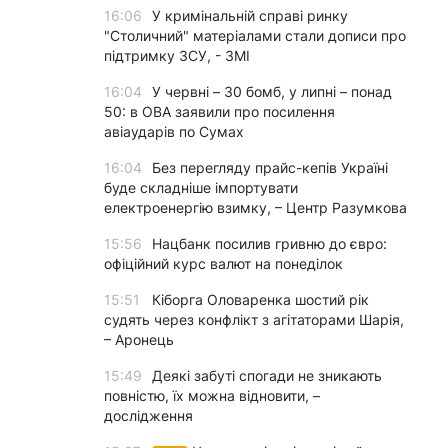
16:06
У кримінальній справі ринку
"Столичний" матеріалами стали дописи про
підтримку ЗСУ, - ЗМІ
16:04
У червні – 30 бомб, у липні – понад
50: в ОВА заявили про посилення
авіаударів по Сумах
16:04
Без перегляду прайс-кепів Україні
буде складніше імпортувати
електроенергію взимку, – Центр Разумкова
15:56
Нацбанк посилив гривню до євро:
офіційний курс валют на понеділок
15:51
Кіборга Оловаренка шостий рік
судять через конфлікт з агітаторами Шарія,
– Аронець
15:49
Деякі забуті спогади не зникають
повністю, їх можна відновити, –
дослідження