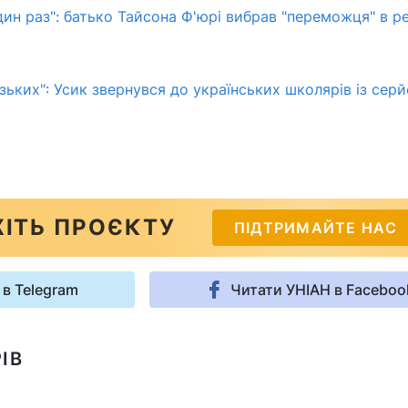
дин раз": батько Тайсона Ф'юрі вибрав "переможця" в р
изьких": Усик звернувся до українських школярів із сер
ІТЬ ПРОЄКТУ
ПІДТРИМАЙТЕ НАС
 в Telegram
Читати УНІАН в Faceboo
ІВ