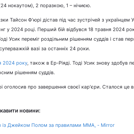
4 нокаутом), 2 поразкою, 1 – нічиєю.
зки Тайсон Фʼюрі дістав під час зустрічей з українцем 
нг у 2024 році. Перший бій відбувся 18 травня 2024 рок
 Тоді Усик переміг роздільним рішенням суддів і став п
уперважкій вазі за останніх 24 роки.
я 2024 року
, також в Ер-Ріяді. Тоді Усик знову здобув п
осним рішенням суддів.
і оголосив про завершення своєї кар'єри. Сталося це в 
кавити новини:
ій із Джейком Полом за правилами ММА, - Mirror