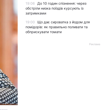
19:06
До 10 годин спізнення: через
обстріли низка поїздів курсують із
затримками
19:00
Що дає сироватка з йодом для
помідорів: як правильно поливати та
обприскувати томати
Реклама
mages