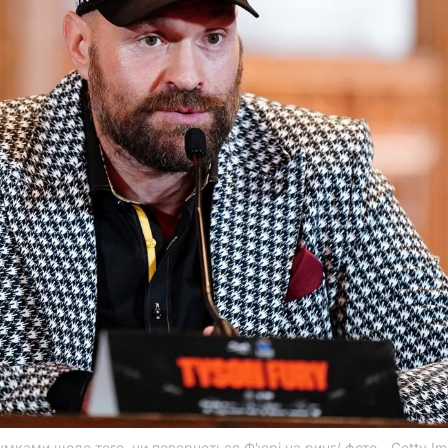
мками щодо того, чи повернеться Ф'юрі на ринг/ фото - Getty I