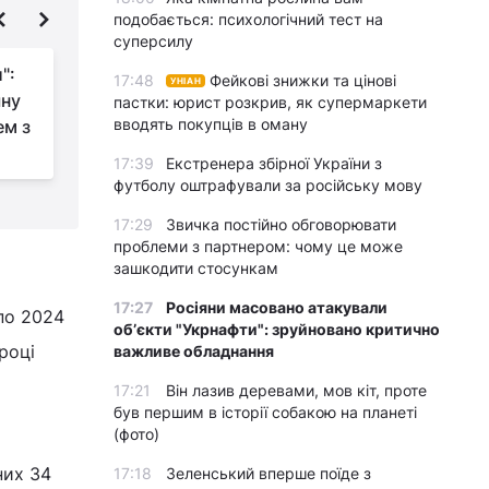
подобається: психологічний тест на
суперсилу
":
Усик заговорив про
17:48
Фейкові знижки та цінові
УНІАН
чну
завершення кар'єри і
пастки: юрист розкрив, як супермаркети
вводять покупців в оману
ем з
сказав, з ким хоче
провести останній бій
У
17:39
Екстренера збірної України з
футболу оштрафували за російську мову
17:29
Звичка постійно обговорювати
проблеми з партнером: чому це може
зашкодити стосункам
17:27
Росіяни масовано атакували
по 2024
обʼєкти "Укрнафти": зруйновано критично
 році
важливе обладнання
17:21
Він лазив деревами, мов кіт, проте
був першим в історії собакою на планеті
(фото)
них 34
17:18
Зеленський вперше поїде з