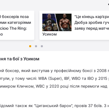
0 боксерів поза
"Це кінець кар’єри
ими категоріями
Дюбуа зробив гу
сією The Ring:
заяву перед матч
во
Усиком
ня та бої з Усиком
ий боксер, який виступав у професійному боксі з 2008 
итули, у тому числі: WBA (Super), IBF, WBO та IBO у 2015
димиром Кличком, WBC у 2020 році після перемоги над
ідомий також як "Циганський барон", провів 37 боїв. З 