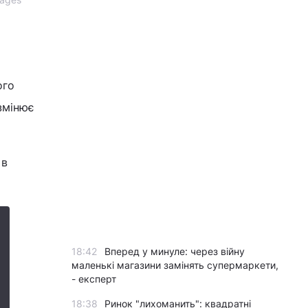
ого
змінює
 в
18:42
Вперед у минуле: через війну
маленькі магазини замінять супермаркети,
- експерт
18:38
Ринок "лихоманить": квадратні