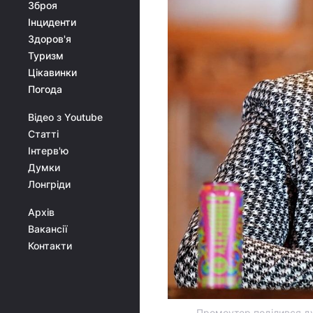
Зброя
Інциденти
Здоров'я
Туризм
Цікавинки
Погода
Відео з Youtube
Статті
Інтерв'ю
Думки
Лонгріди
Архів
Вакансії
Контакти
Промоутер поділився ду