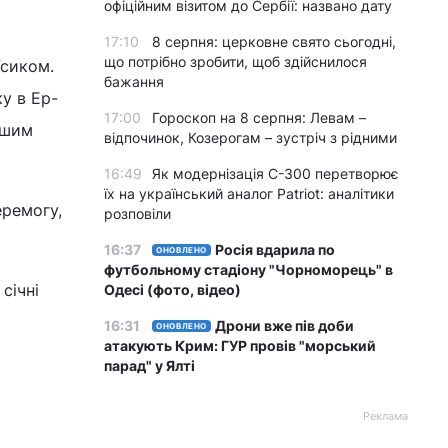
офіційним візитом до Сербії: названо дату
17:10
8 серпня: церковне свято сьогодні,
що потрібно зробити, щоб здійснилося
Усиком.
бажання
у в Ер-
17:00
Гороскоп на 8 серпня: Левам –
ершим
відпочинок, Козерогам – зустріч з рідними
16:49
Як модернізація С-300 перетворює
їх на український аналог Patriot: аналітики
еремогу,
розповіли
16:37
Росія вдарила по
ОНОВЛЕНО
футбольному стадіону "Чорноморець" в
січні
Одесі (фото, відео)
16:31
Дрони вже пів доби
ОНОВЛЕНО
атакують Крим: ГУР провів "морський
парад" у Ялті
Реклама