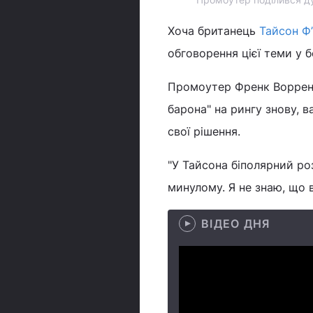
Хоча британець
Тайсон Ф
обговорення цієї теми у 
Промоутер Френк Воррен 
барона" на рингу знову, в
свої рішення.
"У Тайсона біполярний роз
минулому. Я не знаю, що 
ВІДЕО ДНЯ