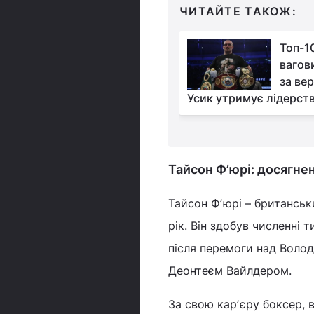
ЧИТАЙТЕ ТАКОЖ:
Усик заговорив про
Топ-1
завершення кар'єри і
вагов
сказав, з ким хоче
за вер
станній бій
Усик утримує лідерст
Тайсон Фʼюрі: досягнен
Тайсон Фʼюрі – британськ
рік. Він здобув численні т
після перемоги над Воло
Деонтеєм Вайлдером.
За свою карʼєру боксер, в