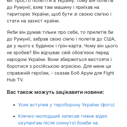
міг просто полетіти в Україну. Тому він полетів
до Румунії, взяв там машину і приїхав на
Тема оформлення
територію України, щоб бути зі своєю сім'єю і
стати на захист країни.
Якби він думав тільки про себе, то прилетів би
до Румунії, забрав свою сім'ю і полетів до США,
де у нього є будинок і грін-карта. Чому він цього
не зробив? Він відчуває свій обов'язок перед
народом України. Вони збираються вистояти і
боротися з російською агресією. Для мене це
справжній героїзм, - сказав Боб Арум для Fight
Hub TV.
Вас також можуть зацікавити новини:
Усик вступив у тероборону України (фото)
Кличко-молодший записав гнівне відео
окупантам після скинутої бомби на