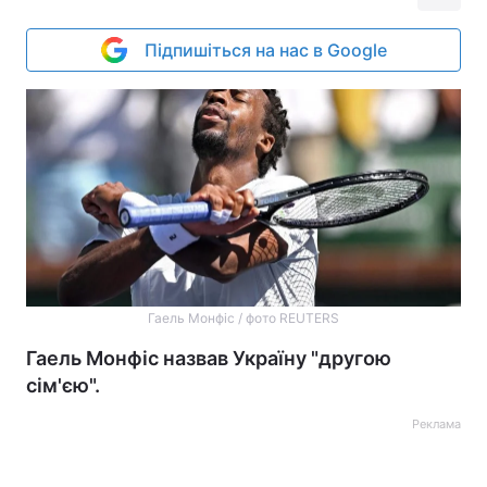
Підпишіться на нас в Google
Гаель Монфіс / фото REUTERS
Гаель Монфіс назвав Україну "другою
сім'єю".
Реклама