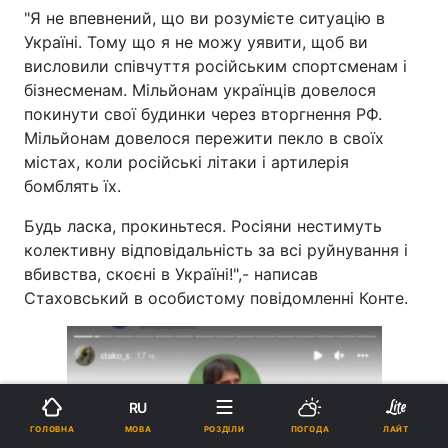
"Я не впевнений, що ви розумієте ситуацію в
Україні. Тому що я не можу уявити, щоб ви
висловили співчуття російським спортсменам і
бізнесменам. Мільйонам українців довелося
покинути свої будинки через вторгнення РФ.
Мільйонам довелося пережити пекло в своїх
містах, коли російські літаки і артилерія
бомблять їх.
Будь ласка, прокиньтеся. Росіяни нестимуть
колективну відповідальність за всі руйнування і
вбивства, скоєні в Україні!",- написав
Стаховський в особистому повідомленні Конте.
RU
МОВА
ГОЛОВНА
РОЗДІЛИ
ПОГОДА
ЛАЙТ