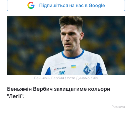
Підпишіться на нас в Google
Беньямін Вербич / фото Динамо Київ
Беньямін Вербич захищатиме кольори
"Легії".
Реклама