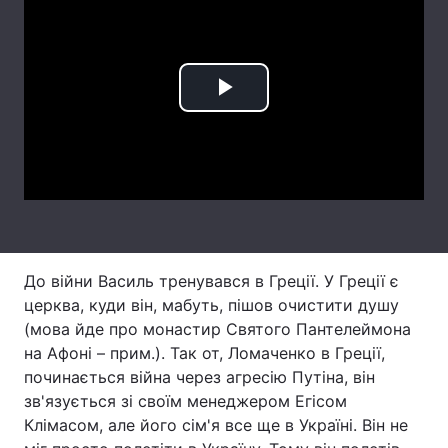
Лонгріди
Відео з Youtube
Статті
Play
Інтерв'ю
Думки
Video
Архів
Вакансії
Контакти
Послуги
До війни Василь тренувався в Греції. У Греції є
церква, куди він, мабуть, пішов очистити душу
(мова йде про монастир Святого Пантелеймона
на Афоні – прим.). Так от, Ломаченко в Греції,
починається війна через агресію Путіна, він
зв'язується зі своїм менеджером Егісом
Клімасом, але його сім'я все ще в Україні. Він не