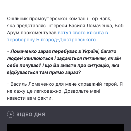
Очільник промоутерської компанії Top Rank,
яка представляє інтереси Василя Ломаченка, Боб
Головна
Війна
Арум прокоментував
вступ свого клієнта в
Україна
Політика
тероборону Білгород-Дністровського.
- Ломаченко зараз перебуває в Україні, багато
Економіка
Світ
людей хвилюються і задаються питанням, як він
Спорт
Наука
себе почуває? І що Ви знаєте про ситуацію, яка
відбувається там прямо зараз?
Техно і зв'язок
Лайт
- Василь Ломаченко для мене справжній герой. Я
Зброя
Інциденти
не кажу це легковажно. Дозвольте мені
навести вам факти.
Здоров'я
Туризм
ВІДЕО ДНЯ
Цікавинки
Погода
Екологія
Регіони