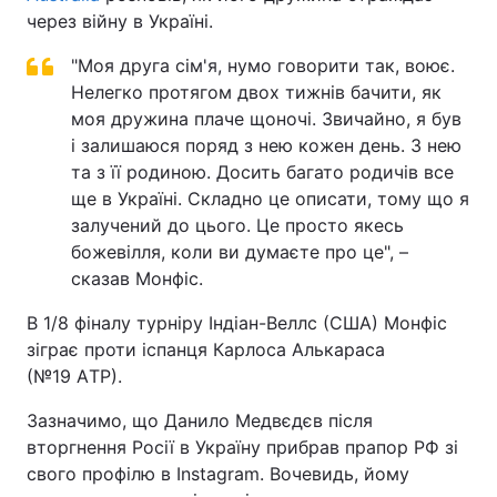
через війну в Україні.
"Моя друга сім'я, нумо говорити так, воює.
Нелегко протягом двох тижнів бачити, як
моя дружина плаче щоночі. Звичайно, я був
і залишаюся поряд з нею кожен день. З нею
та з її родиною. Досить багато родичів все
ще в Україні. Складно це описати, тому що я
залучений до цього. Це просто якесь
божевілля, коли ви думаєте про це", –
сказав Монфіс.
В 1/8 фіналу турніру Індіан-Веллс (США) Монфіс
зіграє проти іспанця Карлоса Алькараса
(№19 AТР).
Зазначимо, що Данило Медвєдєв після
вторгнення Росії в Україну прибрав прапор РФ зі
свого профілю в Instagram. Вочевидь, йому