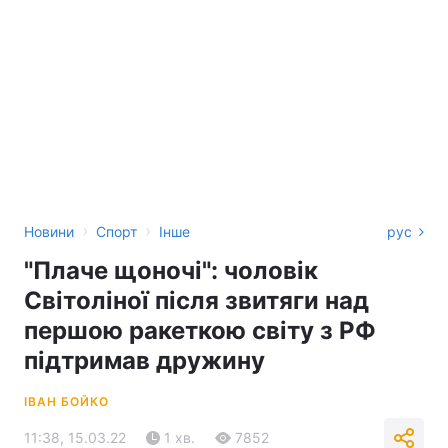
›
›
Новини
Спорт
Інше
рус
"Плаче щоночі": чоловік
Світоліної після звитяги над
першою ракеткою світу з РФ
підтримав дружину
ІВАН БОЙКО
11:38, 15.03.22
1 хв.
7852