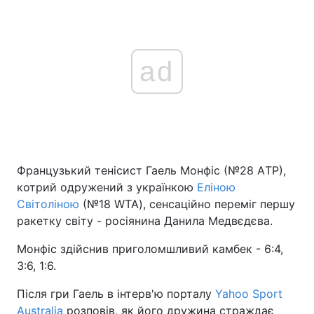
ad
Французький тенісист Гаель Монфіс (№28 AТР),
котрий одружений з українкою
Еліною
Світоліною
(№18 WTA), сенсаційно переміг першу
ракетку світу - росіянина Данила Медвєдєва.
Монфіс здійснив приголомшливий камбек - 6:4,
3:6, 1:6.
Після гри Гаель в інтерв'ю порталу
Yahoo Sport
Australia
розповів, як його дружина страждає