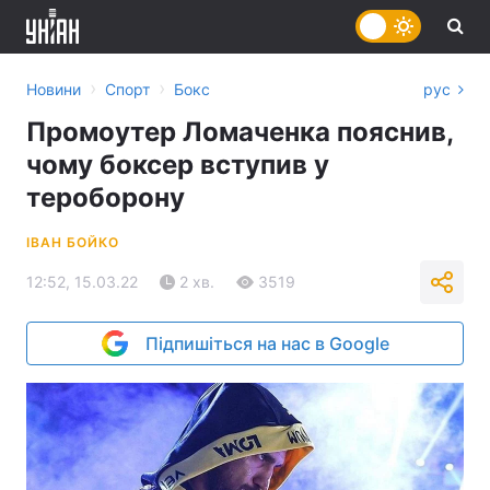
›
›
Новини
Спорт
Бокс
рус
Промоутер Ломаченка пояснив,
чому боксер вступив у
тероборону
ІВАН БОЙКО
12:52, 15.03.22
2 хв.
3519
Підпишіться на нас в Google