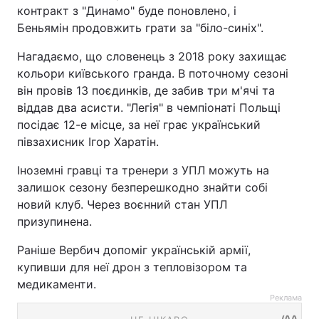
контракт з "Динамо" буде поновлено, і
Беньямін продовжить грати за "біло-синіх".
Нагадаємо, що словенець з 2018 року захищає
кольори київського гранда. В поточному сезоні
він провів 13 поєдинків, де забив три м'ячі та
віддав два асисти. "Легія" в чемпіонаті Польщі
посідає 12-е місце, за неї грає український
півзахисник Ігор Харатін.
Іноземні гравці та тренери з УПЛ можуть на
залишок сезону безперешкодно знайти собі
новий клуб. Через воєнний стан УПЛ
призупинена.
Раніше Вербич допоміг українській армії,
купивши для неї дрон з тепловізором та
медикаменти.
Реклама