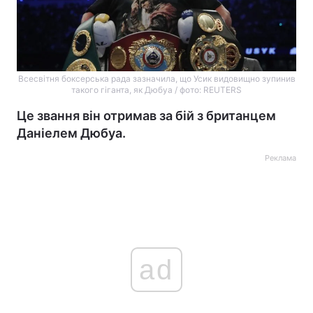
Всесвітня боксерська рада зазначила, що Усик видовищно зупинив
такого гіганта, як Дюбуа / фото: REUTERS
Це звання він отримав за бій з британцем
Даніелем Дюбуа.
Реклама
ad