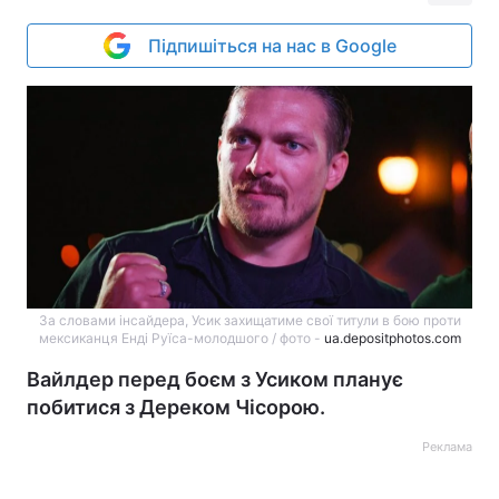
Підпишіться на нас в Google
За словами інсайдера, Усик захищатиме свої титули в бою проти
мексиканця Енді Руїса-молодшого / фото -
ua.depositphotos.com
Вайлдер перед боєм з Усиком планує
побитися з Дереком Чісорою.
Реклама