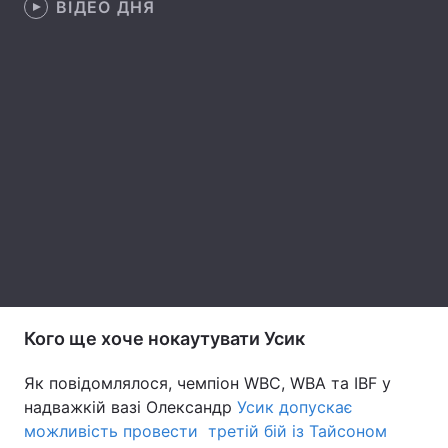
ВІДЕО ДНЯ
Лонгріди
Відео з Youtube
Статті
Інтерв'ю
Думки
Архів
Вакансії
Контакти
Послуги
Кого ще хоче нокаутувати Усик
Як повідомлялося, чемпіон WBC, WBA та IBF у
надважкій вазі Олександр
Усик допускає
можливість провести третій бій із Тайсоном