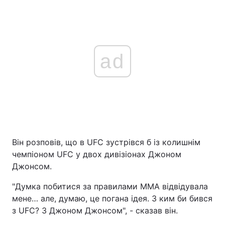
ad
Він розповів, що в UFC зустрівся б із колишнім
чемпіоном UFC у двох дивізіонах Джоном
Джонсом.
"Думка побитися за правилами ММА відвідувала
мене… але, думаю, це погана ідея. З ким би бився
з UFC? З Джоном Джонсом", - сказав він.