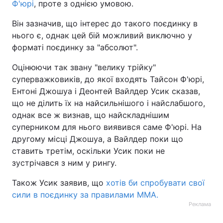
Ф'юрі
, проте з однією умовою.
Тема оформлення
Він зазначив, що інтерес до такого поєдинку в
нього є, однак цей бій можливий виключно у
форматі поєдинку за "абсолют".
Оцінюючи так звану "велику трійку"
суперважковиків, до якої входять Тайсон Ф'юрі,
Ентоні Джошуа і Деонтей Вайлдер Усик сказав,
що не ділить їх на найсильнішого і найслабшого,
однак все ж визнав, що найскладнішим
суперником для нього виявився саме Ф'юрі. На
другому місці Джошуа, а Вайлдер поки що
ставить третім, оскільки Усик поки не
зустрічався з ним у рингу.
Також Усик заявив, що
хотів би спробувати свої
сили в поєдинку за правилами ММА.
Реклама