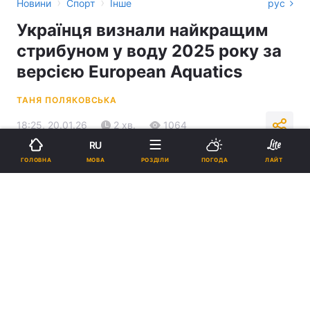
›
›
Новини
Спорт
Інше
рус
Українця визнали найкращим
стрибуном у воду 2025 року за
версією European Aquatics
ТАНЯ ПОЛЯКОВСЬКА
18:25, 20.01.26
2 хв.
1064
RU
МОВА
ГОЛОВНА
РОЗДІЛИ
ПОГОДА
ЛАЙТ
Підпишіться на нас в Google