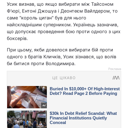
Усик визнав, що якщо вибирати між Тайсоном
Ф'юрі, Ентоні Джошуа і Деонтеєм Вайлдером, то
саме "король циган" був для нього
найскладнішим суперником. Українець зазначив,
що допускає проведення бою проти одного з цих
боксерів.
При цьому, якби довелося вибирати бій проти
одного з братів Кличків, Усик зізнався, що волів
би битися проти Володимира.
Реклама