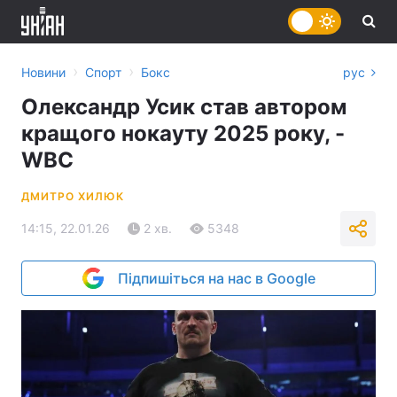
›
›
Новини
Спорт
Бокс
рус
Олександр Усик став автором
кращого нокауту 2025 року, -
WBC
ДМИТРО ХИЛЮК
14:15, 22.01.26
2 хв.
5348
Підпишіться на нас в Google