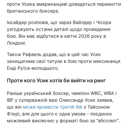
проти Усика американцеві доведеться перемогти
британського боксера.
Інсайдер розповів, що зараз Вайлдер і Чісора
узгоджують останні деталі щодо проведення
бою. Він має відбутися в квітні 2026 року в
Лондоні.
Також Рафаель додав, що в цей час Усик
захищатиме свої титули в бою проти мексиканця
Енді Руїса-молодшого.
Проти кого Усик хотів би вийти на ринг
Раніше український боксер, чемпіон WBC, WBA і
IBF у суперважкій вазі Олександр Усик заявив,
що він
може провести третій бій
з Тайсоном
Ф'юрі, але для цього є одна умова - поєдинок
можливий виключно у форматі бою за "абсолют".