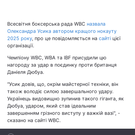
Всесвітня боксерська рада WBC
назвала
Головна
Війна
Олександра Усика автором кращого нокауту
2025 року
, про це повідомляється на
сайті
цієї
Україна
Політика
організації.
Економіка
Світ
Чемпіону WBC, WBA та IBF присудили цю
нагороду за удар в поєдинку проти британця
Спорт
Наука
Даніеля Дюбуа.
Техно і зв'язок
Лайт
"Усик довів, що, окрім майстерної техніки, він
також володіє силою завершального удару.
Зброя
Інциденти
Українець видовищно зупинив такого гіганта, як
Дюбуа, ударом, який став ідеальним
Здоров'я
Туризм
завершенням грізного виступу у важкій вазі", -
Цікавинки
Погода
сказано на сайті WBC.
Екологія
Регіони