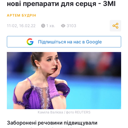
нові препарати для серця - ЗМІ
АРТЕМ БУДРІН
11:02, 16.02.22
1 хв.
3103
Підпишіться на нас в Google
Каміла Валієва / фото REUTERS
Заборонені речовини підвищували