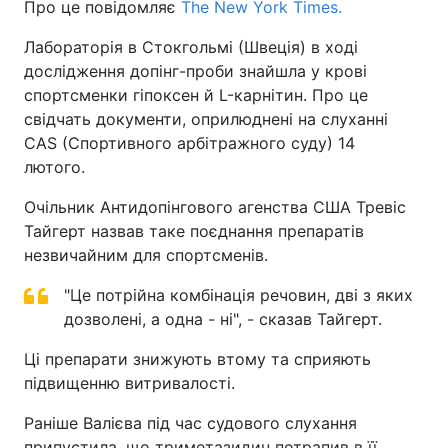
Про це повідомляє
The New York Times.
Лабораторія в Стокгольмі (Швеція) в ході
дослідження допінг-проби знайшла у крові
спортсменки гіпоксен й L-карнітин. Про це
свідчать документи, оприлюднені на слуханні
CAS (Спортивного арбітражного суду) 14
лютого.
Очільник Антидопінгового агенства США Тревіс
Тайгерт назвав таке поєднання препаратів
незвичайним для спортсменів.
"Це потрійна комбінація речовин, дві з яких
дозволені, а одна - ні", - сказав Тайгерт.
Ці препарати знижують втому та сприяють
підвищенню витривалості.
Раніше Валієва під час судового слухання
припустила, що триметазидин потрапив в її