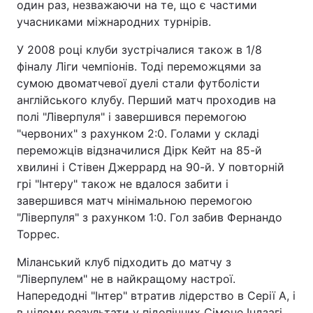
один раз, незважаючи на те, що є частими
учасниками міжнародних турнірів.
У 2008 році клуби зустрічалися також в 1/8
фіналу Ліги чемпіонів. Тоді переможцями за
сумою двоматчевої дуелі стали футболісти
англійського клубу. Перший матч проходив на
полі "Ліверпуля" і завершився перемогою
"червоних" з рахунком 2:0. Голами у складі
переможців відзначилися Дірк Кейт на 85-й
хвилині і Стівен Джеррард на 90-й. У повторній
грі "Інтеру" також не вдалося забити і
завершився матч мінімальною перемогою
"Ліверпуля" з рахунком 1:0. Гол забив Фернандо
Торрес.
Міланський клуб підходить до матчу з
"Ліверпулем" не в найкращому настрої.
Напередодні "Інтер" втратив лідерство в Серії А, і
в цілому результати у підопічних Сімоне Індзагі