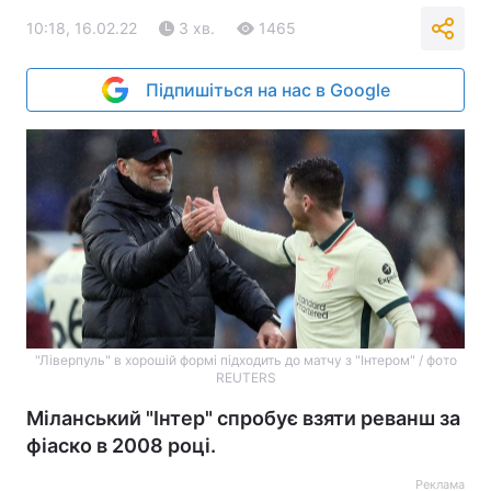
10:18, 16.02.22
3 хв.
1465
Підпишіться на нас в Google
"Ліверпуль" в хорошій формі підходить до матчу з "Інтером" / фото
REUTERS
Міланський "Інтер" спробує взяти реванш за
фіаско в 2008 році.
Реклама