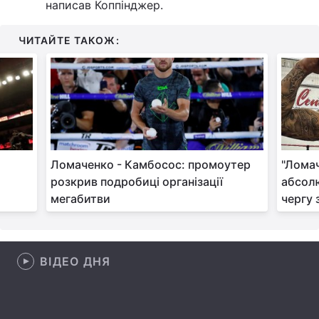
написав Коппінджер.
Лонгріди
ЧИТАЙТЕ ТАКОЖ:
Відео з Youtube
Статті
Інтерв'ю
Думки
Архів
Вакансії
Контакти
Ломаченко - Камбосос: промоутер
"Ломач
розкрив подробиці організації
абсолю
Послуги
мегабитви
чергу 
ВІДЕО ДНЯ