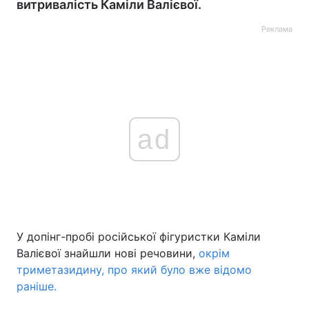
витривалість Каміли Валієвої.
Реклама
ad
У допінг-пробі російської фігуристки Каміли
Валієвої знайшли нові речовини,
окрім
триметазидину, про який було вже відомо
раніше.