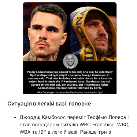
Ситуація в легкій вазі: головне
Джордж Камбосос переміг Теофімо Лопеса і
став володарем титулів WBC Franchise, WBO,
WBA та IBF в легкій вазі. Раніше три з