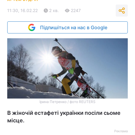
11:30, 16.02.22
2 хв.
2247
Підпишіться на нас в Google
Ірина Петренко / фото REUTERS
В жіночій естафеті українки посіли сьоме
місце.
Реклама