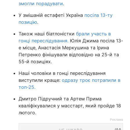
змогли порадувати
.
У змішаній естафеті Україна
посіла 13-ту
позицію
.
Також наші біатлоністки
брали участь в
гонці переслідування.
Юлія Джима посіла 13-
е місце, Анастасія Меркушина та Ірина
Петренко фінішували відповідно на 25-й та
55-й позиціях.
Наші чоловіки в гонці переслідування
виступили краще:
одразу троє потрапили в
топ-25.
Дмитро Підручний та Артем Прима
кваліфікувалися у масстарт, який пройде 18
лютого.
Реклама