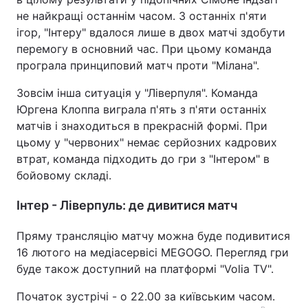
не найкращі останнім часом. З останніх п'яти
ігор, "Інтеру" вдалося лише в двох матчі здобути
перемогу в основний час. При цьому команда
програла принциповий матч проти "Мілана".
Зовсім інша ситуація у "Ліверпуля". Команда
Юргена Клоппа виграла п'ять з п'яти останніх
матчів і знаходиться в прекрасній формі. При
цьому у "червоних" немає серйозних кадрових
втрат, команда підходить до гри з "Інтером" в
бойовому складі.
Інтер - Ліверпуль: де дивитися матч
Пряму трансляцію матчу можна буде подивитися
16 лютого на медіасервісі MEGOGO. Перегляд гри
буде також доступний на платформі "Volia TV".
Початок зустрічі - о 22.00 за київським часом.