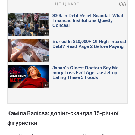
Каміла Валієва: допінг-скандал 15-річної
фігуристки