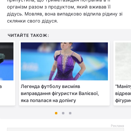
організм разом з продуктом, який вживав її
дідусь. Мовляв, вона випадково відпила рідину зі
склянки свого дідуся.
ЧИТАЙТЕ ТАКОЖ:
а
Легенда футболу висміяв
"Маніп
виправдання фігуристки Валієвої,
відреа
яка попалася на допінгу
фігури
Реклама