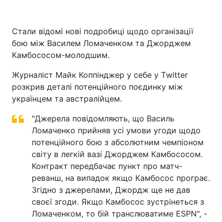
Стали відомі нові подробиці щодо організації
бою між Василем Ломаченком та Джорджем
Головна
Війна
Камбососом-молодшим.
Україна
Політика
Журналіст Майк Коппінджер у себе у Тwitter
розкрив деталі потенційного поєдинку між
Економіка
Світ
українцем та австралійцем.
Спорт
Наука
"Джерела повідомляють, що Василь
Техно і зв'язок
Ломаченко прийняв усі умови угоди щодо
Лайт
потенційного бою з абсолютним чемпіоном
Зброя
Інциденти
світу в легкій вазі Джорджем Камбососом.
Контракт передбачає пункт про матч-
Здоров'я
Туризм
реванш, на випадок якщо Камбосос програє.
Згідно з джерелами, Джордж ще не дав
Цікавинки
Погода
своєї згоди. Якщо Камбосос зустрінеться з
Ломаченком, то бій транслюватиме ESPN", -
Екологія
Регіони