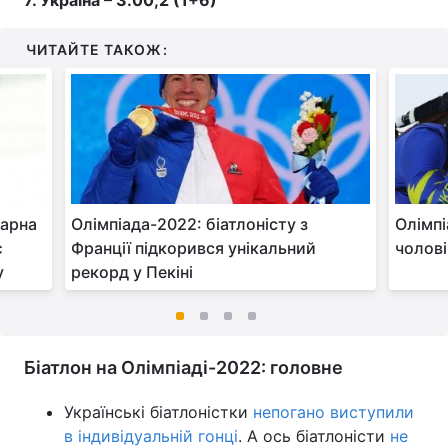
7. Україна – 3.00,2 (1+6)
ЧИТАЙТЕ ТАКОЖ:
дарна
Олімпіада-2022: біатлоністу з
Олімпі
є
Франції підкорився унікальний
чолові
у
рекорд у Пекіні
Біатлон на Олімпіаді-2022: головне
Українські біатлоністки
непогано виступили
в індивідуальній гонці
. А ось біатлоністи
не