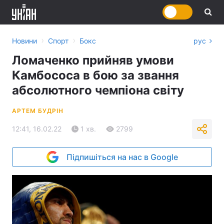
›
›
Новини
Спорт
Бокс
рус
Ломаченко прийняв умови
Камбососа в бою за звання
абсолютного чемпіона світу
АРТЕМ БУДРІН
12:41, 16.02.22
1 хв.
2799
Підпишіться на нас в Google