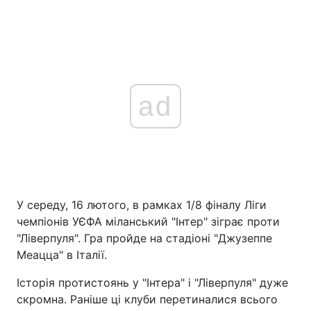
ad
У середу, 16 лютого, в рамках 1/8 фіналу Ліги
чемпіонів УЄФА міланський "Інтер" зіграє проти
"Ліверпуля". Гра пройде на стадіоні "Джузеппе
Меацца" в Італії.
Історія протистоянь у "Інтера" і "Ліверпуля" дуже
скромна. Раніше ці клуби перетиналися всього