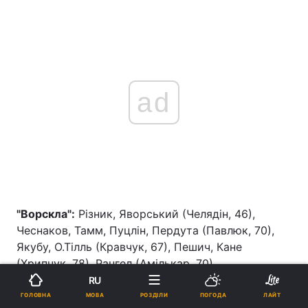
ad
"Ворскла":
Різник, Яворський (Челядін, 46),
Чеснаков, Тамм, Пуцлін, Пердута (Павлюк, 70),
Якубу, О.Тілль (Кравчук, 67), Пешич, Кане
(Хрипчук, 78), Рангел (Амількар, 70)
RU
Нереалізований пенальті:
Довбик, 50 (воротар)
МОВА
ГОЛОВНА
РОЗДІЛИ
ПОГОДА
ЛАЙТ