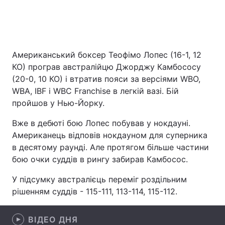
Головна
Війна
Американський боксер Теофімо Лопес (16-1, 12
Україна
Політика
КО) програв австралійцю Джорджу Камбососу
(20-0, 10 КО) і втратив пояси за версіями WBO,
Економіка
Світ
WBA, IBF і WBC Franchise в легкій вазі. Бій
пройшов у Нью-Йорку.
Спорт
Наука
Вже в дебюті бою Лопес побував у нокдауні.
Техно і зв'язок
Лайт
Американець відповів нокдауном для суперника
в десятому раунді. Але протягом більше частини
Зброя
Інциденти
бою очки суддів в рингу забирав Камбосос.
Здоров'я
Туризм
У підсумку австралієць переміг роздільним
рішенням суддів - 115-111, 113-114, 115-112.
Цікавинки
Погода
ВІДЕО ДНЯ
Екологія
Регіони