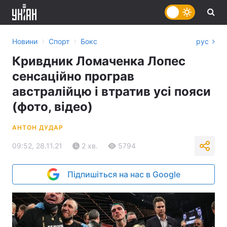
›
›
Новини
Спорт
Бокс
рус
Кривдник Ломаченка Лопес
сенсаційно програв
австралійцю і втратив усі пояси
(фото, відео)
АНТОН ДУДАР
09:52, 28.11.21
2 хв.
5794
Підпишіться на нас в Google