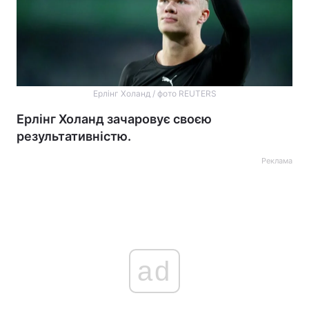
Ерлінг Холанд / фото REUTERS
Ерлінг Холанд зачаровує своєю
результативністю.
Реклама
ad