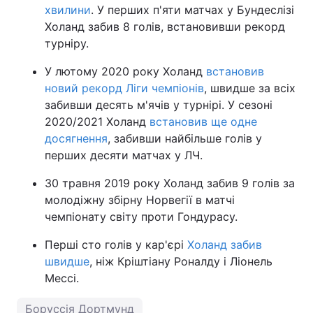
хвилини
. У перших п'яти матчах у Бундеслізі
Холанд забив 8 голів, встановивши рекорд
турніру.
У лютому 2020 року Холанд
встановив
новий рекорд Ліги чемпіонів
, швидше за всіх
забивши десять м'ячів у турнірі. У сезоні
2020/2021 Холанд
встановив ще одне
досягнення
, забивши найбільше голів у
перших десяти матчах у ЛЧ.
30 травня 2019 року Холанд забив 9 голів за
молодіжну збірну Норвегії в матчі
чемпіонату світу проти Гондурасу.
Перші сто голів у кар'єрі
Холанд забив
швидше
, ніж Кріштіану Роналду і Ліонель
Мессі.
Боруссія Дортмунд