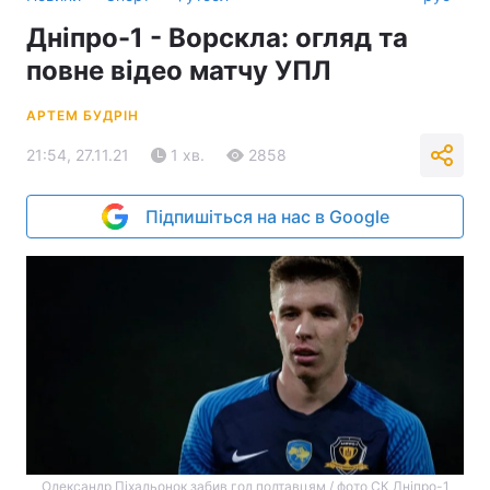
Дніпро-1 - Ворскла: огляд та
повне відео матчу УПЛ
АРТЕМ БУДРІН
21:54, 27.11.21
1 хв.
2858
Підпишіться на нас в Google
Олександр Піхальонок забив гол полтавцям / фото СК Дніпро-1