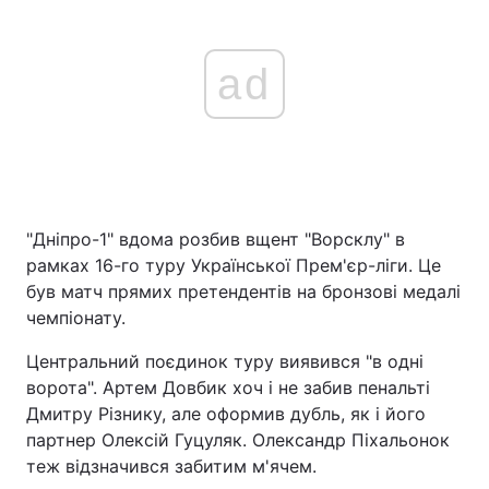
ad
"Дніпро-1" вдома розбив вщент "Ворсклу" в
рамках 16-го туру Української Прем'єр-ліги. Це
був матч прямих претендентів на бронзові медалі
чемпіонату.
Центральний поєдинок туру виявився "в одні
ворота". Артем Довбик хоч і не забив пенальті
Дмитру Різнику, але оформив дубль, як і його
партнер Олексій Гуцуляк. Олександр Піхальонок
теж відзначився забитим м'ячем.