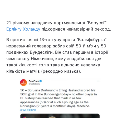
21-річному нападнику дортмундської "Боруссії"
Ерлінгу Холанду
підкорився неймовірний рекорд.
В протистоянні 13-го туру проти "Вольфсбурга"
норвезький голеадор забив свій 50-й м'яч у 50
поєдинках Бундесліги. Він став першим в історії
чемпіонату Німеччини, кому знадобилася для
такої кількості голів така відносно невелика
кількість матчів (рекордно низька).