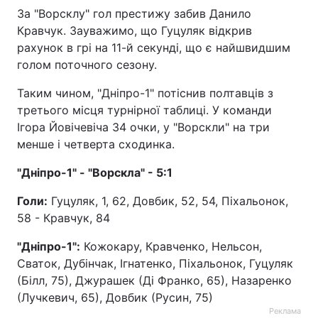
За "Ворсклу" гол престижу забив Данило
Кравчук. Зауважимо, що Гуцуляк відкрив
рахунок в грі на 11-й секунді, що є найшвидшим
голом поточного сезону.
Таким чином, "Дніпро-1" потіснив полтавців з
третього місця турнірної таблиці. У команди
Ігора Йовічевіча 34 очки, у "Ворскли" на три
менше і четверта сходинка.
"Дніпро-1" - "Ворскла" - 5:1
Голи:
Гуцуляк, 1, 62, Довбик, 52, 54, Піхальонок,
58 - Кравчук, 84
"Дніпро-1":
Кожокару, Кравченко, Нельсон,
Сваток, Дубінчак, Ігнатенко, Піхальонок, Гуцуляк
(Білл, 75), Джурашек (Ді Франко, 65), Назаренко
(Лучкевич, 65), Довбик (Русин, 75)
Реклама