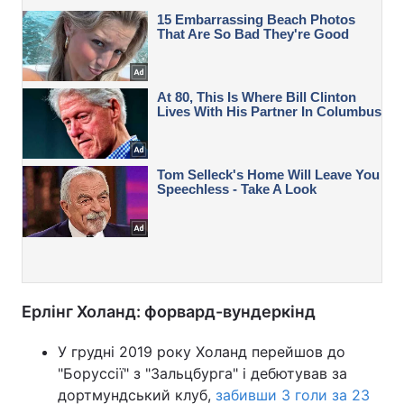
Ерлінг Холанд: форвард-вундеркінд
У грудні 2019 року Холанд перейшов до
"Боруссії" з "Зальцбурга" і дебютував за
дортмундський клуб,
забивши 3 голи за 23