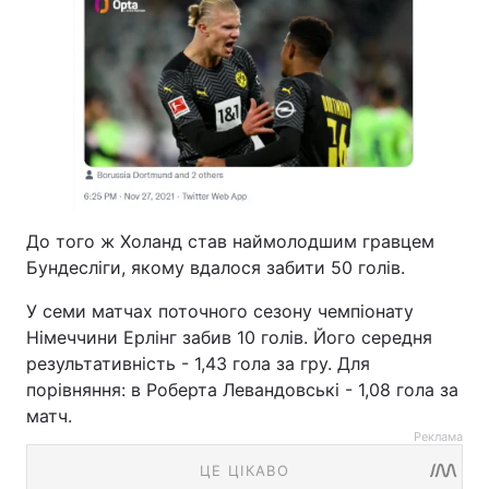
До того ж Холанд став наймолодшим гравцем
Бундесліги, якому вдалося забити 50 голів.
У семи матчах поточного сезону чемпіонату
Німеччини Ерлінг забив 10 голів. Його середня
результативність - 1,43 гола за гру. Для
порівняння: в Роберта Левандовські - 1,08 гола за
матч.
Реклама