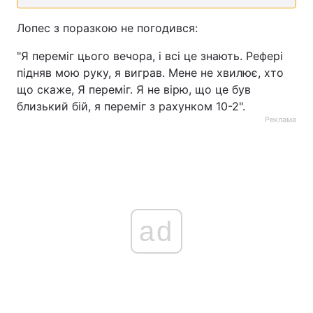
Тема оформлення
Лопес з поразкою не погодився:
"Я переміг цього вечора, і всі це знають. Рефері
підняв мою руку, я виграв. Мене не хвилює, хто
що скаже, Я переміг. Я не вірю, що це був
близький бій, я переміг з рахунком 10-2".
Реклама
ad