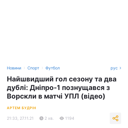
›
›
Новини
Спорт
Футбол
рус
Найшвидший гол сезону та два
дублі: Дніпро-1 познущався з
Ворскли в матчі УПЛ (відео)
АРТЕМ БУДРІН
21:33, 27.11.21
2 хв.
1194