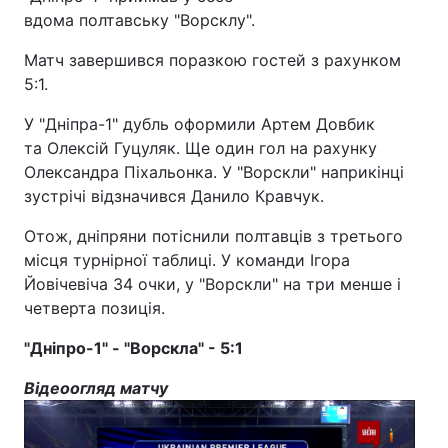
вдома полтавську "Ворсклу".
Матч завершився поразкою гостей з рахунком
5:1.
У "Дніпра-1" дубль оформили Артем Довбик
та Олексій Гуцуляк. Ще один гол на рахунку
Олександра Піхальонка. У "Ворскли" наприкінці
зустрічі відзначився Данило Кравчук.
Отож, дніпряни потіснили полтавців з третього
місця турнірної таблиці. У команди Ігора
Йовічевіча 34 очки, у "Ворскли" на три менше і
четверта позиція.
"Дніпро-1" - "Ворскла" - 5:1
Відеоогляд матчу