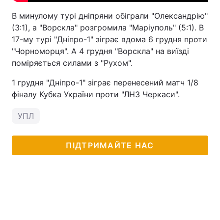
В минулому турі дніпряни обіграли "Олександрію"
(3:1), а "Ворскла" розгромила "Маріуполь" (5:1). В
17-му турі "Дніпро-1" зіграє вдома 6 грудня проти
"Чорноморця". А 4 грудня "Ворскла" на виїзді
поміряється силами з "Рухом".
1 грудня "Дніпро-1" зіграє перенесений матч 1/8
фіналу Кубка України проти "ЛНЗ Черкаси".
УПЛ
ПІДТРИМАЙТЕ НАС