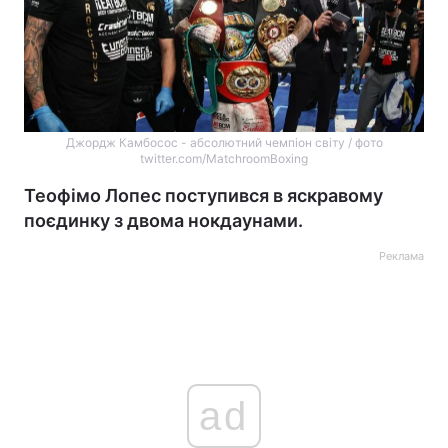
Джордж Камбосос - абсолютний чемпіон світу / фото
twitter.com/MatchroomBoxing
Теофімо Лопес поступився в яскравому
поєдинку з двома нокдаунами.
Реклама
ad