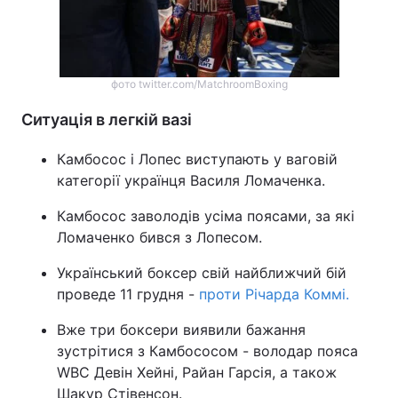
фото twitter.com/MatchroomBoxing
Ситуація в легкій вазі
Камбосос і Лопес виступають у ваговій
категорії українця Василя Ломаченка.
Камбосос заволодів усіма поясами, за які
Ломаченко бився з Лопесом.
Український боксер свій найближчий бій
проведе 11 грудня -
проти Річарда Коммі.
Вже три боксери виявили бажання
зустрітися з Камбососом - володар пояса
WBC Девін Хейні, Райан Гарсія, а також
Шакур Стівенсон.