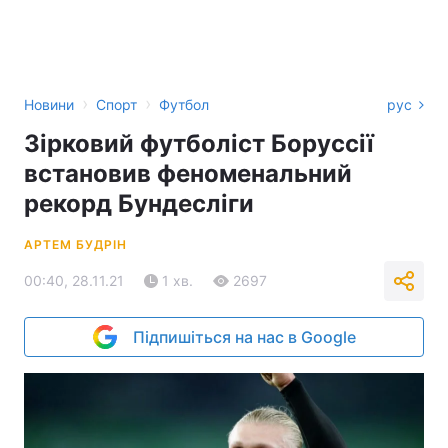
›
›
Новини
Спорт
Футбол
рус
Зірковий футболіст Боруссії
встановив феноменальний
рекорд Бундесліги
АРТЕМ БУДРІН
00:40, 28.11.21
1 хв.
2697
Підпишіться на нас в Google