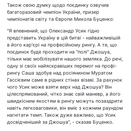
Також свою думку щодо поєдинку озвучив
Тема оформлення
багаторазовий чемпіон України, призер
чемпіонатів світу та Європи Микола Буценко:
"Я впевнений, що Олександр Усик гідно
представить Україну в цій битві - найважливішій
в його кар'єрі на професійному рингу. А те, що
поєдинок буде проходити на "полі" Джошуа,
тільки має мобілізувати нашого земляка. До речі,
одну зі своїх найяскравіших перемог на профі-
рингу Саша здобув над росіянином Муратом
Гассієвим саме в рідних стінах візаві. За рахунок
чого Усик може взяти верх над Джошуа? Він
цілеспрямований, чітко знає свій маневр, а його
швидкісним якостям в рингу можуть позаздрити
навіть легковаговики, він вміє з кожним раундом
нагнітати темп. Також дуже важливо, що Усик
досвідченіший за Джошуа", - сказав Буценко.