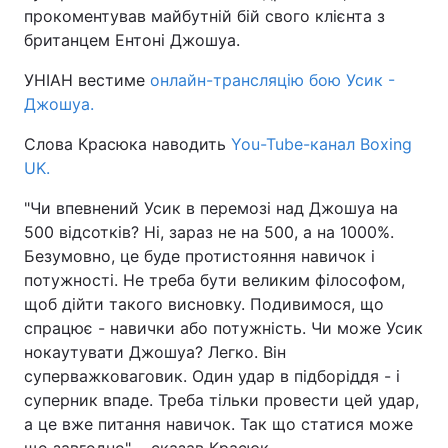
прокоментував майбутній бій свого клієнта з
британцем Ентоні Джошуа.
УНІАН вестиме
онлайн-трансляцію бою Усик -
Джошуа.
Слова Красюка наводить
You-Tube-канал Boxing
UK.
"Чи впевнений Усик в перемозі над Джошуа на
500 відсотків? Ні, зараз не на 500, а на 1000%.
Безумовно, це буде протистояння навичок і
потужності. Не треба бути великим філософом,
щоб дійти такого висновку. Подивимося, що
спрацює - навички або потужність. Чи може Усик
нокаутувати Джошуа? Легко. Він
суперважковаговик. Один удар в підборіддя - і
суперник впаде. Треба тільки провести цей удар,
а це вже питання навичок. Так що статися може