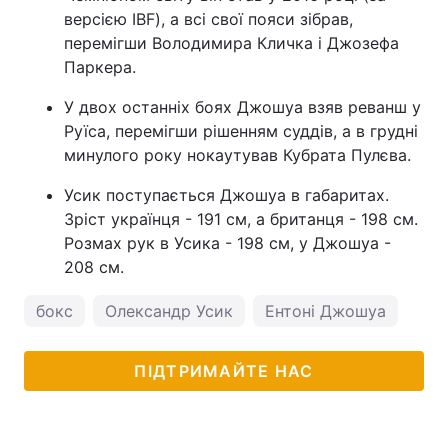
версією IBF), а всі свої пояси зібрав,
перемігши Володимира Кличка і Джозефа
Паркера.
У двох останніх боях Джошуа взяв реванш у
Руїса, перемігши рішенням суддів, а в грудні
минулого року нокаутував Кубрата Пулєва.
Усик поступається Джошуа в габаритах.
Зріст українця - 191 см, а британця - 198 см.
Розмах рук в Усика - 198 см, у Джошуа -
208 см.
бокс
Олександр Усик
Ентоні Джошуа
ПІДТРИМАЙТЕ НАС