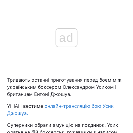
ad
Тривають останні приготування перед боєм між
українським боксером Олександром Усиком і
британцем Ентоні Джошуа.
УНІАН вестиме
онлайн-трансляцію бою Усик -
Джошуа.
Суперники обрали амуніцію на поєдинок. Усик
одягне на бій боксерські рукавички з написом