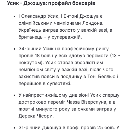
Усик - Джошуа: профайл боксерів
І Олександр Усик, і Ентоні Джошуа є
олімпійськими чемпіонами Лондона.
Українець виграв золото у важкій вазі, а
британець - у суперважкій.
34-річний Усик на професійному рингу
провів 18 боїв і у всіх здобув перемоги (13 -
нокаутом). Усик ставав абсолютним
чемпіоном світу у важкій вазі, після чого
захистив пояси в поєдинку з Тоні Беллью і
перейшов в супертяжі.
У найпрестижнішому дивізіоні Усик спершу
достроково переміг Чазза Візерспуна, а в
жовтні минулого року за очками виграв у
Дерека Чісори.
31-річний Джошуа в профі провів 25 боїв. У