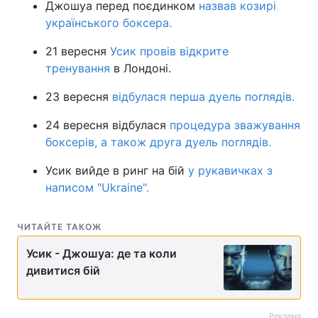
Джошуа перед поєдинком
назвав козирі
українського боксера.
21 вересня
Усик провів відкрите
тренування
в Лондоні.
23 вересня
відбулася перша дуель поглядів.
24 вересня відбулася
процедура зважування
боксерів, а також друга дуель поглядів.
Усик вийде в ринг на бій
у рукавичках з
написом "Ukraine".
ЧИТАЙТЕ ТАКОЖ
Усик - Джошуа: де та коли
дивитися бій
Реклама