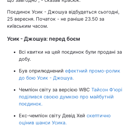
що завгодно", - сказав Красюк.
Поєдинок Усик - Джошуа відбудеться сьогодні,
25 вересня. Початок - не раніше 23.50 за
київським часом.
Усик - Джошуа: перед боєм
Всі квитки на цей поєдинок були продані за
добу.
Був оприлюднений
ефектний промо-ролик
до бою Усик - Джошуа.
Чемпіон світу за версією WBC
Тайсон Ф'юрі
поділився своєю думкою про майбутній
поєдинок.
Екс-чемпіон світу Девід Хей
скептично
оцінив шанси Усика.