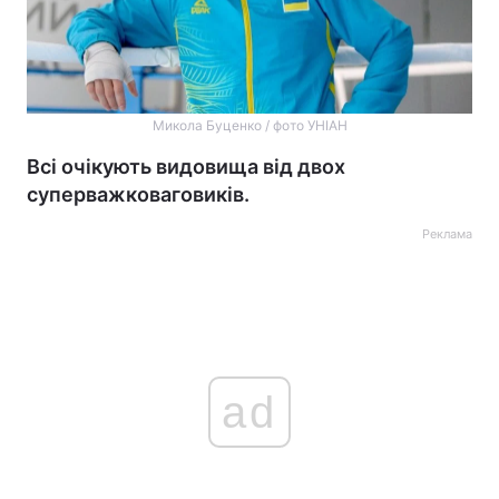
Микола Буценко / фото УНІАН
Всі очікують видовища від двох
суперважковаговиків.
Реклама
ad