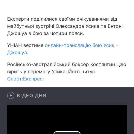
Експерти поділилися своїми очікуваннями від
майбутньої зустрічі Олександра Усика та Ентоні
Головна
Війна
Джошуа в бою за чотири пояси.
Україна
Політика
УНІАН вестиме
онлайн-трансляцію бою Усик -
Джошуа.
Економіка
Світ
Російсько-австралійський боксер Костянтин Цзю
Спорт
Наука
вірить у перемогу Усика. Його цитує
Спорт:Експрес:
Техно і зв'язок
Лайт
Зброя
Інциденти
ВІДЕО ДНЯ
Здоров'я
Туризм
Цікавинки
Погода
Екологія
Регіони