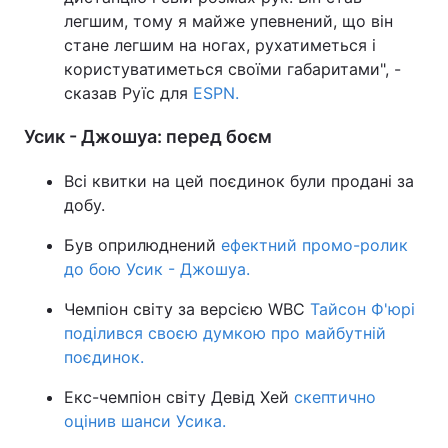
легшим, тому я майже упевнений, що він
стане легшим на ногах, рухатиметься і
користуватиметься своїми габаритами", -
сказав Руїс для
ESPN.
Усик - Джошуа: перед боєм
Всі квитки на цей поєдинок були продані за
добу.
Був оприлюднений
ефектний промо-ролик
до бою Усик - Джошуа.
Чемпіон світу за версією WBC
Тайсон Ф'юрі
поділився своєю думкою про майбутній
поєдинок.
Екс-чемпіон світу Девід Хей
скептично
оцінив шанси Усика.