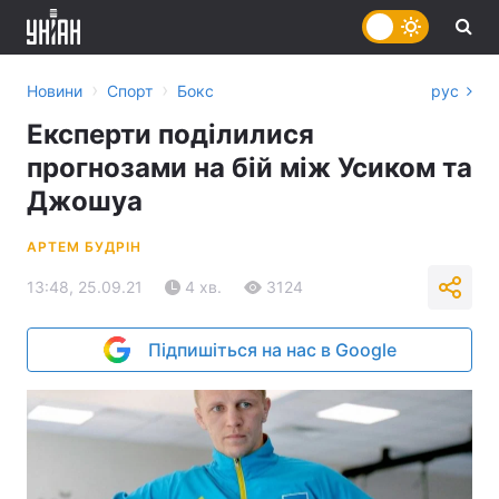
›
›
Новини
Спорт
Бокс
рус
Експерти поділилися
прогнозами на бій між Усиком та
Джошуа
АРТЕМ БУДРІН
13:48, 25.09.21
4 хв.
3124
Підпишіться на нас в Google