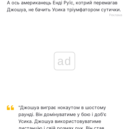
А ось американець Енді Руїс, котрий перемагав
Джошуа, не бачить Усика тріумфатором сутички.
Реклама
ad
"Джошуа виграє нокаутом в шостому
раунді. Він домінуватиме у бою і доб'є
Усика. Джошуа використовуватиме
дистанцію і свій розмах рук. Він став