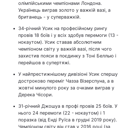
олімпійськими чемпіонами Лондона.
Українець виграв золото у важкій вазі, а
британець - у суперважкій.
34-річний Усик на професійному рингу
провів 18 боїв і у всіх здобув перемоги (13 -
нокаутом). Усик ставав абсолютним
чемпіоном світу у важкій вазі, після чого
захистив пояси в поєдинку з Тоні Беллью і
перейшов в супертяжі.
У найпрестижнішому дивізіоні Усик спершу
достроково переміг Чазза Візерспуна, а в
жовтні минулого року за очками виграв у
Дерека Чісори.
31-річний Джошуа в профі провів 25 боїв. У
нього 24 перемоги (22 - нокаутом) і 1
поразка (від Енді Руїса в грудні 2019 року).
Чемпіоном світу він став у 2016 році (за