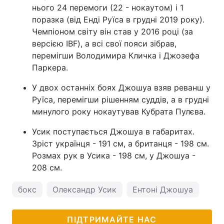
нього 24 перемоги (22 - нокаутом) і 1
поразка (від Енді Руїса в грудні 2019 року).
Чемпіоном світу він став у 2016 році (за
версією IBF), а всі свої пояси зібрав,
перемігши Володимира Кличка і Джозефа
Паркера.
У двох останніх боях Джошуа взяв реванш у
Руїса, перемігши рішенням суддів, а в грудні
минулого року нокаутував Кубрата Пулєва.
Усик поступається Джошуа в габаритах.
Зріст українця - 191 см, а британця - 198 см.
Розмах рук в Усика - 198 см, у Джошуа -
208 см.
бокс
Олександр Усик
Ентоні Джошуа
ПІДТРИМАЙТЕ НАС