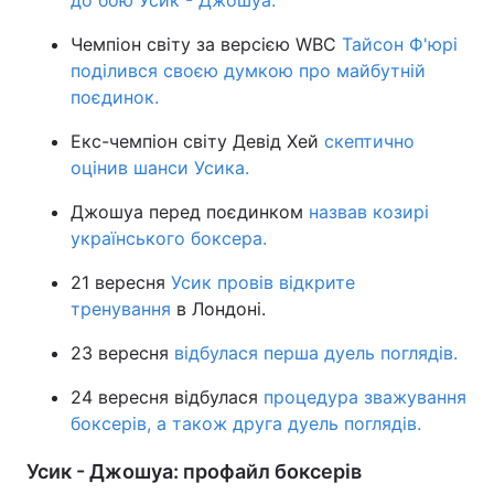
до бою Усик - Джошуа.
Чемпіон світу за версією WBC
Тайсон Ф'юрі
поділився своєю думкою про майбутній
поєдинок.
Екс-чемпіон світу Девід Хей
скептично
оцінив шанси Усика.
Джошуа перед поєдинком
назвав козирі
українського боксера.
21 вересня
Усик провів відкрите
тренування
в Лондоні.
23 вересня
відбулася перша дуель поглядів.
24 вересня відбулася
процедура зважування
боксерів, а також друга дуель поглядів.
Усик - Джошуа: профайл боксерів