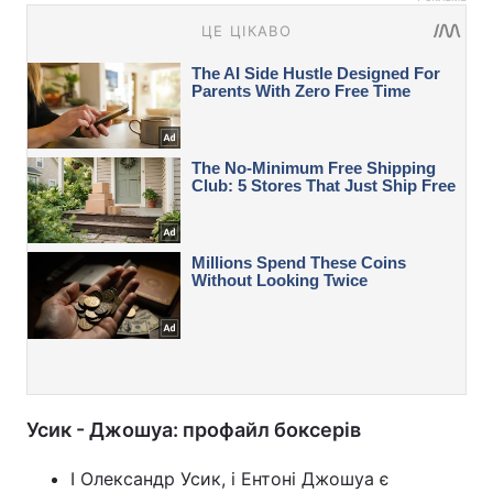
Усик - Джошуа: профайл боксерів
І Олександр Усик, і Ентоні Джошуа є