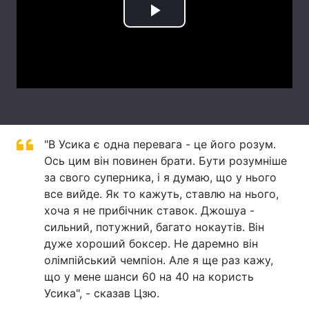
Play
Лонгріди
Video
Відео з Youtube
Статті
Інтерв'ю
Думки
Архів
Вакансії
"В Усика є одна перевага - це його розум.
Контакти
Ось цим він повинен брати. Бути розумніше
за свого суперника, і я думаю, що у нього
Послуги
все вийде. Як то кажуть, ставлю на нього,
хоча я не прибічник ставок. Джошуа -
сильний, потужний, багато нокаутів. Він
дуже хороший боксер. Не даремно він
олімпійський чемпіон. Але я ще раз кажу,
що у мене шанси 60 на 40 на користь
Усика", - сказав Цзю.