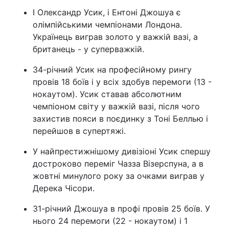
І Олександр Усик, і Ентоні Джошуа є
олімпійськими чемпіонами Лондона.
Українець виграв золото у важкій вазі, а
британець - у суперважкій.
34-річний Усик на професійному рингу
провів 18 боїв і у всіх здобув перемоги (13 -
нокаутом). Усик ставав абсолютним
чемпіоном світу у важкій вазі, після чого
захистив пояси в поєдинку з Тоні Беллью і
перейшов в супертяжі.
У найпрестижнішому дивізіоні Усик спершу
достроково переміг Чазза Візерспуна, а в
жовтні минулого року за очками виграв у
Дерека Чісори.
31-річний Джошуа в профі провів 25 боїв. У
нього 24 перемоги (22 - нокаутом) і 1