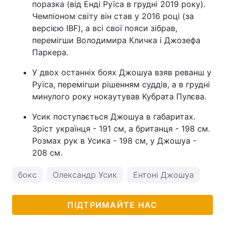
поразка (від Енді Руїса в грудні 2019 року).
Чемпіоном світу він став у 2016 році (за
версією IBF), а всі свої пояси зібрав,
перемігши Володимира Кличка і Джозефа
Паркера.
У двох останніх боях Джошуа взяв реванш у
Руїса, перемігши рішенням суддів, а в грудні
минулого року нокаутував Кубрата Пулєва.
Усик поступається Джошуа в габаритах.
Зріст українця - 191 см, а британця - 198 см.
Розмах рук в Усика - 198 см, у Джошуа -
208 см.
бокс
Олександр Усик
Ентоні Джошуа
ПІДТРИМАЙТЕ НАС