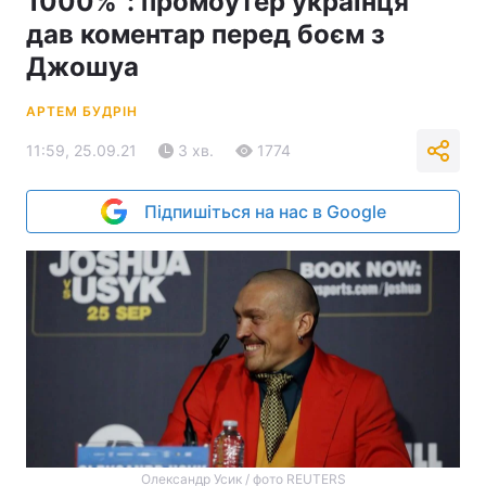
1000%": промоутер українця
дав коментар перед боєм з
Джошуа
АРТЕМ БУДРІН
11:59, 25.09.21
3 хв.
1774
Підпишіться на нас в Google
Олександр Усик / фото REUTERS